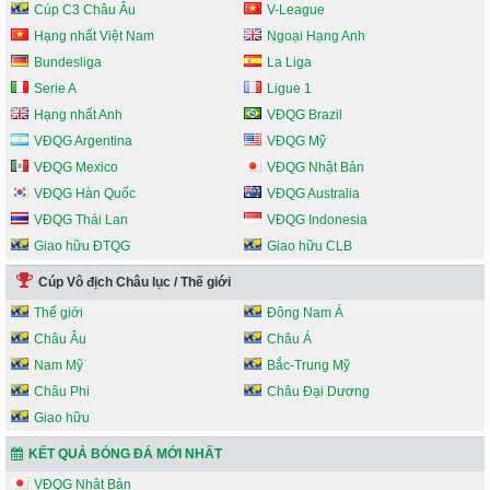
Cúp C3 Châu Âu
V-League
Hạng nhất Việt Nam
Ngoại Hạng Anh
Bundesliga
La Liga
Serie A
Ligue 1
Hạng nhất Anh
VĐQG Brazil
VĐQG Argentina
VĐQG Mỹ
VĐQG Mexico
VĐQG Nhật Bản
VĐQG Hàn Quốc
VĐQG Australia
VĐQG Thái Lan
VĐQG Indonesia
Giao hữu ĐTQG
Giao hữu CLB
Cúp Vô địch Châu lục / Thế giới
Thế giới
Đông Nam Á
Châu Âu
Châu Á
Nam Mỹ
Bắc-Trung Mỹ
Châu Phi
Châu Đại Dương
Giao hữu
KẾT QUẢ BÓNG ĐÁ MỚI NHẤT
VĐQG Nhật Bản