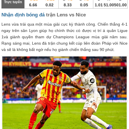
Trực tuyến
6.66
0.02
8.33
0.05
1.01
51.00
501.00
Nhận định bóng đá
trận Lens vs Nice
Lens vừa trải qua một mùa giải cực kỳ thành công. Chiến thắng 4-1
ngay trên sân Lyon giúp họ chính thức có được vị trí á quân Ligue
1và giành quyền tham dự Champions League mùa giải năm sau.
Rạng sáng mai, Lens đá trận chung kết cúp liên đoàn Pháp với Nice
và sẽ là không bất ngờ nếu họ giành chiến thắng sau 90 phút.