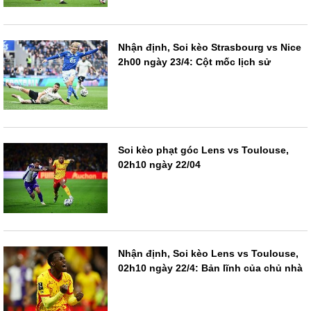
Nhận định, Soi kèo Strasbourg vs Nice
2h00 ngày 23/4: Cột mốc lịch sử
Soi kèo phạt góc Lens vs Toulouse,
02h10 ngày 22/04
Nhận định, Soi kèo Lens vs Toulouse,
02h10 ngày 22/4: Bản lĩnh của chủ nhà