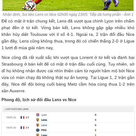
Nhận định, Soi kèo Lens vs Nice 02h00 ngày 23/05: Tiếp đà hưng phấn - Ảnh 1
Để có mặt ở trận chung kết, Lens đã vượt qua chính Lyon trên chấm
phạt đền ở tứ kết. Vòng bán kết, Lens không gặp gặp nhiều khó
khăn hủy diệt Toulouse với tỉ số 4-1. Ngoài ra, 2 trận đối đầu Nice
gần đây, Lens cũng không thua, trong đó có chiến thắng 2-0 ở Ligue
1 lượt đi mùa giải năm nay,
Nice cũng đã rất xuất sắc khi vượt qua Lorient ở tứ kết và đánh bại
Strasbourg ở bán kết để có mặt ở trận đấu cuối cùng. Tuy nhiên, sở
dĩ họ không nhận được cái nhìn thiện cảm từ người hâm mộ bởi Nice
vừa có màn chạy đà không thật sự ấn tượng. Tại Ligue 1, 2 trận gần
đây, Nice để đội bóng cuối bảng Metz cầm hòa cùng thua 1-2 trên
sân Auxerre.
Phong độ, lịch sử đối đầu Lens vs Nice