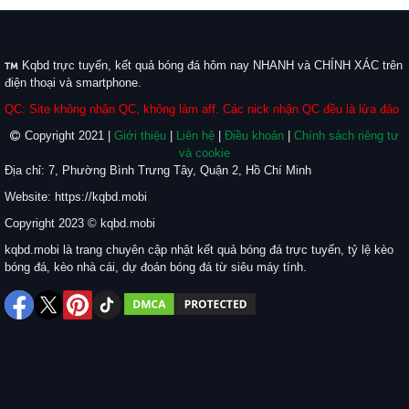
Kqbd trực tuyến, kết quả bóng đá hôm nay NHANH và CHÍNH XÁC trên
điện thoại và smartphone.
QC: Site không nhận QC, không làm aff. Các nick nhận QC đều là lừa đảo
Copyright 2021 |
Giới thiệu
|
Liên hệ
|
Điều khoản
|
Chính sách riêng tư
và cookie
Địa chỉ: 7, Phường Bình Trưng Tây, Quận 2, Hồ Chí Minh
Website: https://kqbd.mobi
Copyright 2023 © kqbd.mobi
kqbd.mobi là trang chuyên cập nhật kết quả bóng đá trực tuyến, tỷ lệ kèo
bóng đá, kèo nhà cái, dự đoán bóng đá từ siêu máy tính.