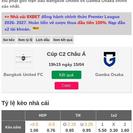
xỉu phạt góc trận đấu Bangkok United vs Gamba Osaka chính
xác nhất.
»» Nhà cái 8XBET
đồng hành chính thức Premier League
2026- 2027. Hoàn tiền vé cược thua
đầu tiên 100%.
Nạp đầu
x2 tài khoản.
Soi kèo
Xem tỷ lệ
Lịch đấu
Xem kết quả
Cúp C2 Châu Á
19h15 ngày 15/04
Bangkok United FC
Gamba Osaka
Kết quả
Cược
Tỷ lệ kèo nhà cái
HDP
T/X
1x2
+
0.5
-
0.5
O
2.25
U
2.25
1
X
2
Kèo sớm
1.06
0.76
0.85
0.95
5.50
3.30
1.60