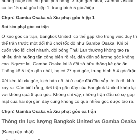
huống buộc đối thủ phải phá bóng. 3 trận gần nhất, Gamba Osaka
có tới 15 quả góc hiệp 1, trung bình 5 góc/hiệp.
Chọn: Gamba Osaka và Xỉu phạt góc hiệp 1
Soi kèo phạt góc cả trận
Ở kèo góc cả trận, Bangkok United có thể gặp khó trong việc duy trì
thế trận trước một đối thủ chơi tốc độ như Gamba Osaka. Khi bị
cuốn vào lối chơi nhanh, đội bóng Thái Lan thường không tạo ra
nhiều tình huống tấn công biên rõ rệt, dẫn đến số lượng góc không
cao. Ngược lại, Gamba Osaka lại là đội sở hữu thống kê góc ổn.
Thống kê 5 trận gần nhất, họ có 27 quả góc, trung bình 5.4 góc/trận.
Xét kèo tài xỉu góc, kịch bản nổ tài ở cuộc đối đầu sắp tới là rất khó
xảy ra. Cần biết rằng, 4/6 trận gần đây của Bangkok United khép lại
với không quá 9 quả góc. Không chỉ vậy, những trận đấu có sự góp
mặt của hai đội gần đây cũng không có quá nhiều góc được tạo ra.
Chọn: Gamba Osaka và Xỉu phạt góc cả trận
Thông tin lực lượng Bangkok United vs Gamba Osaka
(Đang cập nhật)