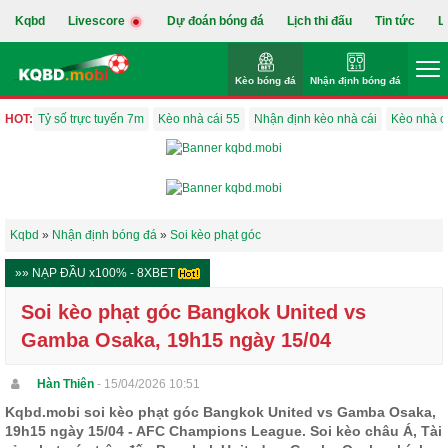
Kqbd
Livescore
Dự đoán bóng đá
Lịch thi đấu
Tin tức
L
Kèo bóng đá
Nhận định bóng đá
HOT:
Tỷ số trực tuyến 7m
Kèo nhà cái 55
Nhận định kèo nhà cái
Kèo nhà c
Kqbd
»
Nhận định bóng đá
»
Soi kèo phạt góc
»» NẠP ĐẦU x100% - 8XBET
Soi kèo phạt góc Bangkok United vs
Gamba Osaka, 19h15 ngày 15/04
Hàn Thiên
- 15/04/2026 10:51
Kqbd.mobi soi kèo phạt góc Bangkok United vs Gamba Osaka,
19h15 ngày 15/04 - AFC Champions League. Soi kèo châu Á, Tài