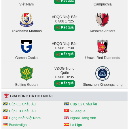
Kết quả
Việt Nam
Campuchia
VĐQG Nhật Bản
07/08 17:25
Kết quả
Yokohama Marinos
Kashima Antlers
VĐQG Nhật Bản
07/08 17:30
Kết quả
Gamba Osaka
Urawa Red Diamonds
VĐQG Trung
Quốc
07/08 18:35
Kết quả
Beijing Guoan
Shenzhen Xinpengcheng
GIẢI BÓNG ĐÁ HOT NHẤT
Cúp C1 Châu Âu
Cúp C2 Châu Âu
Cúp C3 Châu Âu
V-League
Hạng nhất Việt Nam
Ngoại Hạng Anh
Bundesliga
La Liga