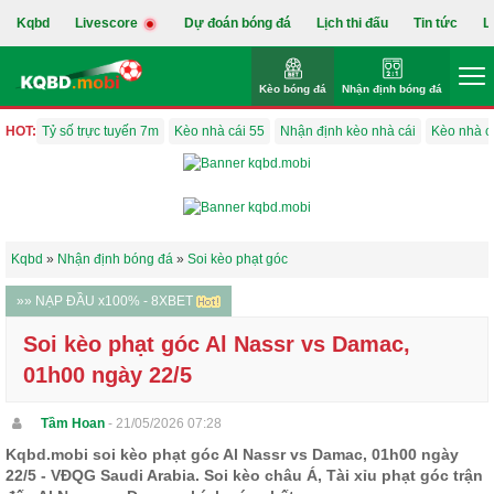
Kqbd
Livescore
Dự đoán bóng đá
Lịch thi đấu
Tin tức
L
Kèo bóng đá
Nhận định bóng đá
HOT:
Tỷ số trực tuyến 7m
Kèo nhà cái 55
Nhận định kèo nhà cái
Kèo nhà c
Kqbd
»
Nhận định bóng đá
»
Soi kèo phạt góc
»» NẠP ĐẦU x100% - 8XBET
Soi kèo phạt góc Al Nassr vs Damac,
01h00 ngày 22/5
Tầm Hoan
- 21/05/2026 07:28
Kqbd.mobi soi kèo phạt góc Al Nassr vs Damac, 01h00 ngày
22/5 - VĐQG Saudi Arabia. Soi kèo châu Á, Tài xỉu phạt góc trận