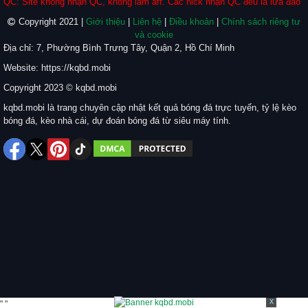
QC: Site không nhận QC, không làm aff. Các nick nhận QC đều là lừa đảo
Copyright 2021 |
Giới thiệu
|
Liên hệ
|
Điều khoản
|
Chính sách riêng tư
và cookie
Địa chỉ: 7, Phường Bình Trưng Tây, Quận 2, Hồ Chí Minh
Website: https://kqbd.mobi
Copyright 2023 © kqbd.mobi
kqbd.mobi là trang chuyên cập nhật kết quả bóng đá trực tuyến, tỷ lệ kèo
bóng đá, kèo nhà cái, dự đoán bóng đá từ siêu máy tính.
x
"
"