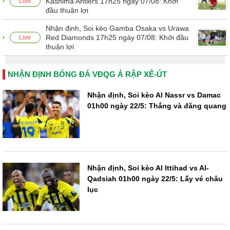
Kashima Antlers 17h25 ngày 07/08: Khởi
Live
đầu thuận lợi
Nhận định, Soi kèo Gamba Osaka vs Urawa
Red Diamonds 17h25 ngày 07/08: Khởi đầu
Live
thuận lợi
NHẬN ĐỊNH BÓNG ĐÁ VĐQG Ả RẬP XÊ-ÚT
Nhận định, Soi kèo Al Nassr vs Damac
01h00 ngày 22/5: Thắng và đăng quang
Nhận định, Soi kèo Al Ittihad vs Al-
Qadsiah 01h00 ngày 22/5: Lấy vé châu
lục