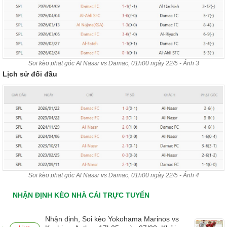
Soi kèo phạt góc Al Nassr vs Damac, 01h00 ngày 22/5 - Ảnh 3
Lịch sử đối đầu
Soi kèo phạt góc Al Nassr vs Damac, 01h00 ngày 22/5 - Ảnh 4
NHẬN ĐỊNH KÈO NHÀ CÁI TRỰC TUYẾN
Nhận định, Soi kèo Yokohama Marinos vs