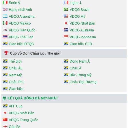
Serie A
Ligue 1
Hạng nhất Anh
VĐQG Brazil
VĐQG Argentina
VĐQG Mỹ
VĐQG Mexico
VĐQG Nhật Bản
VĐQG Hàn Quốc
VĐQG Australia
VĐQG Thái Lan
VĐQG Indonesia
Giao hữu ĐTQG
Giao hữu CLB
Cúp Vô địch Châu lục / Thế giới
Thế giới
Đông Nam Á
Châu Âu
Châu Á
Nam Mỹ
Bắc-Trung Mỹ
Châu Phi
Châu Đại Dương
Giao hữu
KẾT QUẢ BÓNG ĐÁ MỚI NHẤT
AFF Cup
VĐQG Nhật Bản
VĐQG Trung Quốc
Cúp FA