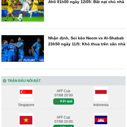
Ahli 01h00 ngày 12/05: Bắt nạt chủ nhà
Nhận định, Soi kèo Neom vs Al-Shabab
23h50 ngày 11/5: Khó thua trên sân nhà
TRẬN ĐẤU NỔI BẬT
AFF Cup
07/08 20:00
Kết quả
Singapore
Indonesia
AFF Cup
07/08 20:00