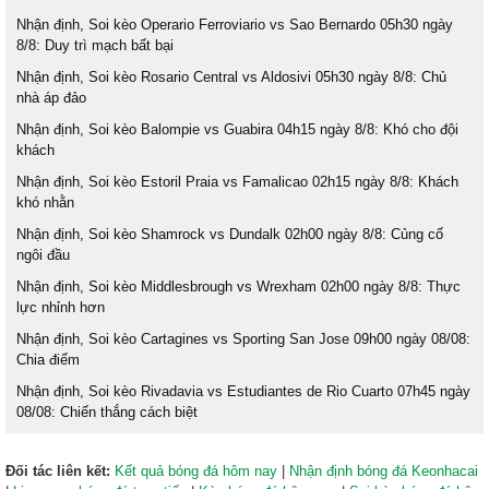
Nhận định, Soi kèo Operario Ferroviario vs Sao Bernardo 05h30 ngày
8/8: Duy trì mạch bất bại
Nhận định, Soi kèo Rosario Central vs Aldosivi 05h30 ngày 8/8: Chủ
nhà áp đảo
Nhận định, Soi kèo Balompie vs Guabira 04h15 ngày 8/8: Khó cho đội
khách
Nhận định, Soi kèo Estoril Praia vs Famalicao 02h15 ngày 8/8: Khách
khó nhằn
Nhận định, Soi kèo Shamrock vs Dundalk 02h00 ngày 8/8: Củng cố
ngôi đầu
Nhận định, Soi kèo Middlesbrough vs Wrexham 02h00 ngày 8/8: Thực
lực nhỉnh hơn
Nhận định, Soi kèo Cartagines vs Sporting San Jose 09h00 ngày 08/08:
Chia điểm
Nhận định, Soi kèo Rivadavia vs Estudiantes de Rio Cuarto 07h45 ngày
08/08: Chiến thắng cách biệt
Đối tác liên kết:
Kết quả bóng đá hôm nay
|
Nhận định bóng đá Keonhacai