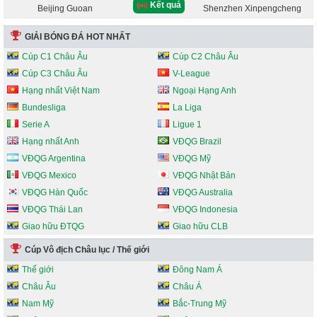
Kết quả
Beijing Guoan
Shenzhen Xinpengcheng
GIẢI BÓNG ĐÁ HOT NHẤT
Cúp C1 Châu Âu
Cúp C2 Châu Âu
Cúp C3 Châu Âu
V-League
Hạng nhất Việt Nam
Ngoại Hạng Anh
Bundesliga
La Liga
Serie A
Ligue 1
Hạng nhất Anh
VĐQG Brazil
VĐQG Argentina
VĐQG Mỹ
VĐQG Mexico
VĐQG Nhật Bản
VĐQG Hàn Quốc
VĐQG Australia
VĐQG Thái Lan
VĐQG Indonesia
Giao hữu ĐTQG
Giao hữu CLB
Cúp Vô địch Châu lục / Thế giới
Thế giới
Đông Nam Á
Châu Âu
Châu Á
Nam Mỹ
Bắc-Trung Mỹ