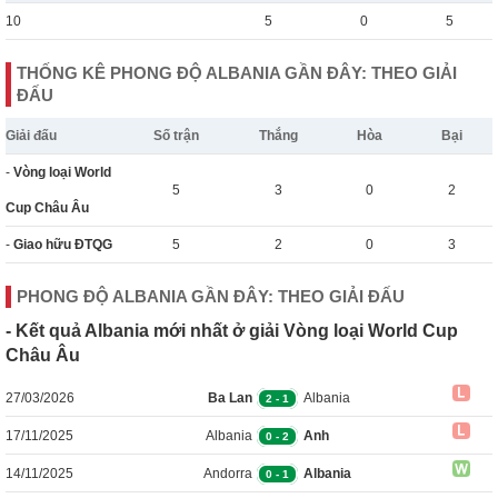
10
5
0
5
THỐNG KÊ PHONG ĐỘ ALBANIA GẦN ĐÂY: THEO GIẢI
ĐẤU
Giải đấu
Số trận
Thắng
Hòa
Bại
-
Vòng loại World
5
3
0
2
Cup Châu Âu
-
Giao hữu ĐTQG
5
2
0
3
PHONG ĐỘ ALBANIA GẦN ĐÂY: THEO GIẢI ĐẤU
- Kết quả Albania mới nhất ở giải Vòng loại World Cup
Châu Âu
27/03/2026
Ba Lan
Albania
2
-
1
17/11/2025
Albania
Anh
0
-
2
14/11/2025
Andorra
Albania
0
-
1