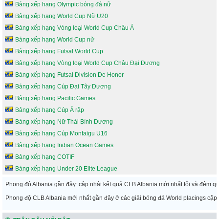
Bảng xếp hạng Olympic bóng đá nữ
Bảng xếp hạng World Cup Nữ U20
Bảng xếp hạng Vòng loại World Cup Châu Á
Bảng xếp hạng World Cup nữ
Bảng xếp hạng Futsal World Cup
Bảng xếp hạng Vòng loại World Cup Châu Đại Dương
Bảng xếp hạng Futsal Division De Honor
Bảng xếp hạng Cúp Đại Tây Dương
Bảng xếp hạng Pacific Games
Bảng xếp hạng Cúp Ả rập
Bảng xếp hạng Nữ Thái Bình Dương
Bảng xếp hạng Cúp Montaigu U16
Bảng xếp hạng Indian Ocean Games
Bảng xếp hạng COTIF
Bảng xếp hạng Under 20 Elite League
Phong độ Albania gần đây: cập nhật kết quả CLB Albania mới nhất tối và đêm 
Phong độ CLB Albania mới nhất gần đây ở các giải bóng đá World placings cập 