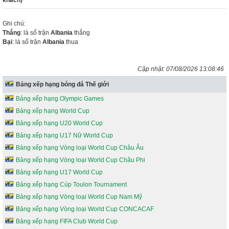
Ghi chú:
Thắng
: là số trận
Albania
thắng
Bại
: là số trận
Albania
thua
Cập nhật:
07/08/2026 13:08:46
Bảng xếp hạng bóng đá Thế giới
Bảng xếp hạng Olympic Games
Bảng xếp hạng World Cup
Bảng xếp hạng U20 World Cup
Bảng xếp hạng U17 Nữ World Cup
Bảng xếp hạng Vòng loại World Cup Châu Âu
Bảng xếp hạng Vòng loại World Cup Châu Phi
Bảng xếp hạng U17 World Cup
Bảng xếp hạng Cúp Toulon Tournament
Bảng xếp hạng Vòng loại World Cup Nam Mỹ
Bảng xếp hạng Vòng loại World Cup CONCACAF
Bảng xếp hạng FIFA Club World Cup