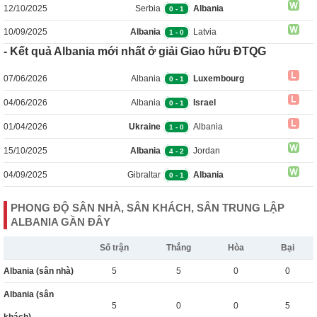
12/10/2025
Serbia
Albania
0
-
1
10/09/2025
Albania
Latvia
1
-
0
- Kết quả Albania mới nhất ở giải Giao hữu ĐTQG
07/06/2026
Albania
Luxembourg
0
-
1
04/06/2026
Albania
Israel
0
-
1
01/04/2026
Ukraine
Albania
1
-
0
15/10/2025
Albania
Jordan
4
-
2
04/09/2025
Gibraltar
Albania
0
-
1
PHONG ĐỘ SÂN NHÀ, SÂN KHÁCH, SÂN TRUNG LẬP
ALBANIA GẦN ĐÂY
Số trận
Thắng
Hòa
Bại
Albania (sân nhà)
5
5
0
0
Albania (sân
5
0
0
5
khách)