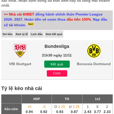
xác nhất. Nhận định bóng đá Đức đêm nay và sáng mai nhanh
nhất.
»» Nhà cái 8XBET
đồng hành chính thức Premier League
2026- 2027. Hoàn tiền vé cược thua
đầu tiên 100%.
Nạp đầu
x2 tài khoản.
Soi kèo
Xem tỷ lệ
Lịch đấu
Xem kết quả
Bundesliga
21h30 ngày 11/11
VfB Stuttgart
Borussia Dortmund
Kết quả
Cược
Tỷ lệ kèo nhà cái
HDP
T/X
1x2
+
0
-
0
O
3.25
U
3.25
1
X
2
Kèo sớm
0.94
0.92
0.93
0.87
2.43
3.77
2.33