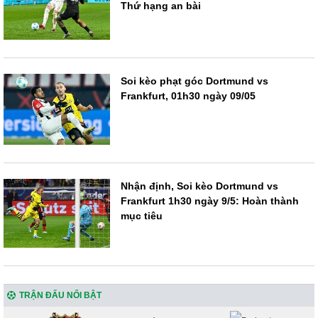
Thứ hạng an bài
Soi kèo phạt góc Dortmund vs
Frankfurt, 01h30 ngày 09/05
Nhận định, Soi kèo Dortmund vs
Frankfurt 1h30 ngày 9/5: Hoàn thành
mục tiêu
TRẬN ĐẤU NỔI BẬT