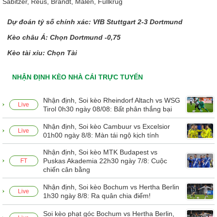
Sabitzer, Reus, Brandt, Malen, Fullkrug
Dự đoán tỷ số chính xác: VfB Stuttgart 2-3 Dortmund
Kèo châu Á: Chọn Dortmund -0,75
Kèo tài xỉu: Chọn Tài
NHẬN ĐỊNH KÈO NHÀ CÁI TRỰC TUYẾN
Nhận định, Soi kèo Rheindorf Altach vs WSG
Live
Tirol 0h30 ngày 08/08: Bất phân thắng bại
Nhận định, Soi kèo Cambuur vs Excelsior
Live
01h00 ngày 8/8: Màn tái ngộ kịch tính
Nhận định, Soi kèo MTK Budapest vs
Puskas Akademia 22h30 ngày 7/8: Cuộc
FT
chiến cân bằng
Nhận định, Soi kèo Bochum vs Hertha Berlin
Live
1h30 ngày 8/8: Ra quân chia điểm!
Soi kèo phạt góc Bochum vs Hertha Berlin,