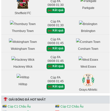
Cúp FA
08/08 01:30
Parkgate
Kết quả
Sheffield FC
Cúp FA
08/08 01:30
Kết quả
Thornbury Town
Brislington
Cúp FA
08/08 01:45
Kết quả
Wokingham Town
Corsham Town
Cúp FA
08/08 01:45
Kết quả
Hackney Wick
West Essex
Cúp FA
08/08 01:45
Hilltop
Kết quả
Grays Athletic
GIẢI BÓNG ĐÁ HOT NHẤT
Cúp C1 Châu Âu
Cúp C2 Châu Âu