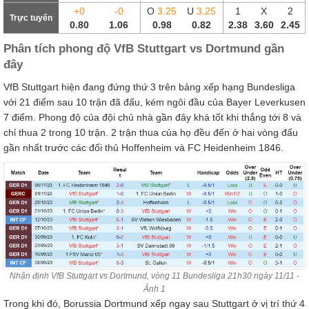
+
0
-
0
O
3.25
U
3.25
1
X
2
Trực tuyến
0.80
1.06
0.98
0.82
2.38
3.60
2.45
Phân tích phong độ VfB Stuttgart vs Dortmund gần
đây
VfB Stuttgart hiện đang đứng thứ 3 trên bảng xếp hạng Bundesliga
với 21 điểm sau 10 trận đã đấu, kém ngôi đầu của Bayer Leverkusen
7 điểm. Phong độ của đội chủ nhà gần đây khá tốt khi thắng tới 8 và
chỉ thua 2 trong 10 trận. 2 trận thua của họ đều đến ở hai vòng đấu
gần nhất trước các đối thủ Hoffenheim và FC Heidenheim 1846.
Nhận định VfB Stuttgart vs Dortmund, vòng 11 Bundesliga 21h30 ngày 11/11 -
Ảnh 1
Trong khi đó, Borussia Dortmund xếp ngay sau Stuttgart ở vị trí thứ 4