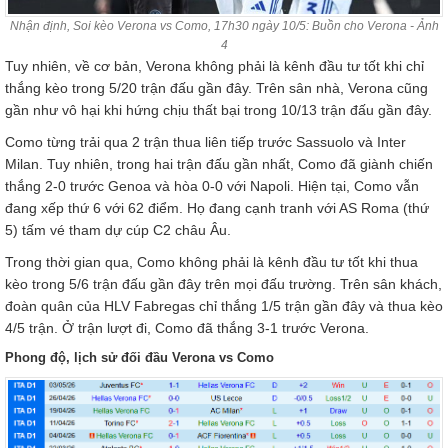
Nhận định, Soi kèo Verona vs Como, 17h30 ngày 10/5: Buồn cho Verona - Ảnh
4
Tuy nhiên, về cơ bản, Verona không phải là kênh đầu tư tốt khi chỉ
thắng kèo trong 5/20 trận đấu gần đây. Trên sân nhà, Verona cũng
gần như vô hại khi hứng chịu thất bại trong 10/13 trận đấu gần đây.
Como từng trải qua 2 trận thua liên tiếp trước Sassuolo và Inter
Milan. Tuy nhiên, trong hai trận đấu gần nhất, Como đã giành chiến
thắng 2-0 trước Genoa và hòa 0-0 với Napoli. Hiện tại, Como vẫn
đang xếp thứ 6 với 62 điểm. Họ đang cạnh tranh với AS Roma (thứ
5) tấm vé tham dự cúp C2 châu Âu.
Trong thời gian qua, Como không phải là kênh đầu tư tốt khi thua
kèo trong 5/6 trận đấu gần đây trên mọi đấu trường. Trên sân khách,
đoàn quân của HLV Fabregas chỉ thắng 1/5 trận gần đây và thua kèo
4/5 trận. Ở trận lượt đi, Como đã thắng 3-1 trước Verona.
Phong độ, lịch sử đối đầu Verona vs Como