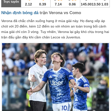
Trực tuyến
2.12
0.39
7.14
0.06
145.00
13.50
1.03
Nhận định bóng đá
trận Verona vs Como
Verona đã chắc chắn xuống hạng ở mùa giải này. Họ đang xếp áp
chót với 20 điểm, kém 12 điểm so với nhóm an toàn trong bối cảnh
mùa giải chỉ còn 3 vòng. Tuy nhiên, Verona lại gây khó chịu trong hai
trận đấu gần đây khi cầm chân Lecce và Juventus.