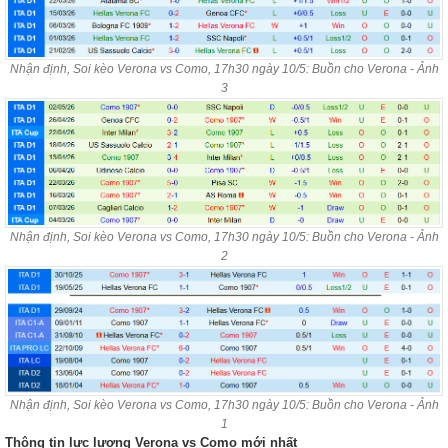
Nhận định, Soi kèo Verona vs Como, 17h30 ngày 10/5: Buồn cho Verona - Ảnh
3
Nhận định, Soi kèo Verona vs Como, 17h30 ngày 10/5: Buồn cho Verona - Ảnh
2
Nhận định, Soi kèo Verona vs Como, 17h30 ngày 10/5: Buồn cho Verona - Ảnh
1
Thông tin lực lượng Verona vs Como mới nhất