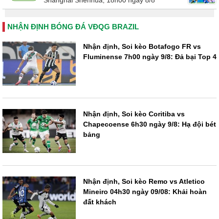
NHẬN ĐỊNH BÓNG ĐÁ VĐQG BRAZIL
Nhận định, Soi kèo Botafogo FR vs
Fluminense 7h00 ngày 9/8: Đả bại Top 4
Nhận định, Soi kèo Coritiba vs
Chapecoense 6h30 ngày 9/8: Hạ đội bét
bảng
Nhận định, Soi kèo Remo vs Atletico
Mineiro 04h30 ngày 09/08: Khải hoàn
đất khách