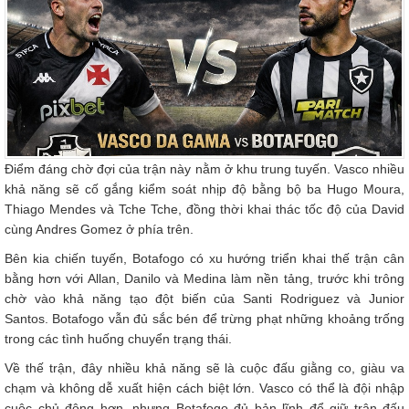
Điểm đáng chờ đợi của trận này nằm ở khu trung tuyến. Vasco nhiều
khả năng sẽ cố gắng kiểm soát nhịp độ bằng bộ ba Hugo Moura,
Thiago Mendes và Tche Tche, đồng thời khai thác tốc độ của David
cùng Andres Gomez ở phía trên.
Bên kia chiến tuyến, Botafogo có xu hướng triển khai thế trận cân
bằng hơn với Allan, Danilo và Medina làm nền tảng, trước khi trông
chờ vào khả năng tạo đột biến của Santi Rodriguez và Junior
Santos. Botafogo vẫn đủ sắc bén để trừng phạt những khoảng trống
trong các tình huống chuyển trạng thái.
Về thế trận, đây nhiều khả năng sẽ là cuộc đấu giằng co, giàu va
chạm và không dễ xuất hiện cách biệt lớn. Vasco có thể là đội nhập
cuộc chủ động hơn, nhưng Botafogo đủ bản lĩnh để giữ trận đấu