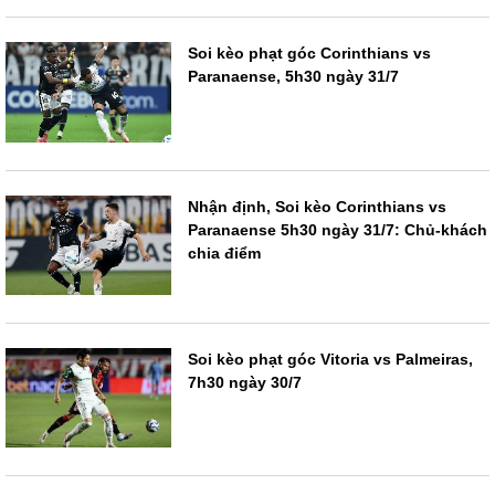
Soi kèo phạt góc Corinthians vs
Paranaense, 5h30 ngày 31/7
Nhận định, Soi kèo Corinthians vs
Paranaense 5h30 ngày 31/7: Chủ-khách
chia điểm
Soi kèo phạt góc Vitoria vs Palmeiras,
7h30 ngày 30/7