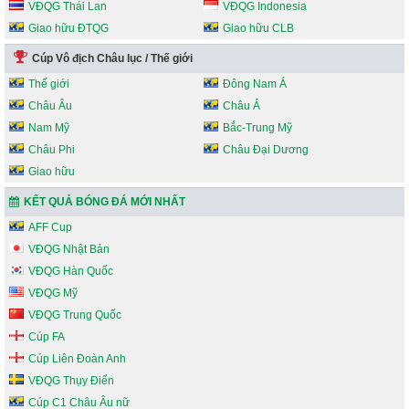
VĐQG Thái Lan
VĐQG Indonesia
Giao hữu ĐTQG
Giao hữu CLB
Cúp Vô địch Châu lục / Thế giới
Thế giới
Đông Nam Á
Châu Âu
Châu Á
Nam Mỹ
Bắc-Trung Mỹ
Châu Phi
Châu Đại Dương
Giao hữu
KẾT QUẢ BÓNG ĐÁ MỚI NHẤT
AFF Cup
VĐQG Nhật Bản
VĐQG Hàn Quốc
VĐQG Mỹ
VĐQG Trung Quốc
Cúp FA
Cúp Liên Đoàn Anh
VĐQG Thụy Điển
Cúp C1 Châu Âu nữ