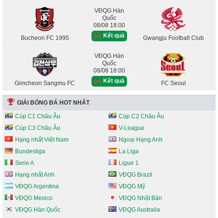
VĐQG Hàn
Quốc
08/08 18:00
Kết quả
Bucheon FC 1995
Gwangju Football Club
VĐQG Hàn
Quốc
08/08 18:00
Kết quả
Gimcheon Sangmu FC
FC Seoul
GIẢI BÓNG ĐÁ HOT NHẤT
Cúp C1 Châu Âu
Cúp C2 Châu Âu
Cúp C3 Châu Âu
V-League
Hạng nhất Việt Nam
Ngoại Hạng Anh
Bundesliga
La Liga
Serie A
Ligue 1
Hạng nhất Anh
VĐQG Brazil
VĐQG Argentina
VĐQG Mỹ
VĐQG Mexico
VĐQG Nhật Bản
VĐQG Hàn Quốc
VĐQG Australia