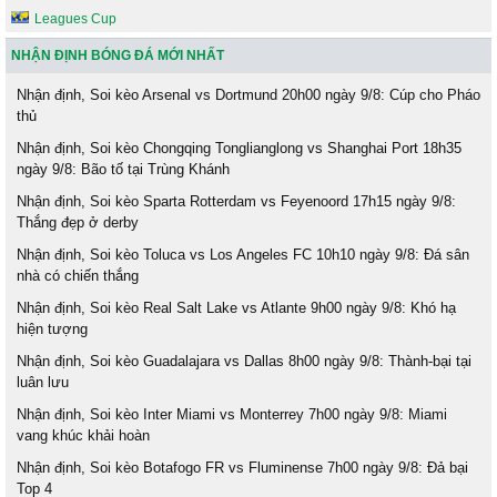
Leagues Cup
NHẬN ĐỊNH BÓNG ĐÁ MỚI NHẤT
Nhận định, Soi kèo Arsenal vs Dortmund 20h00 ngày 9/8: Cúp cho Pháo
thủ
Nhận định, Soi kèo Chongqing Tonglianglong vs Shanghai Port 18h35
ngày 9/8: Bão tố tại Trùng Khánh
Nhận định, Soi kèo Sparta Rotterdam vs Feyenoord 17h15 ngày 9/8:
Thắng đẹp ở derby
Nhận định, Soi kèo Toluca vs Los Angeles FC 10h10 ngày 9/8: Đá sân
nhà có chiến thắng
Nhận định, Soi kèo Real Salt Lake vs Atlante 9h00 ngày 9/8: Khó hạ
hiện tượng
Nhận định, Soi kèo Guadalajara vs Dallas 8h00 ngày 9/8: Thành-bại tại
luân lưu
Nhận định, Soi kèo Inter Miami vs Monterrey 7h00 ngày 9/8: Miami
vang khúc khải hoàn
Nhận định, Soi kèo Botafogo FR vs Fluminense 7h00 ngày 9/8: Đả bại
Top 4