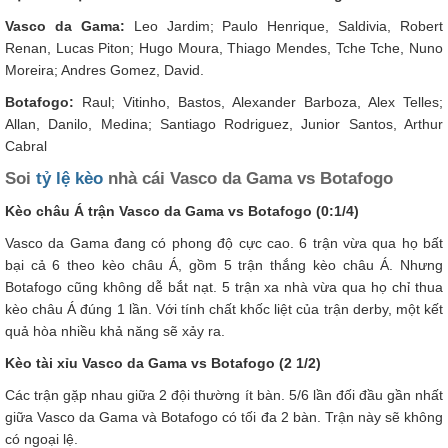
Vasco da Gama:
Leo Jardim; Paulo Henrique, Saldivia, Robert
Renan, Lucas Piton; Hugo Moura, Thiago Mendes, Tche Tche, Nuno
Moreira; Andres Gomez, David.
Botafogo:
Raul; Vitinho, Bastos, Alexander Barboza, Alex Telles;
Allan, Danilo, Medina; Santiago Rodriguez, Junior Santos, Arthur
Cabral
Soi
tỷ lệ kèo
nhà cái Vasco da Gama vs Botafogo
Kèo châu Á trận Vasco da Gama vs Botafogo (0:1/4)
Vasco da Gama đang có phong độ cực cao. 6 trận vừa qua họ bất
bại cả 6 theo kèo châu Á, gồm 5 trận thắng kèo châu Á. Nhưng
Botafogo cũng không dễ bắt nạt. 5 trận xa nhà vừa qua họ chỉ thua
kèo châu Á đúng 1 lần. Với tính chất khốc liệt của trận derby, một kết
quả hòa nhiều khả năng sẽ xảy ra.
Kèo tài xỉu Vasco da Gama vs Botafogo (2 1/2)
Các trận gặp nhau giữa 2 đội thường ít bàn. 5/6 lần đối đầu gần nhất
giữa Vasco da Gama và Botafogo có tối đa 2 bàn. Trận này sẽ không
có ngoại lệ.