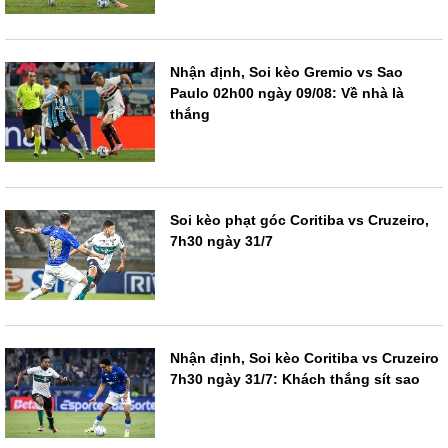
Nhận định, Soi kèo Gremio vs Sao
Paulo 02h00 ngày 09/08: Về nhà là
thắng
Soi kèo phạt góc Coritiba vs Cruzeiro,
7h30 ngày 31/7
Nhận định, Soi kèo Coritiba vs Cruzeiro
7h30 ngày 31/7: Khách thắng sít sao