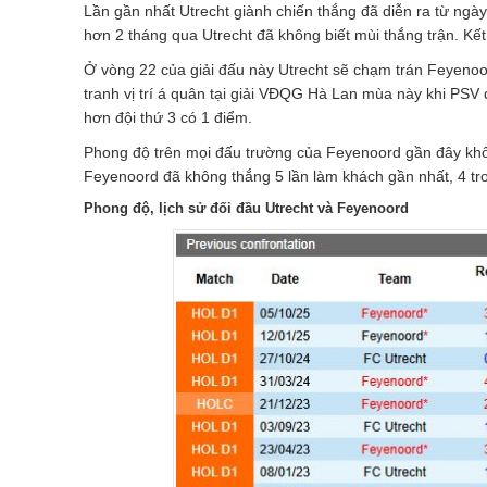
Lần gần nhất Utrecht giành chiến thắng đã diễn ra từ ngà
hơn 2 tháng qua Utrecht đã không biết mùi thắng trận. Kết
Ở vòng 22 của giải đấu này Utrecht sẽ chạm trán Feyeno
tranh vị trí á quân tại giải VĐQG Hà Lan mùa này khi PSV
hơn đội thứ 3 có 1 điểm.
Phong độ trên mọi đấu trường của Feyenoord gần đây không
Feyenoord đã không thắng 5 lần làm khách gần nhất, 4 tr
Phong độ, lịch sử đối đầu Utrecht và Feyenoord