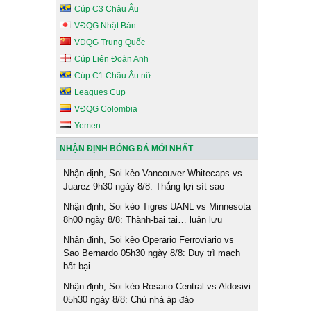
Cúp C3 Châu Âu
VĐQG Nhật Bản
VĐQG Trung Quốc
Cúp Liên Đoàn Anh
Cúp C1 Châu Âu nữ
Leagues Cup
VĐQG Colombia
Yemen
NHẬN ĐỊNH BÓNG ĐÁ MỚI NHẤT
Nhận định, Soi kèo Vancouver Whitecaps vs
Juarez 9h30 ngày 8/8: Thắng lợi sít sao
Nhận định, Soi kèo Tigres UANL vs Minnesota
8h00 ngày 8/8: Thành-bại tại… luân lưu
Nhận định, Soi kèo Operario Ferroviario vs
Sao Bernardo 05h30 ngày 8/8: Duy trì mạch
bất bại
Nhận định, Soi kèo Rosario Central vs Aldosivi
05h30 ngày 8/8: Chủ nhà áp đảo