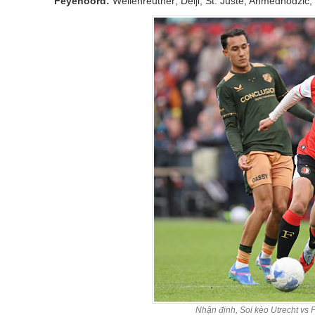
Feyenoord:
Wellenreuther; Deijl, St. Juste, Ahmedhodzic
Nhận định, Soi kèo Utrecht vs