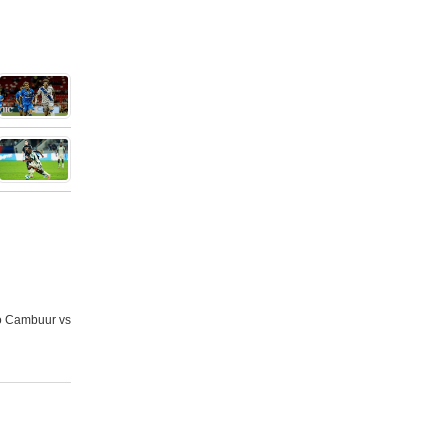
èo Cambuur vs