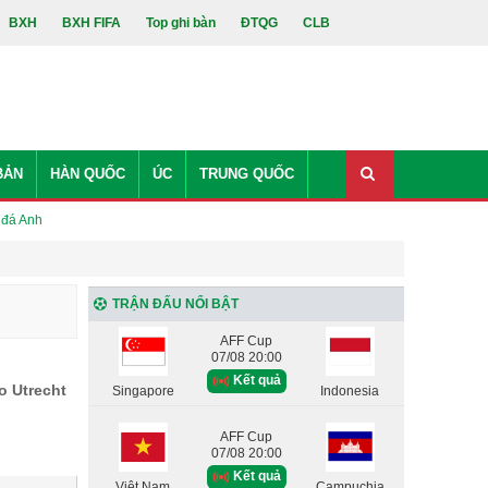
BXH
BXH FIFA
Top ghi bàn
ĐTQG
CLB
BẢN
HÀN QUỐC
ÚC
TRUNG QUỐC
 đá Anh
TRẬN ĐẤU NỔI BẬT
AFF Cup
07/08 20:00
Kết quả
o Utrecht
Singapore
Indonesia
AFF Cup
07/08 20:00
Kết quả
Việt Nam
Campuchia