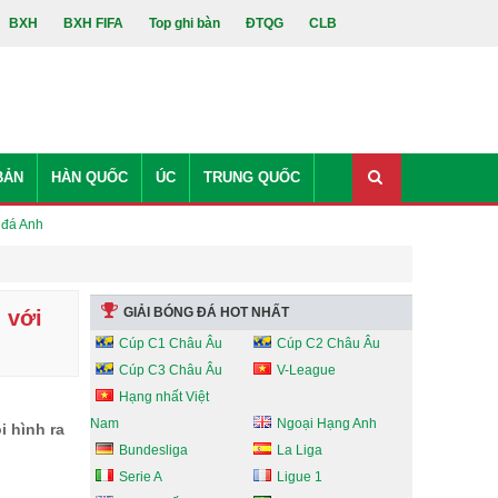
BXH
BXH FIFA
Top ghi bàn
ĐTQG
CLB
BẢN
HÀN QUỐC
ÚC
TRUNG QUỐC
 đá Anh
GIẢI BÓNG ĐÁ HOT NHẤT
 với
Cúp C1 Châu Âu
Cúp C2 Châu Âu
Cúp C3 Châu Âu
V-League
Hạng nhất Việt
Nam
Ngoại Hạng Anh
i hình ra
Bundesliga
La Liga
Serie A
Ligue 1