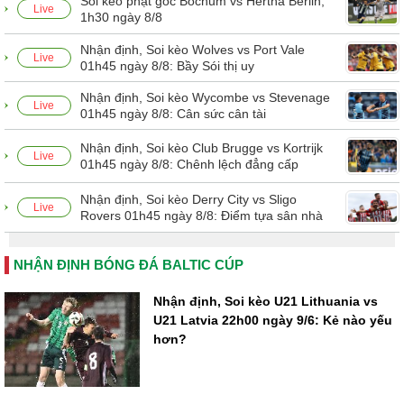
Soi kèo phạt góc Bochum vs Hertha Berlin,
Live
1h30 ngày 8/8
Nhận định, Soi kèo Wolves vs Port Vale
Live
01h45 ngày 8/8: Bầy Sói thị uy
Nhận định, Soi kèo Wycombe vs Stevenage
Live
01h45 ngày 8/8: Cân sức cân tài
Nhận định, Soi kèo Club Brugge vs Kortrijk
Live
01h45 ngày 8/8: Chênh lệch đẳng cấp
Nhận định, Soi kèo Derry City vs Sligo
Live
Rovers 01h45 ngày 8/8: Điểm tựa sân nhà
NHẬN ĐỊNH BÓNG ĐÁ BALTIC CÚP
Nhận định, Soi kèo U21 Lithuania vs
U21 Latvia 22h00 ngày 9/6: Kẻ nào yếu
hơn?