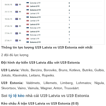
Thông tin lực lượng U19 Latvia vs U19 Estonia mới nhất
2 đội đủ lực lượng
Đội hình dự kiến U19 Latvia đấu với U19 Estonia
U19 Latvia:
Vitols, Berzins, Boroviks, Bruns, Kotlevs, Butriks, Gulbis,
Joksts, Klavinskis, Leitans, Rupeiks.
U19 Estonia:
Valdmets, Lillemets, Limberg, Lohmatov, Nigula,
Skvortsov, Vaino, Vainula, Wagner, Anton, Truuväärt.
Soi
tỷ lệ kèo
nhà cái U19 Latvia vs U19 Estonia
Kèo châu Á trận U19 Latvia vs U19 Estonia (0:0)