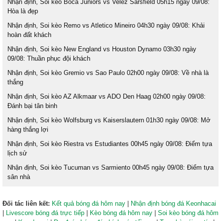
Nhận định, Soi kèo Boca Juniors vs Velez Sarsfield 05h15 ngày 09/08:
Hòa là đẹp
Nhận định, Soi kèo Remo vs Atletico Mineiro 04h30 ngày 09/08: Khải
hoàn đất khách
Nhận định, Soi kèo New England vs Houston Dynamo 03h30 ngày
09/08: Thuần phục đội khách
Nhận định, Soi kèo Gremio vs Sao Paulo 02h00 ngày 09/08: Về nhà là
thắng
Nhận định, Soi kèo AZ Alkmaar vs ADO Den Haag 02h00 ngày 09/08:
Đánh bại tân binh
Nhận định, Soi kèo Wolfsburg vs Kaiserslautern 01h30 ngày 09/08: Mở
hàng thắng lợi
Nhận định, Soi kèo Riestra vs Estudiantes 00h45 ngày 09/08: Điểm tựa
lịch sử
Nhận định, Soi kèo Tucuman vs Sarmiento 00h45 ngày 09/08: Điểm tựa
sân nhà
Đối tác liên kết:
Kết quả bóng đá hôm nay
|
Nhận định bóng đá Keonhacai
|
Livescore bóng đá trực tiếp
|
Kèo bóng đá hôm nay
|
Soi kèo bóng đá hôm