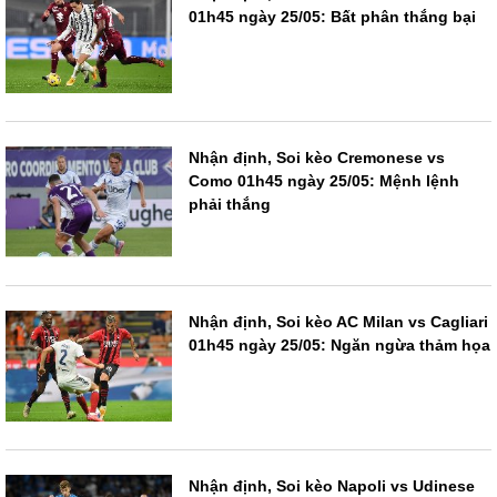
01h45 ngày 25/05: Bất phân thắng bại
Nhận định, Soi kèo Cremonese vs
Como 01h45 ngày 25/05: Mệnh lệnh
phải thắng
Nhận định, Soi kèo AC Milan vs Cagliari
01h45 ngày 25/05: Ngăn ngừa thảm họa
Nhận định, Soi kèo Napoli vs Udinese