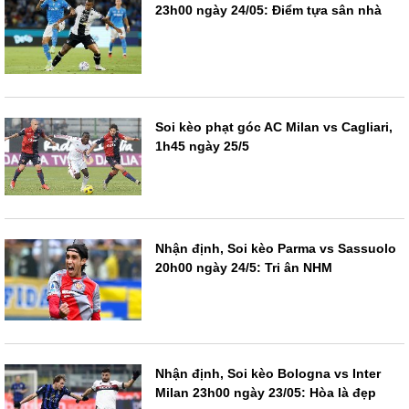
23h00 ngày 24/05: Điểm tựa sân nhà
Soi kèo phạt góc AC Milan vs Cagliari,
1h45 ngày 25/5
Nhận định, Soi kèo Parma vs Sassuolo
20h00 ngày 24/5: Tri ân NHM
Nhận định, Soi kèo Bologna vs Inter
Milan 23h00 ngày 23/05: Hòa là đẹp