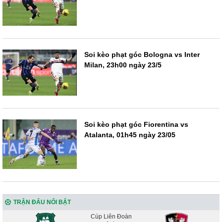
Soi kèo phạt góc Bologna vs Inter
Milan, 23h00 ngày 23/5
Soi kèo phạt góc Fiorentina vs
Atalanta, 01h45 ngày 23/05
TRẬN ĐẤU NỔI BẬT
Cúp Liên Đoàn