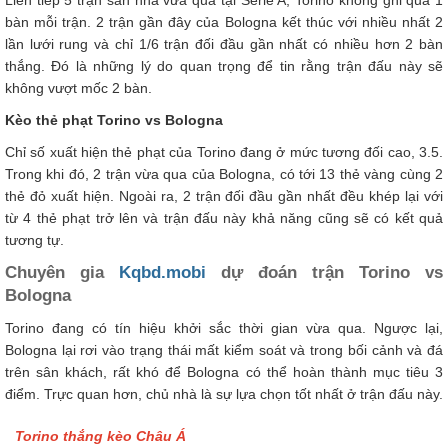
Liên tiếp 5 trận sân nhà vừa qua tại Serie A, Torino không ghi quá 1
bàn mỗi trận. 2 trận gần đây của Bologna kết thúc với nhiều nhất 2
lần lưới rung và chỉ 1/6 trận đối đầu gần nhất có nhiều hơn 2 bàn
thắng. Đó là những lý do quan trọng để tin rằng trận đấu này sẽ
không vượt mốc 2 bàn.
Kèo thẻ phạt Torino vs Bologna
Chỉ số xuất hiện thẻ phạt của Torino đang ở mức tương đối cao, 3.5.
Trong khi đó, 2 trận vừa qua của Bologna, có tới 13 thẻ vàng cùng 2
thẻ đỏ xuất hiện. Ngoài ra, 2 trận đối đầu gần nhất đều khép lại với
từ 4 thẻ phạt trở lên và trận đấu này khả năng cũng sẽ có kết quả
tương tự.
Chuyên gia
Kqbd.mobi
dự đoán trận Torino vs
Bologna
Torino đang có tín hiệu khởi sắc thời gian vừa qua. Ngược lại,
Bologna lại rơi vào trạng thái mất kiểm soát và trong bối cảnh và đá
trên sân khách, rất khó để Bologna có thể hoàn thành mục tiêu 3
điểm. Trực quan hơn, chủ nhà là sự lựa chọn tốt nhất ở trận đấu này.
Torino thắng kèo Châu Á