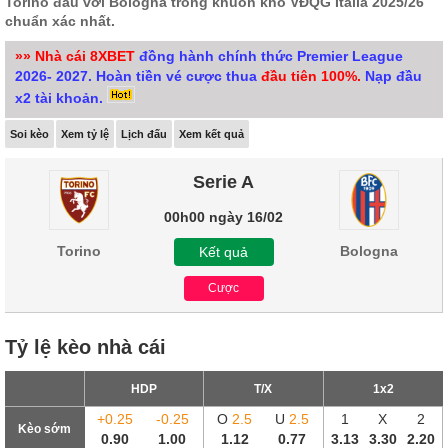
Torino đấu với Bologna trong khuôn khổ VĐQG Italia 2025/26
chuẩn xác nhất.
»» Nhà cái 8XBET
đồng hành chính thức Premier League
2026- 2027. Hoàn tiền vé cược thua
đầu tiên 100%.
Nạp đầu
x2 tài khoản.
Soi kèo
Xem tỷ lệ
Lịch đấu
Xem kết quả
Serie A
00h00 ngày 16/02
Torino
Bologna
Kết quả
Cược
Tỷ lệ kèo nhà cái
HDP
T/X
1x2
+
0.25
-
0.25
O
2.5
U
2.5
1
X
2
Kèo sớm
0.90
1.00
1.12
0.77
3.13
3.30
2.20