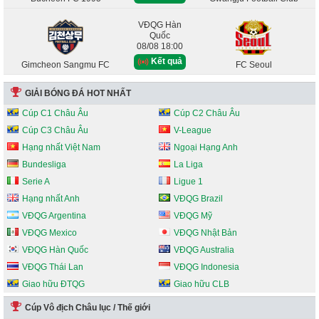
VĐQG Hàn
Quốc
08/08 18:00
Kết quả
Gimcheon Sangmu FC
FC Seoul
GIẢI BÓNG ĐÁ HOT NHẤT
Cúp C1 Châu Âu
Cúp C2 Châu Âu
Cúp C3 Châu Âu
V-League
Hạng nhất Việt Nam
Ngoại Hạng Anh
Bundesliga
La Liga
Serie A
Ligue 1
Hạng nhất Anh
VĐQG Brazil
VĐQG Argentina
VĐQG Mỹ
VĐQG Mexico
VĐQG Nhật Bản
VĐQG Hàn Quốc
VĐQG Australia
VĐQG Thái Lan
VĐQG Indonesia
Giao hữu ĐTQG
Giao hữu CLB
Cúp Vô địch Châu lục / Thế giới