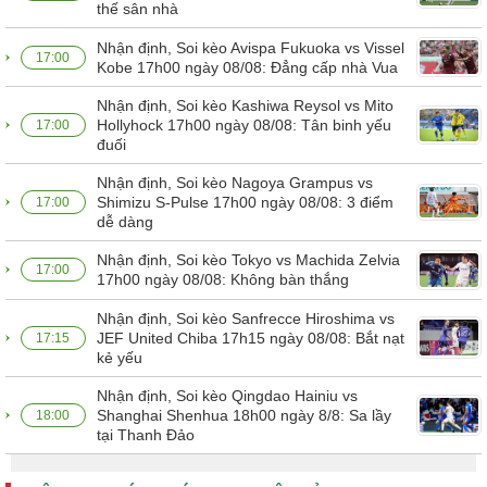
thế sân nhà
Nhận định, Soi kèo Avispa Fukuoka vs Vissel
17:00
Kobe 17h00 ngày 08/08: Đẳng cấp nhà Vua
Nhận định, Soi kèo Kashiwa Reysol vs Mito
Hollyhock 17h00 ngày 08/08: Tân binh yếu
17:00
đuối
Nhận định, Soi kèo Nagoya Grampus vs
Shimizu S-Pulse 17h00 ngày 08/08: 3 điểm
17:00
dễ dàng
Nhận định, Soi kèo Tokyo vs Machida Zelvia
17:00
17h00 ngày 08/08: Không bàn thắng
Nhận định, Soi kèo Sanfrecce Hiroshima vs
JEF United Chiba 17h15 ngày 08/08: Bắt nạt
17:15
kẻ yếu
Nhận định, Soi kèo Qingdao Hainiu vs
Shanghai Shenhua 18h00 ngày 8/8: Sa lầy
18:00
tại Thanh Đảo