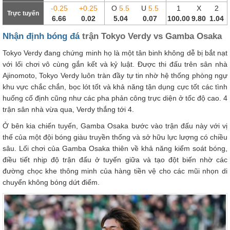
-
0.25
+
0.25
O
5.5
U
5.5
1
X
2
Trực tuyến
6.66
0.02
5.04
0.07
100.00
9.80
1.04
Nhận định bóng đá
trận Tokyo Verdy vs Gamba Osaka
Tokyo Verdy đang chứng minh họ là một tân binh không dễ bị bắt nạt
với lối chơi vô cùng gắn kết và kỷ luật. Được thi đấu trên sân nhà
Ajinomoto, Tokyo Verdy luôn tràn đầy tự tin nhờ hệ thống phòng ngự
khu vực chắc chắn, bọc lót tốt và khả năng tận dụng cực tốt các tình
huống cố định cũng như các pha phản công trực diện ở tốc độ cao. 4
trận sân nhà vừa qua, Verdy thắng tới 4.
Ở bên kia chiến tuyến, Gamba Osaka bước vào trận đấu này với vị
thế của một đội bóng giàu truyền thống và sở hữu lực lượng có chiều
sâu. Lối chơi của Gamba Osaka thiên về khả năng kiểm soát bóng,
điều tiết nhịp độ trận đấu ở tuyến giữa và tạo đột biến nhờ các
đường chọc khe thông minh của hàng tiền vệ cho các mũi nhọn di
chuyển không bóng dứt điểm.