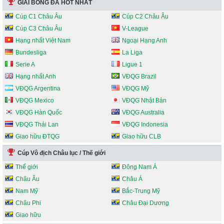
GIẢI BÓNG ĐÁ HOT NHẤT
Cúp C1 Châu Âu
Cúp C2 Châu Âu
Cúp C3 Châu Âu
V-League
Hạng nhất Việt Nam
Ngoại Hạng Anh
Bundesliga
La Liga
Serie A
Ligue 1
Hạng nhất Anh
VĐQG Brazil
VĐQG Argentina
VĐQG Mỹ
VĐQG Mexico
VĐQG Nhật Bản
VĐQG Hàn Quốc
VĐQG Australia
VĐQG Thái Lan
VĐQG Indonesia
Giao hữu ĐTQG
Giao hữu CLB
Cúp Vô địch Châu lục / Thế giới
Thế giới
Đông Nam Á
Châu Âu
Châu Á
Nam Mỹ
Bắc-Trung Mỹ
Châu Phi
Châu Đại Dương
Giao hữu