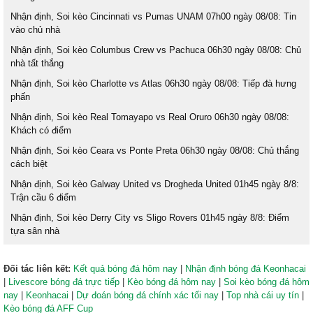
Nhận định, Soi kèo Cincinnati vs Pumas UNAM 07h00 ngày 08/08: Tin
vào chủ nhà
Nhận định, Soi kèo Columbus Crew vs Pachuca 06h30 ngày 08/08: Chủ
nhà tất thắng
Nhận định, Soi kèo Charlotte vs Atlas 06h30 ngày 08/08: Tiếp đà hưng
phấn
Nhận định, Soi kèo Real Tomayapo vs Real Oruro 06h30 ngày 08/08:
Khách có điểm
Nhận định, Soi kèo Ceara vs Ponte Preta 06h30 ngày 08/08: Chủ thắng
cách biệt
Nhận định, Soi kèo Galway United vs Drogheda United 01h45 ngày 8/8:
Trận cầu 6 điểm
Nhận định, Soi kèo Derry City vs Sligo Rovers 01h45 ngày 8/8: Điểm
tựa sân nhà
Đối tác liên kết:
Kết quả bóng đá hôm nay
|
Nhận định bóng đá Keonhacai
|
Livescore bóng đá trực tiếp
|
Kèo bóng đá hôm nay
|
Soi kèo bóng đá hôm
nay
|
Keonhacai
|
Dự đoán bóng đá chính xác tối nay
|
Top nhà cái uy tín
|
Kèo bóng đá AFF Cup