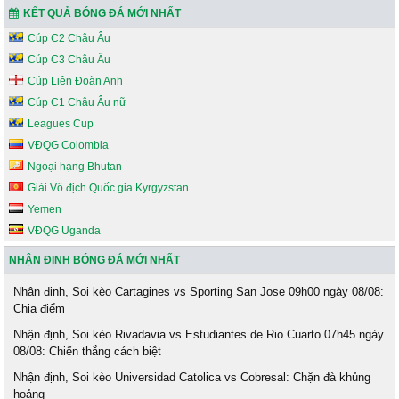
KẾT QUẢ BÓNG ĐÁ MỚI NHẤT
Cúp C2 Châu Âu
Cúp C3 Châu Âu
Cúp Liên Đoàn Anh
Cúp C1 Châu Âu nữ
Leagues Cup
VĐQG Colombia
Ngoại hạng Bhutan
Giải Vô địch Quốc gia Kyrgyzstan
Yemen
VĐQG Uganda
NHẬN ĐỊNH BÓNG ĐÁ MỚI NHẤT
Nhận định, Soi kèo Cartagines vs Sporting San Jose 09h00 ngày 08/08:
Chia điểm
Nhận định, Soi kèo Rivadavia vs Estudiantes de Rio Cuarto 07h45 ngày
08/08: Chiến thắng cách biệt
Nhận định, Soi kèo Universidad Catolica vs Cobresal: Chặn đà khủng
hoảng