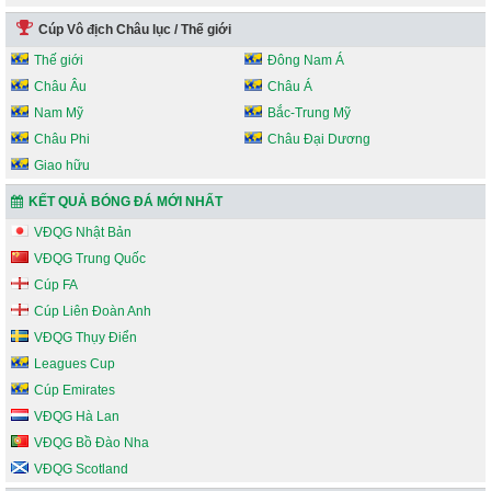
Cúp Vô địch Châu lục / Thế giới
Thế giới
Đông Nam Á
Châu Âu
Châu Á
Nam Mỹ
Bắc-Trung Mỹ
Châu Phi
Châu Đại Dương
Giao hữu
KẾT QUẢ BÓNG ĐÁ MỚI NHẤT
VĐQG Nhật Bản
VĐQG Trung Quốc
Cúp FA
Cúp Liên Đoàn Anh
VĐQG Thụy Điển
Leagues Cup
Cúp Emirates
VĐQG Hà Lan
VĐQG Bồ Đào Nha
VĐQG Scotland