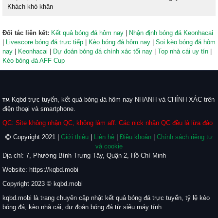
Khách khó khăn
Đối tác liên kết:
Kết quả bóng đá hôm nay
|
Nhận định bóng đá Keonhacai
|
Livescore bóng đá trực tiếp
|
Kèo bóng đá hôm nay
|
Soi kèo bóng đá hôm
nay
|
Keonhacai
|
Dự đoán bóng đá chính xác tối nay
|
Top nhà cái uy tín
|
Kèo bóng đá AFF Cup
Kqbd trực tuyến, kết quả bóng đá hôm nay NHANH và CHÍNH XÁC trên
điện thoại và smartphone.
QC: Site không nhận QC, không làm aff. Các nick nhận QC đều là lừa đảo
Copyright 2021 |
Giới thiệu
|
Liên hệ
|
Điều khoản
|
Chính sách riêng tư
và cookie
Địa chỉ: 7, Phường Bình Trưng Tây, Quận 2, Hồ Chí Minh
Website: https://kqbd.mobi
Copyright 2023 © kqbd.mobi
kqbd.mobi là trang chuyên cập nhật kết quả bóng đá trực tuyến, tỷ lệ kèo
bóng đá, kèo nhà cái, dự đoán bóng đá từ siêu máy tính.