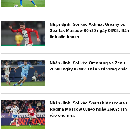
Nhận định, Soi kèo Akhmat Grozny vs
Spartak Moscow 00h30 ngày 03/08: Bản
lĩnh sân khách
Nhận định, Soi kèo Orenburg vs Zenit
20h00 ngày 02/08: Thành trì vững chắc
Nhận định, Soi kèo Spartak Moscow vs
Rodina Moscow 00h45 ngày 26/07: Tin
vào chủ nhà