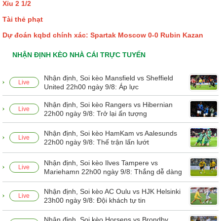
Xỉu 2 1/2
Tài thẻ phạt
Dự đoán kqbd chính xác: Spartak Moscow 0-0 Rubin Kazan
NHẬN ĐỊNH KÈO NHÀ CÁI TRỰC TUYẾN
Nhận định, Soi kèo Mansfield vs Sheffield
Live
United 22h00 ngày 9/8: Áp lực
Nhận định, Soi kèo Rangers vs Hibernian
Live
22h00 ngày 9/8: Trở lại ấn tượng
Nhận định, Soi kèo HamKam vs Aalesunds
Live
22h00 ngày 9/8: Thế trận lấn lướt
Nhận định, Soi kèo Ilves Tampere vs
Live
Mariehamn 22h00 ngày 9/8: Thắng dễ dàng
Nhận định, Soi kèo AC Oulu vs HJK Helsinki
Live
23h00 ngày 9/8: Đội khách tự tin
Nhận định, Soi kèo Horsens vs Brondby