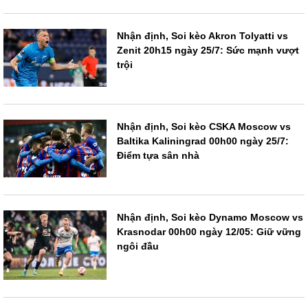
Nhận định, Soi kèo Akron Tolyatti vs
Zenit 20h15 ngày 25/7: Sức mạnh vượt
trội
Nhận định, Soi kèo CSKA Moscow vs
Baltika Kaliningrad 00h00 ngày 25/7:
Điểm tựa sân nhà
Nhận định, Soi kèo Dynamo Moscow vs
Krasnodar 00h00 ngày 12/05: Giữ vững
ngôi đầu