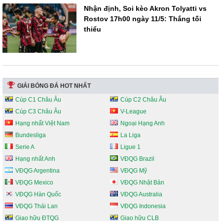
Nhận định, Soi kèo Akron Tolyatti vs
Rostov 17h00 ngày 11/5: Thắng tối
thiểu
GIẢI BÓNG ĐÁ HOT NHẤT
Cúp C1 Châu Âu
Cúp C2 Châu Âu
Cúp C3 Châu Âu
V-League
Hạng nhất Việt Nam
Ngoại Hạng Anh
Bundesliga
La Liga
Serie A
Ligue 1
Hạng nhất Anh
VĐQG Brazil
VĐQG Argentina
VĐQG Mỹ
VĐQG Mexico
VĐQG Nhật Bản
VĐQG Hàn Quốc
VĐQG Australia
VĐQG Thái Lan
VĐQG Indonesia
Giao hữu ĐTQG
Giao hữu CLB