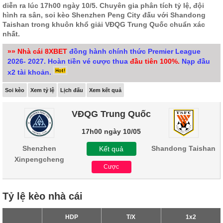
diễn ra lúc 17h00 ngày 10/5. Chuyên gia phân tích tỷ lệ, đội
hình ra sân, soi kèo Shenzhen Peng City đấu với Shandong
Taishan trong khuôn khổ giải VĐQG Trung Quốc chuẩn xác
nhất.
»» Nhà cái 8XBET
đồng hành chính thức Premier League
2026- 2027. Hoàn tiền vé cược thua
đầu tiên 100%.
Nạp đầu
x2 tài khoản.
Soi kèo
Xem tỷ lệ
Lịch đấu
Xem kết quả
VĐQG Trung Quốc
17h00 ngày 10/05
Shenzhen
Shandong Taishan
Kết quả
Xinpengcheng
Cược
Tỷ lệ kèo nhà cái
HDP
T/X
1x2