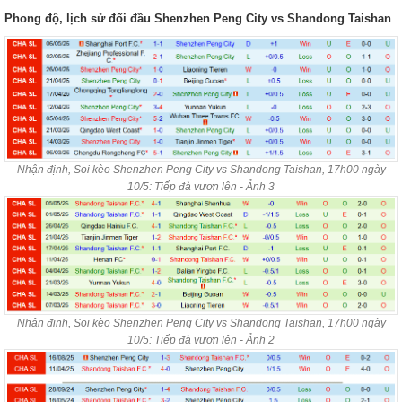
Phong độ, lịch sử đối đầu Shenzhen Peng City vs Shandong Taishan
Nhận định, Soi kèo Shenzhen Peng City vs Shandong Taishan, 17h00 ngày
10/5: Tiếp đà vươn lên - Ảnh 3
Nhận định, Soi kèo Shenzhen Peng City vs Shandong Taishan, 17h00 ngày
10/5: Tiếp đà vươn lên - Ảnh 2