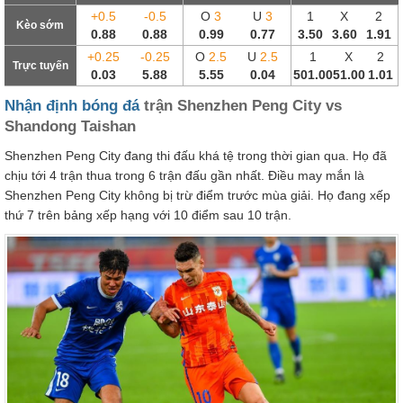
+
0.5
-
0.5
O
3
U
3
1
X
2
Kèo sớm
0.88
0.88
0.99
0.77
3.50
3.60
1.91
+
0.25
-
0.25
O
2.5
U
2.5
1
X
2
Trực tuyến
0.03
5.88
5.55
0.04
501.00
51.00
1.01
Nhận định bóng đá
trận Shenzhen Peng City vs
Shandong Taishan
Shenzhen Peng City đang thi đấu khá tệ trong thời gian qua. Họ đã
chịu tới 4 trận thua trong 6 trận đấu gần nhất. Điều may mắn là
Shenzhen Peng City không bị trừ điểm trước mùa giải. Họ đang xếp
thứ 7 trên bảng xếp hạng với 10 điểm sau 10 trận.