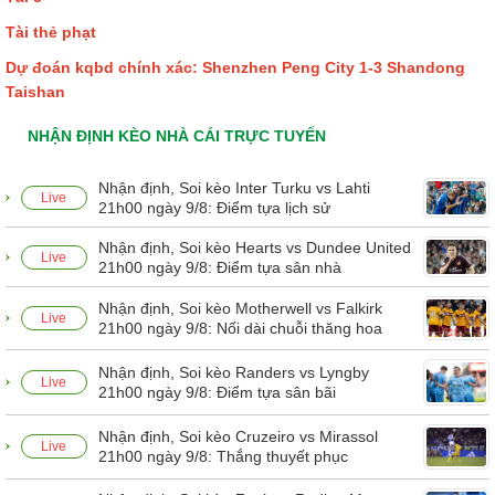
Tài thẻ phạt
Dự đoán kqbd chính xác: Shenzhen Peng City 1-3 Shandong
Taishan
NHẬN ĐỊNH KÈO NHÀ CÁI TRỰC TUYẾN
Nhận định, Soi kèo Inter Turku vs Lahti
Live
21h00 ngày 9/8: Điểm tựa lịch sử
Nhận định, Soi kèo Hearts vs Dundee United
Live
21h00 ngày 9/8: Điểm tựa sân nhà
Nhận định, Soi kèo Motherwell vs Falkirk
Live
21h00 ngày 9/8: Nối dài chuỗi thăng hoa
Nhận định, Soi kèo Randers vs Lyngby
Live
21h00 ngày 9/8: Điểm tựa sân bãi
Nhận định, Soi kèo Cruzeiro vs Mirassol
Live
21h00 ngày 9/8: Thắng thuyết phục