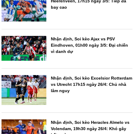
Heerenveen, 17h15 ngày 3/5: Tiếp đà
bay cao
Nhận định, Soi kèo Ajax vs PSV
Eindhoven, 01h00 ngày 3/5: Đại chiến
vì danh dự
Nhận định, Soi kèo Excelsior Rotterdam
vs Utrecht 17h15 ngày 26/4: Chủ nhà
lâm nguy
Nhận định, Soi kèo Heracles Almelo vs
Volendam, 19h30 ngày 26/4: Khó gây