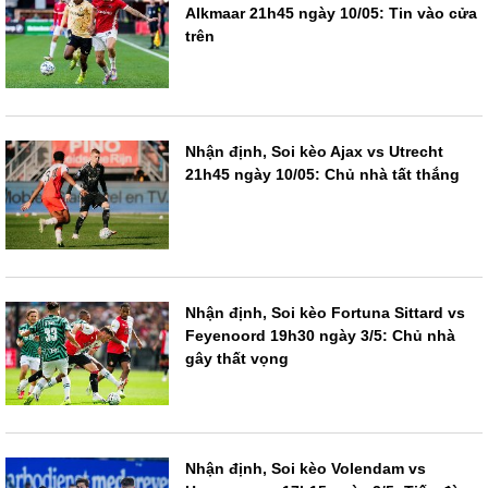
Alkmaar 21h45 ngày 10/05: Tin vào cửa
trên
Nhận định, Soi kèo Ajax vs Utrecht
21h45 ngày 10/05: Chủ nhà tất thắng
Nhận định, Soi kèo Fortuna Sittard vs
Feyenoord 19h30 ngày 3/5: Chủ nhà
gây thất vọng
Nhận định, Soi kèo Volendam vs