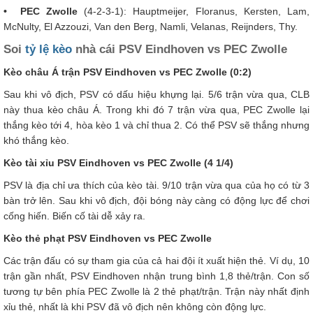
• PEC Zwolle
(4-2-3-1): Hauptmeijer, Floranus, Kersten, Lam,
McNulty, El Azzouzi, Van den Berg, Namli, Velanas, Reijnders, Thy.
Soi
tỷ lệ kèo
nhà cái PSV Eindhoven vs PEC Zwolle
Kèo châu Á trận PSV Eindhoven vs PEC Zwolle (0:2)
Sau khi vô địch, PSV có dấu hiệu khựng lại. 5/6 trận vừa qua, CLB
này thua kèo châu Á. Trong khi đó 7 trận vừa qua, PEC Zwolle lại
thắng kèo tới 4, hòa kèo 1 và chỉ thua 2. Có thể PSV sẽ thắng nhưng
khó thắng kèo.
Kèo tài xỉu PSV Eindhoven vs PEC Zwolle (4 1/4)
PSV là địa chỉ ưa thích của kèo tài. 9/10 trận vừa qua của họ có từ 3
bàn trở lên. Sau khi vô địch, đội bóng này càng có động lực để chơi
cống hiến. Biến cố tài dễ xảy ra.
Kèo thẻ phạt PSV Eindhoven vs PEC Zwolle
Các trận đấu có sự tham gia của cả hai đội ít xuất hiện thẻ. Ví dụ, 10
trận gần nhất, PSV Eindhoven nhận trung bình 1,8 thẻ/trận. Con số
tương tự bên phía PEC Zwolle là 2 thẻ phạt/trận. Trận này nhất định
xỉu thẻ, nhất là khi PSV đã vô địch nên không còn động lực.