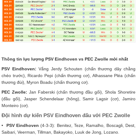
Thông tin lực lượng PSV Eindhoven vs PEC Zwolle mới nhất
PSV Eindhoven:
Vắng Jerdy Schouten (chấn thương dây chằng
chéo trước), Ricardo Pepi (chấn thương cơ), Alhassane Pléa (chấn
thương đùi), Myron Boadu (chấn thương cơ).
PEC Zwolle:
Jan Faberski (chấn thương đầu gối), Shola Shoretire
(đầu gối), Jasper Schendelaar (hông), Samir Lagsir (cơ), Jamiro
Monteiro (cơ).
Đội hình dự kiến PSV Eindhoven đấu với PEC Zwolle
• PSV Eindhoven
(4-3-3): Benitez, Teze, Ramalho, Boscagli, Dest,
Saibari, Veerman, Tillman, Bakayoko, Luuk de Jong, Lozano.