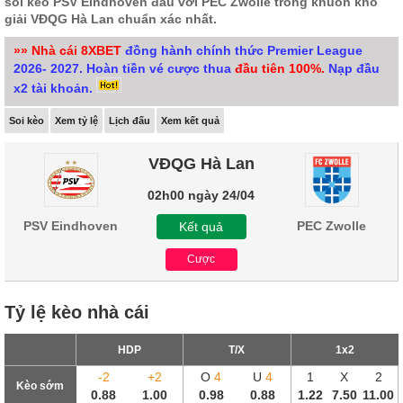
soi kèo PSV Eindhoven đấu với PEC Zwolle trong khuôn khổ
giải VĐQG Hà Lan chuẩn xác nhất.
»» Nhà cái 8XBET
đồng hành chính thức Premier League
2026- 2027. Hoàn tiền vé cược thua
đầu tiên 100%.
Nạp đầu
x2 tài khoản.
Soi kèo
Xem tỷ lệ
Lịch đấu
Xem kết quả
VĐQG Hà Lan
02h00 ngày 24/04
PSV Eindhoven
PEC Zwolle
Kết quả
Cược
Tỷ lệ kèo nhà cái
HDP
T/X
1x2
-
2
+
2
O
4
U
4
1
X
2
Kèo sớm
0.88
1.00
0.98
0.88
1.22
7.50
11.00