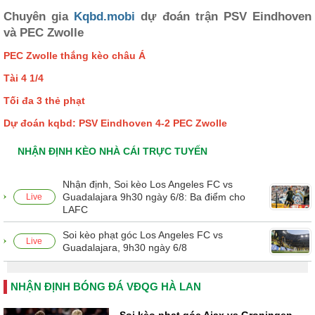
Chuyên gia
Kqbd.mobi
dự đoán trận PSV Eindhoven
và PEC Zwolle
PEC Zwolle thắng kèo châu Á
Tài 4 1/4
Tối đa 3 thẻ phạt
Dự đoán kqbd: PSV Eindhoven 4-2 PEC Zwolle
NHẬN ĐỊNH KÈO NHÀ CÁI TRỰC TUYẾN
Nhận định, Soi kèo Los Angeles FC vs
Guadalajara 9h30 ngày 6/8: Ba điểm cho
Live
LAFC
Soi kèo phạt góc Los Angeles FC vs
Live
Guadalajara, 9h30 ngày 6/8
NHẬN ĐỊNH BÓNG ĐÁ VĐQG HÀ LAN
Soi kèo phạt góc Ajax vs Groningen,