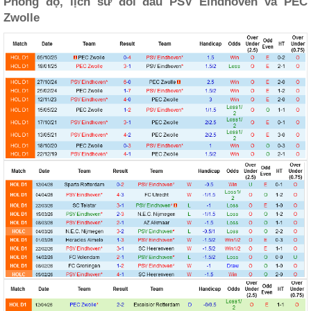
Phong độ, lịch sử đối đầu PSV Eindhoven và PEC
Zwolle