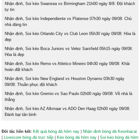
Nhận định, Soi kèo Swansea vs Birmingham 21h00 ngày 8/8: Đội khách
tự tin
Nhận định, Soi kèo Independiente vs Platense 07h30 ngày 09/08: Chủ
nhà đáng tin
Nhận định, Soi kèo Orlando City vs Club Leon 05h30 ngày 09/08: Hòa là
đẹp
Nhận định, Soi kèo Boca Juniors vs Velez Sarsfield 05h15 ngày 09/08:
Hòa là đẹp
Nhận định, Soi kèo Remo vs Atletico Mineiro 04h30 ngày 09/08: Khải
hoàn đất khách
Nhận định, Soi kèo New England vs Houston Dynamo 03h30 ngày
09/08: Thuần phục đội khách
Nhận định, Soi kèo Gremio vs Sao Paulo 02h00 ngày 09/08: Về nhà là
thắng
Nhận định, Soi kèo AZ Alkmaar vs ADO Den Haag 02h00 ngày 09/08:
Đánh bại tân binh
Đối tác liên kết:
Kết quả bóng đá hôm nay
|
Nhận định bóng đá Keonhacai
|
Livescore bóng đá trực tiếp
|
Kèo bóng đá hôm nay
|
Soi kèo bóng đá hôm