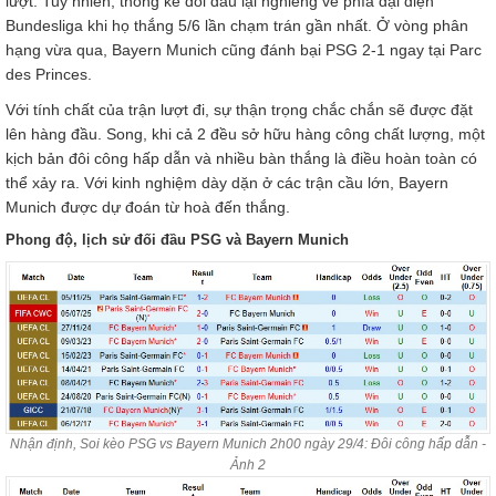
lượt. Tuy nhiên, thống kê đối đầu lại nghiêng về phía đại diện
Bundesliga khi họ thắng 5/6 lần chạm trán gần nhất. Ở vòng phân
hạng vừa qua, Bayern Munich cũng đánh bại PSG 2-1 ngay tại Parc
des Princes.
Với tính chất của trận lượt đi, sự thận trọng chắc chắn sẽ được đặt
lên hàng đầu. Song, khi cả 2 đều sở hữu hàng công chất lượng, một
kịch bản đôi công hấp dẫn và nhiều bàn thắng là điều hoàn toàn có
thể xảy ra. Với kinh nghiệm dày dặn ở các trận cầu lớn, Bayern
Munich được dự đoán từ hoà đến thắng.
Phong độ, lịch sử đối đầu PSG và Bayern Munich
Nhận định, Soi kèo PSG vs Bayern Munich 2h00 ngày 29/4: Đôi công hấp dẫn -
Ảnh 2