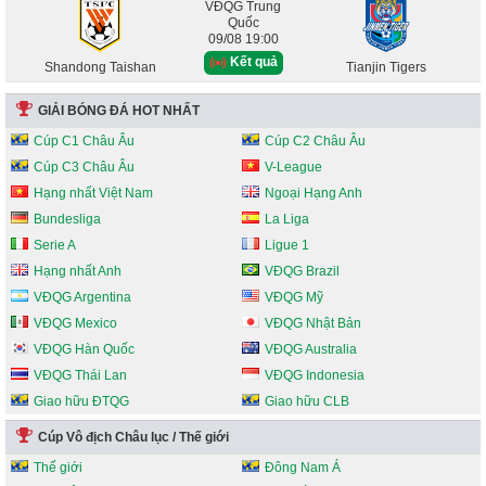
VĐQG Trung
Quốc
09/08 19:00
Kết quả
Shandong Taishan
Tianjin Tigers
GIẢI BÓNG ĐÁ HOT NHẤT
Cúp C1 Châu Âu
Cúp C2 Châu Âu
Cúp C3 Châu Âu
V-League
Hạng nhất Việt Nam
Ngoại Hạng Anh
Bundesliga
La Liga
Serie A
Ligue 1
Hạng nhất Anh
VĐQG Brazil
VĐQG Argentina
VĐQG Mỹ
VĐQG Mexico
VĐQG Nhật Bản
VĐQG Hàn Quốc
VĐQG Australia
VĐQG Thái Lan
VĐQG Indonesia
Giao hữu ĐTQG
Giao hữu CLB
Cúp Vô địch Châu lục / Thế giới
Thế giới
Đông Nam Á