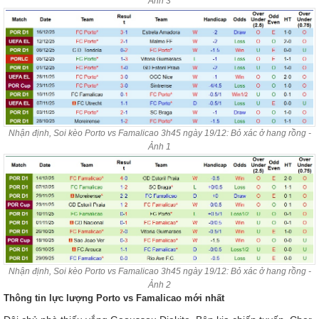
Ảnh 3
Nhận định, Soi kèo Porto vs Famalicao 3h45 ngày 19/12: Bỏ xác ở hang rồng -
Ảnh 1
Nhận định, Soi kèo Porto vs Famalicao 3h45 ngày 19/12: Bỏ xác ở hang rồng -
Ảnh 2
Thông tin lực lượng Porto vs Famalicao mới nhất