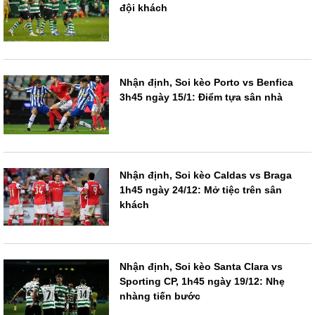
đội khách
Nhận định, Soi kèo Porto vs Benfica
3h45 ngày 15/1: Điểm tựa sân nhà
Nhận định, Soi kèo Caldas vs Braga
1h45 ngày 24/12: Mở tiệc trên sân
khách
Nhận định, Soi kèo Santa Clara vs
Sporting CP, 1h45 ngày 19/12: Nhẹ
nhàng tiến bước