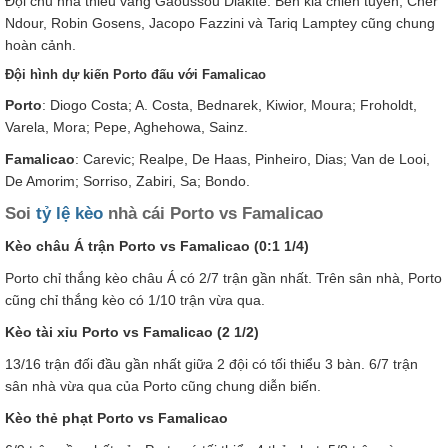
Đội chủ nhà thiếu vắng Gaoussou Diakite. Bên kia chiến tuyến, Cher
Ndour, Robin Gosens, Jacopo Fazzini và Tariq Lamptey cũng chung
hoàn cảnh.
Đội hình dự kiến Porto đấu với Famalicao
Porto
: Diogo Costa; A. Costa, Bednarek, Kiwior, Moura; Froholdt,
Varela, Mora; Pepe, Aghehowa, Sainz.
Famalicao
: Carevic; Realpe, De Haas, Pinheiro, Dias; Van de Looi,
De Amorim; Sorriso, Zabiri, Sa; Bondo.
Soi
tỷ lệ kèo
nhà cái Porto vs Famalicao
Kèo châu Á trận Porto vs Famalicao (0:1 1/4)
Porto chỉ thắng kèo châu Á có 2/7 trận gần nhất. Trên sân nhà, Porto
cũng chỉ thắng kèo có 1/10 trận vừa qua.
Kèo tài xỉu Porto vs Famalicao (2 1/2)
13/16 trận đối đầu gần nhất giữa 2 đội có tối thiểu 3 bàn. 6/7 trận
sân nhà vừa qua của Porto cũng chung diễn biến.
Kèo thẻ phạt Porto vs Famalicao