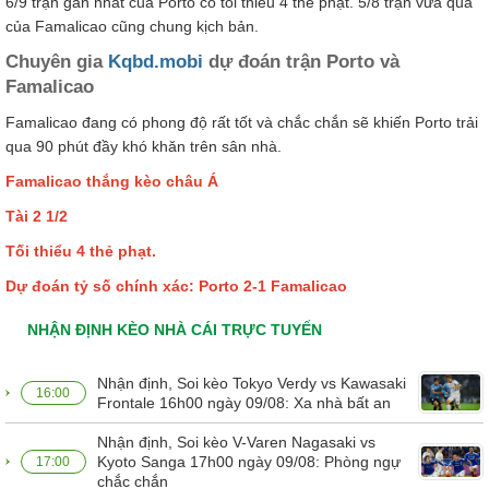
6/9 trận gần nhất của Porto có tối thiểu 4 thẻ phạt. 5/8 trận vừa qua
của Famalicao cũng chung kịch bản.
Chuyên gia
Kqbd.mobi
dự đoán trận Porto và
Famalicao
Famalicao đang có phong độ rất tốt và chắc chắn sẽ khiến Porto trải
qua 90 phút đầy khó khăn trên sân nhà.
Famalicao thắng kèo châu Á
Tài 2 1/2
Tối thiểu 4 thẻ phạt.
Dự đoán tỷ số chính xác: Porto 2-1 Famalicao
NHẬN ĐỊNH KÈO NHÀ CÁI TRỰC TUYẾN
Nhận định, Soi kèo Tokyo Verdy vs Kawasaki
16:00
Frontale 16h00 ngày 09/08: Xa nhà bất an
Nhận định, Soi kèo V-Varen Nagasaki vs
Kyoto Sanga 17h00 ngày 09/08: Phòng ngự
17:00
chắc chắn