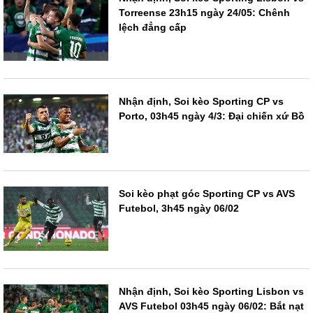
Torreense 23h15 ngày 24/05: Chênh
lệch đẳng cấp
Nhận định, Soi kèo Sporting CP vs
Porto, 03h45 ngày 4/3: Đại chiến xứ Bồ
Soi kèo phạt góc Sporting CP vs AVS
Futebol, 3h45 ngày 06/02
Nhận định, Soi kèo Sporting Lisbon vs
AVS Futebol 03h45 ngày 06/02: Bắt nạt