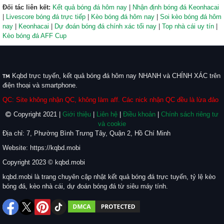
Đối tác liên kết:
Kết quả bóng đá hôm nay
|
Nhận định bóng đá Keonhacai
|
Livescore bóng đá trực tiếp
|
Kèo bóng đá hôm nay
|
Soi kèo bóng đá hôm
nay
|
Keonhacai
|
Dự đoán bóng đá chính xác tối nay
|
Top nhà cái uy tín
|
Kèo bóng đá AFF Cup
Kqbd trực tuyến, kết quả bóng đá hôm nay NHANH và CHÍNH XÁC trên
điện thoại và smartphone.
QC: Site không nhận QC, không làm aff. Các nick nhận QC đều là lừa đảo
Copyright 2021 |
Giới thiệu
|
Liên hệ
|
Điều khoản
|
Chính sách riêng tư
và cookie
Địa chỉ: 7, Phường Bình Trưng Tây, Quận 2, Hồ Chí Minh
Website: https://kqbd.mobi
Copyright 2023 © kqbd.mobi
kqbd.mobi là trang chuyên cập nhật kết quả bóng đá trực tuyến, tỷ lệ kèo
bóng đá, kèo nhà cái, dự đoán bóng đá từ siêu máy tính.