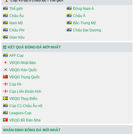
Cúp Vô địch Châu lục / Thế giới
Thế giới
Đông Nam Á
Châu Âu
Châu Á
Nam Mỹ
Bắc-Trung Mỹ
Châu Phi
Châu Đại Dương
Giao hữu
KẾT QUẢ BÓNG ĐÁ MỚI NHẤT
AFF Cup
VĐQG Nhật Bản
VĐQG Hàn Quốc
VĐQG Trung Quốc
Cúp FA
Cúp Liên Đoàn Anh
VĐQG Thụy Điển
Cúp C1 Châu Âu nữ
Leagues Cup
VĐQG Bồ Đào Nha
NHẬN ĐỊNH BÓNG ĐÁ MỚI NHẤT