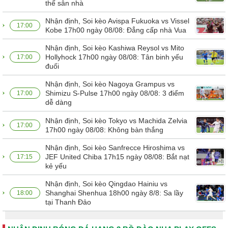
thế sân nhà
Nhận định, Soi kèo Avispa Fukuoka vs Vissel
17:00
Kobe 17h00 ngày 08/08: Đẳng cấp nhà Vua
Nhận định, Soi kèo Kashiwa Reysol vs Mito
Hollyhock 17h00 ngày 08/08: Tân binh yếu
17:00
đuối
Nhận định, Soi kèo Nagoya Grampus vs
Shimizu S-Pulse 17h00 ngày 08/08: 3 điểm
17:00
dễ dàng
Nhận định, Soi kèo Tokyo vs Machida Zelvia
17:00
17h00 ngày 08/08: Không bàn thắng
Nhận định, Soi kèo Sanfrecce Hiroshima vs
JEF United Chiba 17h15 ngày 08/08: Bắt nạt
17:15
kẻ yếu
Nhận định, Soi kèo Qingdao Hainiu vs
Shanghai Shenhua 18h00 ngày 8/8: Sa lầy
18:00
tại Thanh Đảo