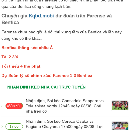
qua của Benfica cũng chung kịch bản.
Chuyên gia
Kqbd.mobi
dự đoán trận Farense và
Benfica
Farense chưa bao giờ là đối thủ xứng tầm của Benfica và lần này
cũng khó có thể khác.
Benfica thắng kèo châu Á
Tài 2 3/4
Tối thiểu 4 thẻ phạt.
Dự đoán tỷ số chính xác: Farense 1-3 Benfica
NHẬN ĐỊNH KÈO NHÀ CÁI TRỰC TUYẾN
Nhận định, Soi kèo Consadole Sapporo vs
Tokushima Vortis 12h45 ngày 08/08: Chủ
Sắp đá
nhà trên cơ
Nhận định, Soi kèo Cerezo Osaka vs
Fagiano Okayama 17h00 ngày 08/08: Lợi
17:00