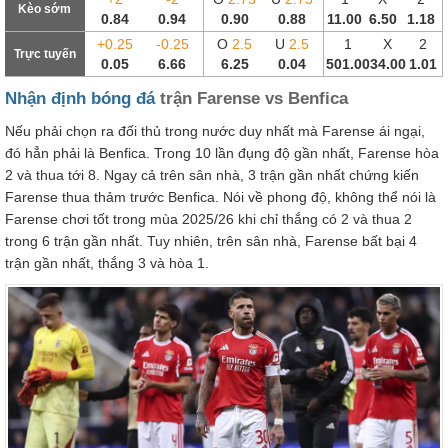
Kèo sớm
0.84
0.94
0.90
0.88
11.00
6.50
1.18
+
0.25
-
0.25
O
2.5
U
2.5
1
X
2
Trực tuyến
0.05
6.66
6.25
0.04
501.00
34.00
1.01
Nhận định bóng đá
trận Farense vs Benfica
Nếu phải chọn ra đối thủ trong nước duy nhất mà Farense ái ngại,
đó hẳn phải là Benfica. Trong 10 lần đụng độ gần nhất, Farense hòa
2 và thua tới 8. Ngay cả trên sân nhà, 3 trận gần nhất chứng kiến
Farense thua thảm trước Benfica. Nói về phong độ, không thể nói là
Farense chơi tốt trong mùa 2025/26 khi chỉ thắng có 2 và thua 2
trong 6 trận gần nhất. Tuy nhiên, trên sân nhà, Farense bất bại 4
trận gần nhất, thắng 3 và hòa 1.