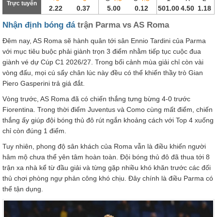
Trực tuyến
2.22
0.37
5.00
0.12
501.00
4.50
1.18
Nhận định bóng đá
trận Parma vs AS Roma
Đêm nay, AS Roma sẽ hành quân tới sân Ennio Tardini của Parma
với mục tiêu buộc phải giành trọn 3 điểm nhằm tiếp tục cuộc đua
giành vé dự Cúp C1 2026/27. Trong bối cảnh mùa giải chỉ còn vài
vòng đấu, mọi cú sẩy chân lúc này đều có thể khiến thầy trò Gian
Piero Gasperini trả giá đắt.
Vòng trước, AS Roma đã có chiến thắng tưng bừng 4-0 trước
Fiorentina. Trong thời điểm Juventus và Como cùng mất điểm, chiến
thắng ấy giúp đội bóng thủ đô rút ngắn khoảng cách với Top 4 xuống
chỉ còn đúng 1 điểm.
Tuy nhiên, phong độ sân khách của Roma vẫn là điều khiến người
hâm mộ chưa thể yên tâm hoàn toàn. Đội bóng thủ đô đã thua tới 8
trận xa nhà kể từ đầu giải và từng gặp nhiều khó khăn trước các đối
thủ chơi phòng ngự phản công khó chịu. Đây chính là điều Parma có
thể tận dụng.