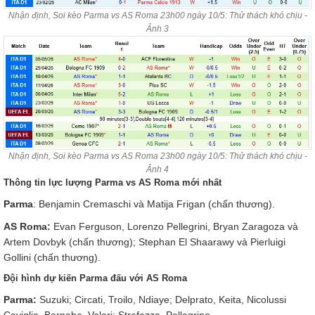
Nhận định, Soi kèo Parma vs AS Roma 23h00 ngày 10/5: Thử thách khó chịu -
Ảnh 3
Nhận định, Soi kèo Parma vs AS Roma 23h00 ngày 10/5: Thử thách khó chịu -
Ảnh 4
Thông tin lực lượng Parma vs AS Roma mới nhất
Parma
: Benjamin Cremaschi và Matija Frigan (chấn thương).
AS Roma:
Evan Ferguson, Lorenzo Pellegrini, Bryan Zaragoza và
Artem Dovbyk (chấn thương); Stephan El Shaarawy và Pierluigi
Gollini (chấn thương).
Đội hình dự kiến Parma đấu với AS Roma
Parma:
Suzuki; Circati, Troilo, Ndiaye; Delprato, Keita, Nicolussi