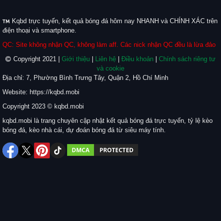
Kqbd trực tuyến, kết quả bóng đá hôm nay NHANH và CHÍNH XÁC trên
điện thoại và smartphone.
QC: Site không nhận QC, không làm aff. Các nick nhận QC đều là lừa đảo
Copyright 2021 |
Giới thiệu
|
Liên hệ
|
Điều khoản
|
Chính sách riêng tư
và cookie
Địa chỉ: 7, Phường Bình Trưng Tây, Quận 2, Hồ Chí Minh
Website: https://kqbd.mobi
Copyright 2023 © kqbd.mobi
kqbd.mobi là trang chuyên cập nhật kết quả bóng đá trực tuyến, tỷ lệ kèo
bóng đá, kèo nhà cái, dự đoán bóng đá từ siêu máy tính.