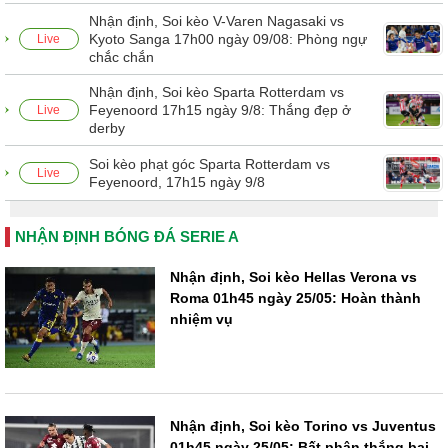
Nhận định, Soi kèo V-Varen Nagasaki vs
Kyoto Sanga 17h00 ngày 09/08: Phòng ngự
Live
chắc chắn
Nhận định, Soi kèo Sparta Rotterdam vs
Feyenoord 17h15 ngày 9/8: Thắng đẹp ở
Live
derby
Soi kèo phạt góc Sparta Rotterdam vs
Live
Feyenoord, 17h15 ngày 9/8
NHẬN ĐỊNH BÓNG ĐÁ SERIE A
Nhận định, Soi kèo Hellas Verona vs
Roma 01h45 ngày 25/05: Hoàn thành
nhiệm vụ
Nhận định, Soi kèo Torino vs Juventus
01h45 ngày 25/05: Bất phân thắng bại