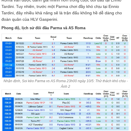
Tardini. Tuy nhiên, trước một Parma chơi đầy khó chịu tại Ennio
Tardini, đây nhiều khả năng sẽ là trận đấu không hề dễ dàng cho
đoàn quân của HLV Gasperini.
Phong độ, lịch sử đối đầu Parma và AS Roma
Nhận định, Soi kèo Parma vs AS Roma 23h00 ngày 10/5: Thử thách khó chịu -
Ảnh 2