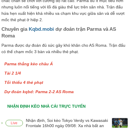
chắc chắn sẽ chơi với cường độ rất cao. Parma dù ít mục tiêu hơn
nhưng luôn nổi tiếng với lối đá giàu thể lực trên sân nhà. Trận đấu
hứa hẹn xuất hiện khá nhiều va chạm khu vực giữa sân và dễ vượt
mốc thẻ phạt ở hiệp 2.
Chuyên gia
Kqbd.mobi
dự đoán trận Parma và AS
Roma
Parma được dự đoán đủ sức gây khó khăn cho AS Roma. Trận đấu
có thể chạm mốc 3 bàn và nhiều thẻ phạt.
Parma thắng kèo châu Á
Tài 2 1/4
Tối thiểu 4 thẻ phạt
Dự đoán kqbd: Parma 2-2 AS Roma
NHẬN ĐỊNH KÈO NHÀ CÁI TRỰC TUYẾN
Nhận định, Soi kèo Tokyo Verdy vs Kawasaki
Live
Frontale 16h00 ngày 09/08: Xa nhà bất an