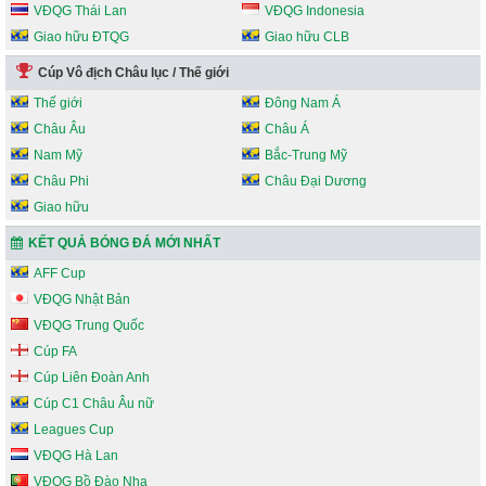
VĐQG Thái Lan
VĐQG Indonesia
Giao hữu ĐTQG
Giao hữu CLB
Cúp Vô địch Châu lục / Thế giới
Thế giới
Đông Nam Á
Châu Âu
Châu Á
Nam Mỹ
Bắc-Trung Mỹ
Châu Phi
Châu Đại Dương
Giao hữu
KẾT QUẢ BÓNG ĐÁ MỚI NHẤT
AFF Cup
VĐQG Nhật Bản
VĐQG Trung Quốc
Cúp FA
Cúp Liên Đoàn Anh
Cúp C1 Châu Âu nữ
Leagues Cup
VĐQG Hà Lan
VĐQG Bồ Đào Nha