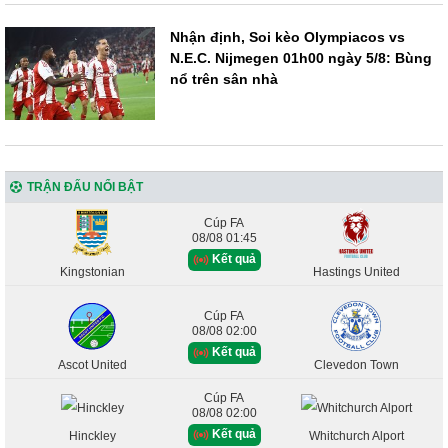
Nhận định, Soi kèo Olympiacos vs
N.E.C. Nijmegen 01h00 ngày 5/8: Bùng
nổ trên sân nhà
TRẬN ĐẤU NỔI BẬT
Cúp FA
08/08 01:45
Kết quả
Kingstonian
Hastings United
Cúp FA
08/08 02:00
Kết quả
Ascot United
Clevedon Town
Cúp FA
08/08 02:00
Kết quả
Hinckley
Whitchurch Alport