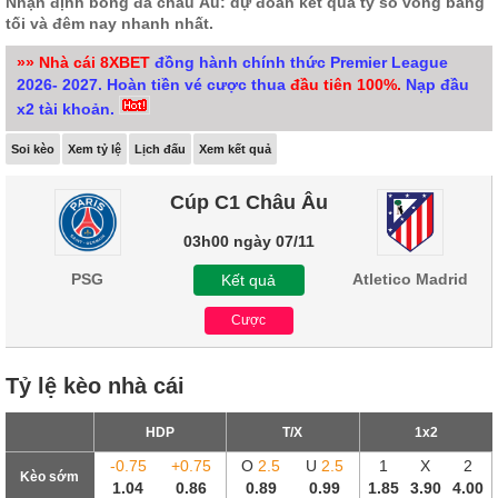
Nhận định bóng đá châu Âu: dự đoán kết quả tỷ số vòng bảng
tối và đêm nay nhanh nhất.
»» Nhà cái 8XBET
đồng hành chính thức Premier League
2026- 2027. Hoàn tiền vé cược thua
đầu tiên 100%.
Nạp đầu
x2 tài khoản.
Soi kèo
Xem tỷ lệ
Lịch đấu
Xem kết quả
Cúp C1 Châu Âu
03h00 ngày 07/11
PSG
Atletico Madrid
Kết quả
Cược
Tỷ lệ kèo nhà cái
HDP
T/X
1x2
-
0.75
+
0.75
O
2.5
U
2.5
1
X
2
Kèo sớm
1.04
0.86
0.89
0.99
1.85
3.90
4.00