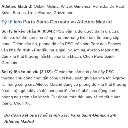
Atletico Madrid:
Oblak; Molina, Witsel, Gimenez, Reinildo; De Paul,
Koke, Barrios, Lino; Alvarez, Griezmann
Tỷ lệ kèo
Paris Saint-Germain vs Atletico Madrid
Soi tỷ lệ kèo châu Á (0:3/4):
PSG vẫn là đội được đánh giá cửa
trên với lợi thế sân nhà cũng như thứ hạng hiện tại trên bảng xếp
hạng. Thêm vào đó, phong độ của PSG trên sân Parc des Princes
vẫn khá ổn định kể từ đầu mùa giải. Ngược lại, Atletico Madrid thi
đấu khá thất thường mỗi khi phải làm khách. Chọn Paris Saint-
Germain.
Soi tỷ lệ kèo tài xỉu (2 1/2):
Ở các trận sân nhà gần đây PSG
thường chủ động chơi tấn công với hiệu suất ghi bàn khá tốt. Ngược
lại, hàng công của Atletico Madrid đang có phong độ khá thất thường
ở các trận gần đây và đội bóng có lẽ vẫn sẽ phải chủ động chơi
phòng ngự trên sân khách. Dự đoán, trận đấu này sẽ có rất ít bàn
thắng. Chọn Xỉu.
Dự đoán kết quả tỷ số chính xác: Paris Saint-Germain 2-0
Atletico Madrid