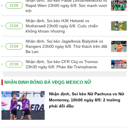
Nhận định, Soi kèo Paide Linnameeskond vs
Rapid Wien 23h00 ngày 6/8: Sức mạnh vượt
23:00
trội
Nhận định, Soi kèo HJK Helsinki vs
Motherwell 23h00 ngày 6/8: Cuộc chiến
23:00
không khoan nhượng
Nhận định, Soi kèo Jagiellonia Bialystok vs
Rangers 23h00 ngày 6/8: Thử thách trên đất
23:00
Ba Lan
Nhận định, Soi kèo CFR Cluj vs Tromso
23:30
23h30 ngày 6/8: Pháo đài Transylvania
NHẬN ĐỊNH BÓNG ĐÁ VĐQG MEXICO NỮ
Nhận định, Soi kèo Nữ Pachuca vs Nữ
Monterrey, 10h00 ngày 8/5: 2 trường
phái đối đầu