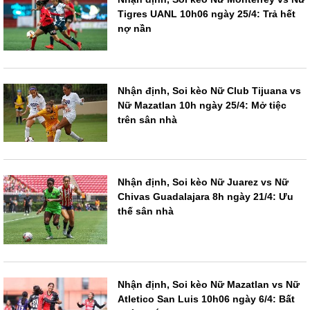
Tigres UANL 10h06 ngày 25/4: Trả hết
nợ nần
Nhận định, Soi kèo Nữ Club Tijuana vs
Nữ Mazatlan 10h ngày 25/4: Mở tiệc
trên sân nhà
Nhận định, Soi kèo Nữ Juarez vs Nữ
Chivas Guadalajara 8h ngày 21/4: Ưu
thế sân nhà
Nhận định, Soi kèo Nữ Mazatlan vs Nữ
Atletico San Luis 10h06 ngày 6/4: Bất