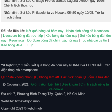
Nhận định, Soi kèo Chicago Fire vs Santos Laguna 07h00 ngày 10/08:
Chênh lệch thực lực
Nhận định, Soi kèo Philadelphia vs Necaxa 06h30 ngày 10/08: Trở lại
mạch thắng
Đối tác liên kết:
Kết quả bóng đá hôm nay
|
Nhận định bóng đá Keonhacai
|
Livescore bóng đá trực tiếp
|
Kèo bóng đá hôm nay
|
Soi kèo bóng đá hôm
nay
|
Keonhacai
|
Dự đoán bóng đá chính xác tối nay
|
Top nhà cái uy tín
|
Kèo bóng đá AFF Cup
Kqbd trực tuyến, kết quả bóng đá hôm nay NHANH và CHÍNH XÁC trên
điện thoại và smartphone.
QC: Site không nhận QC, không làm aff. Các nick nhận QC đều là lừa đảo
Copyright 2021 |
Giới thiệu
|
Liên hệ
|
Điều khoản
|
Chính sách riêng tư
và cookie
Địa chỉ: 7, Phường Bình Trưng Tây, Quận 2, Hồ Chí Minh
Website: https://kqbd.mobi
Copyright 2023 © kqbd.mobi