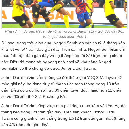
Nhận định, Soi kèo Negeri Sembilan vs Johor Darul Ta'zim, 20h00 ngày 9/1:
Không dễ thua đậm - Ảnh 4
D
ù sao, trong th
ời gian qua, Negeri Sembilan vẫn c
ó t
ỷ lệ thắng k
èo
khá t
ốt với 5/7 trận
đ
ấu gần
đ
ây. Trên sân nhà, Negeri Sembilan ch
ỉ
thua 1/9 trận
đ
ấu gần
đ
ây và h
ọ thắng k
èo t
ới 8/9 trận trong chuỗi
n
ày.
Đi
ều
đ
ó mang t
ới hy vọng nhỏ nhoi về khả n
ăng Negeri
Sembilan c
ó th
ể chống
đ
ỡ
đư
ợc Johor Darul Ta'zim.
Johor Darul Ta'zim vẫn kh
ông có
đ
ối thủ ở giải V
ĐQG Malaysia.
Ở
m
ùa gi
ải n
ày, h
ọ
đang duy tr
ì thành tích toàn th
ắng trong 13 trận
đ
ấu.
Đi
ều
đ
ó giúp h
ọ sở hữu 39
đi
ểm tuyệt
đ
ối, nhiều h
ơn 11 đi
ểm
so với
đ
ội xếp thứ 2 l
à Kuchung FA.
Johor Darul Ta'zim c
ũng vư
ợt qua giai
đo
ạn thua k
ém v
ề k
èo. H
ọ
đ
ã
th
ắng k
èo trong 3/4 tr
ận gần
đ
ây. Trên sân khách, Johor Darul
Ta'zim c
ũng gi
ành chi
ến thắng trong 10/12 trận
đ
ấu gần nhất (thắng
k
èo 4/6 tr
ận
đ
ấu gần
đ
ây).