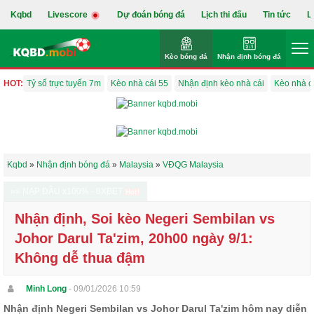
Kqbd
Livescore
Dự đoán bóng đá
Lịch thi đấu
Tin tức
L
Kèo bóng đá
Nhận định bóng đá
HOT:
Tỷ số trực tuyến 7m
Kèo nhà cái 55
Nhận định kèo nhà cái
Kèo nhà c
Kqbd
»
Nhận định bóng đá
»
Malaysia
»
VĐQG Malaysia
»» NẠP ĐẦU x100% - 8XBET
Nhận định, Soi kèo Negeri Sembilan vs
Johor Darul Ta'zim, 20h00 ngày 9/1:
Không dễ thua đậm
Minh Long
- 09/01/2026 10:59
Nhận định Negeri Sembilan vs Johor Darul Ta'zim hôm nay diễn