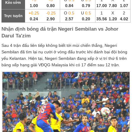
Kèo sớm
1.00
0.80
0.84
0.79
17.00
7.80
1.07
+
0.25
-
0.25
O
0.5
U
0.5
1
X
2
Trực tuyến
0.24
2.90
2.57
0.20
35.56
1.20
4.02
Nhận
đ
ịnh b
óng
đ
á tr
ận Negeri Sembilan vs Johor
Darul Ta'zim
Sau 4 trận
đ
ấu li
ên ti
ếp kh
ông bi
ết tới m
ùi chi
ến thắng, Negeri
Sembilan
đ
ã tìm l
ại nụ c
ư
ời ở v
òng
đ
ấu tr
ư
ớc khi
đ
ánh b
ại
đ
ội b
óng
y
ếu Kelantan. Hiện tại, Negeri Sembilan
đang x
ếp ở vị tr
í th
ứ 6 tr
ên
b
ảng xếp hạng giải V
ĐQG Malaysia khi c
ó 17
đi
ểm sau 12 trận.