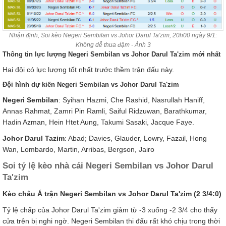
Nhận định, Soi kèo Negeri Sembilan vs Johor Darul Ta'zim, 20h00 ngày 9/1:
Không dễ thua đậm - Ảnh 3
Th
ông tin l
ực l
ư
ợng Negeri Sembilan vs Johor Darul Ta'zim mới nhất
Hai
đ
ội c
ó l
ực l
ư
ợng tốt nhất tr
ư
ớc thềm trận
đ
ấu n
ày.
Đ
ội h
ình d
ự kiến Negeri Sembilan vs Johor Darul Ta'zim
Negeri Sembilan
: Syihan Hazmi, Che Rashid, Nasrullah Haniff,
Annas Rahmat, Zamri Pin Ramli, Saiful Ridzuwan, Barathkumar,
Hadin Azman, Hein Htet Aung, Takumi Sasaki, Jacque Faye.
Johor Darul Tazim
: Abad; Davies, Glauder, Lowry, Fazail, Hong
Wan, Lombardo, Martin, Arribas, Bergson, Jairo
Soi tỷ lệ k
èo nhà cái Negeri Sembilan vs Johor Darul
Ta'zim
Kèo châu Á tr
ận Negeri Sembilan vs Johor Darul Ta'zim (2 3/4:0)
Tỷ lệ chấp của Johor Darul Ta'zim giảm từ -3 xuống -2 3/4 cho thấy
cửa tr
ên b
ị nghi ngờ. Negeri Sembilan thi
đ
ấu rất kh
ó ch
ịu trong thời