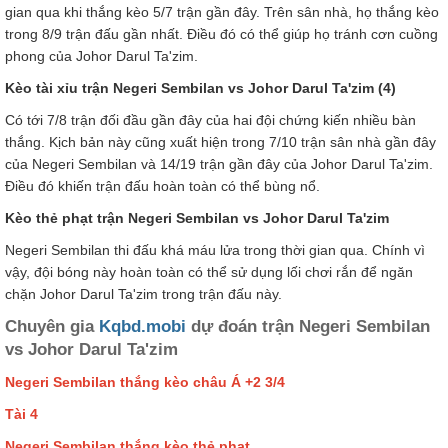
gian qua khi thắng k
èo 5/7 tr
ận gần
đ
ây. Trên sân nhà, h
ọ thắng k
èo
trong 8/9 tr
ận
đ
ấu gần nhất.
Đi
ều
đ
ó có th
ể gi
úp h
ọ tr
ánh c
ơn cu
ồng
phong của Johor Darul Ta'zim.
K
èo tài x
ỉu trận Negeri Sembilan vs Johor Darul Ta'zim (4)
C
ó t
ới 7/8 trận
đ
ối
đ
ầu gần
đ
ây c
ủa hai
đ
ội chứng kiến nhiều b
àn
th
ắng. Kịch bản n
ày c
ũng xu
ất hiện trong 7/10 trận s
ân nhà g
ần
đ
ây
c
ủa Negeri Sembilan v
à 14/19 tr
ận gần
đ
ây c
ủa Johor Darul Ta'zim.
Đi
ều
đ
ó khi
ến trận
đ
ấu ho
àn toàn có th
ể b
ùng n
ổ.
K
èo th
ẻ phạt trận Negeri Sembilan vs Johor Darul Ta'zim
Negeri Sembilan thi
đ
ấu kh
á máu l
ửa trong thời gian qua. Ch
ính vì
v
ậy,
đ
ội b
óng này hoàn toàn có th
ể sử dụng lối ch
ơi r
ắn
đ
ể ng
ăn
ch
ặn Johor Darul Ta'zim trong trận
đ
ấu n
ày.
Chuyên gia
Kqbd.mobi
d
ự
đo
án tr
ận Negeri Sembilan
vs Johor Darul Ta'zim
Negeri Sembilan thắng k
èo châu Á +2 3/4
Tài 4
Negeri Sembilan th
ắng k
èo th
ẻ phạt