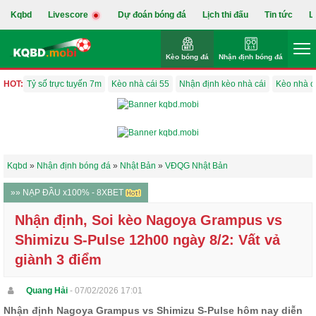
Kqbd
Livescore
Dự đoán bóng đá
Lịch thi đấu
Tin tức
L
Kèo bóng đá
Nhận định bóng đá
HOT:
Tỷ số trực tuyến 7m
Kèo nhà cái 55
Nhận định kèo nhà cái
Kèo nhà c
Kqbd
»
Nhận định bóng đá
»
Nhật Bản
»
VĐQG Nhật Bản
»» NẠP ĐẦU x100% - 8XBET
Nhận định, Soi kèo Nagoya Grampus vs
Shimizu S-Pulse 12h00 ngày 8/2: Vất vả
giành 3 điểm
Quang Hải
- 07/02/2026 17:01
Nhận định Nagoya Grampus vs Shimizu S-Pulse hôm nay diễn