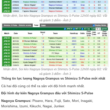
Nhận định, Soi kèo Nagoya Grampus vs Shimizu S-Pulse 12h00 ngày 8/2: Vất
vả giành 3 điểm - Ảnh 2
Nhận định, Soi kèo Nagoya Grampus vs Shimizu S-Pulse 12h00 ngày 8/2: Vất
vả giành 3 điểm - Ảnh 3
Thông tin lực lượng Nagoya Grampus vs Shimizu S-Pulse mới nhất
Cả hai đội cùng có thể ra sân với đội hình mạnh nhất.
Đội hình dự kiến Nagoya Grampus đấu với Shimizu S-Pulse
Nagoya Grampus:
Pisano, Hara, Fujii, Sato, Mori, Inagaki,
Morishima, Izumi, Kikuchi, Nagai, Junker.