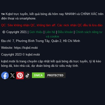
Kqbd trực tuyến, kết quả bóng đá hôm nay NHANH và CHÍNH XÁC trên
điện thoại và smartphone.
QC: Site không nhận QC, không làm aff. Các nick nhận QC đều là lừa đảo
Copyright 2021 |
Giới thiệu
|
Liên hệ
|
Điều khoản
|
Chính sách riêng tư
và cookie
Địa chỉ: 7, Phường Bình Trưng Tây, Quận 2, Hồ Chí Minh
Website: https://kqbd.mobi
Copyright 2023 © kqbd.mobi
kqbd.mobi là trang chuyên cập nhật kết quả bóng đá trực tuyến, tỷ lệ kèo
bóng đá, kèo nhà cái, dự đoán bóng đá từ siêu máy tính.