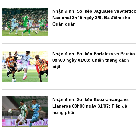
Nhận định, Soi kèo Jaguares vs Atletico
Nacional 3h45 ngày 3/8: Ba điểm cho
Quán quân
Nhận định, Soi kèo Fortaleza vs Pereira
08h00 ngày 01/08: Chiến thắng cách
biệt
Nhận định, Soi kèo Bucaramanga vs
Llaneros 08h00 ngày 31/07: Tiếp đà
hưng phấn