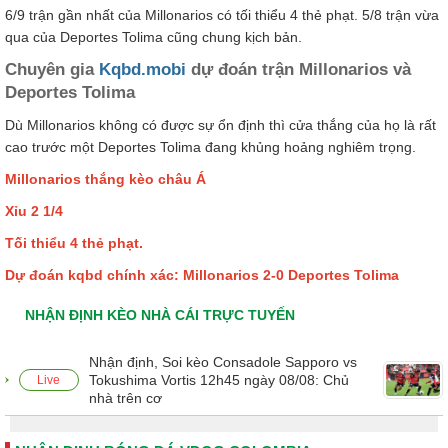
6/9 trận gần nhất của Millonarios có tối thiểu 4 thẻ phạt. 5/8 trận vừa
qua của Deportes Tolima cũng chung kịch bản.
Chuyên gia
Kqbd.mobi
dự đoán trận Millonarios và
Deportes Tolima
Dù Millonarios không có được sự ổn định thì cửa thắng của họ là rất
cao trước một Deportes Tolima đang khủng hoảng nghiêm trọng.
Millonarios thắng kèo châu Á
Xỉu 2 1/4
Tối thiểu 4 thẻ phạt.
Dự đoán kqbd chính xác: Millonarios 2-0 Deportes Tolima
NHẬN ĐỊNH KÈO NHÀ CÁI TRỰC TUYẾN
Nhận định, Soi kèo Consadole Sapporo vs
Tokushima Vortis 12h45 ngày 08/08: Chủ
Live
nhà trên cơ