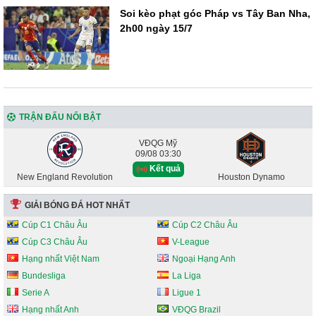
Soi kèo phạt góc Pháp vs Tây Ban Nha,
2h00 ngày 15/7
TRẬN ĐẤU NỔI BẬT
VĐQG Mỹ
09/08 03:30
Kết quả
New England Revolution
Houston Dynamo
GIẢI BÓNG ĐÁ HOT NHẤT
Cúp C1 Châu Âu
Cúp C2 Châu Âu
Cúp C3 Châu Âu
V-League
Hạng nhất Việt Nam
Ngoại Hạng Anh
Bundesliga
La Liga
Serie A
Ligue 1
Hạng nhất Anh
VĐQG Brazil