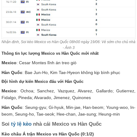
Nhận định, Soi kèo Mexico vs Hàn Quốc 08h00 ngày 19/06: Vé sớm cho chủ nhà
- Ảnh 3
Thông tin lực lượng Mexico vs Hàn Quốc mới nhất
Mexico
: Cesar Montes lĩnh án treo giò
Hàn Quốc
: Bae Jun-Ho, Kim Tae-Hyeon không kịp bình phục
Đội hình dự kiến Mexico đấu với Hàn Quốc
Mexico
: Ochoa; Sanchez, Vazquez, Alvarez, Gallardo; Gutierrez,
Fidalgo, Pineda; Alvarado, Jimenez, Quinones
Hàn Quốc
: Seung-gyu; Gi-hyuk, Min-jae, Han-beom; Young-woo, In-
beom, Seung-ho, Tae-seok; Hee-chan, Jae-sung; Heung-min
Soi
tỷ lệ kèo
nhà cái Mexico vs Hàn Quốc
Kèo châu Á trận Mexico vs Hàn Quốc (0:1/2)