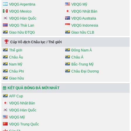
VĐQG Argentina
VĐQG Mỹ
VĐQG Mexico
VĐQG Nhật Bản
VĐQG Hàn Quốc
VĐQG Australia
VĐQG Thái Lan
VĐQG Indonesia
Giao hữu ĐTQG
Giao hữu CLB
Cúp Vô địch Châu lục / Thế giới
Thế giới
Đông Nam Á
Châu Âu
Châu Á
Nam Mỹ
Bắc-Trung Mỹ
Châu Phi
Châu Đại Dương
Giao hữu
KẾT QUẢ BÓNG ĐÁ MỚI NHẤT
AFF Cup
VĐQG Nhật Bản
VĐQG Hàn Quốc
VĐQG Mỹ
VĐQG Trung Quốc