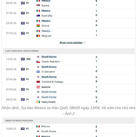
Nhận định, Soi kèo Mexico vs Hàn Quốc 08h00 ngày 19/06: Vé sớm cho chủ nhà
- Ảnh 2