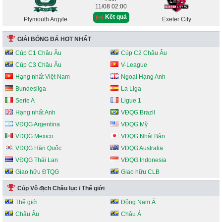
11/08 02:00
Kết quả
Plymouth Argyle
Exeter City
GIẢI BÓNG ĐÁ HOT NHẤT
Cúp C1 Châu Âu
Cúp C2 Châu Âu
Cúp C3 Châu Âu
V-League
Hạng nhất Việt Nam
Ngoại Hạng Anh
Bundesliga
La Liga
Serie A
Ligue 1
Hạng nhất Anh
VĐQG Brazil
VĐQG Argentina
VĐQG Mỹ
VĐQG Mexico
VĐQG Nhật Bản
VĐQG Hàn Quốc
VĐQG Australia
VĐQG Thái Lan
VĐQG Indonesia
Giao hữu ĐTQG
Giao hữu CLB
Cúp Vô địch Châu lục / Thế giới
Thế giới
Đông Nam Á
Châu Âu
Châu Á