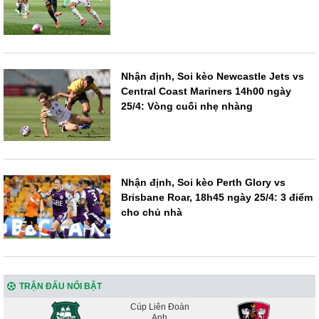
Nhận định, Soi kèo Newcastle Jets vs
Central Coast Mariners 14h00 ngày
25/4: Vòng cuối nhẹ nhàng
Nhận định, Soi kèo Perth Glory vs
Brisbane Roar, 18h45 ngày 25/4: 3 điểm
cho chủ nhà
TRẬN ĐẤU NỔI BẬT
Cúp Liên Đoàn
Anh