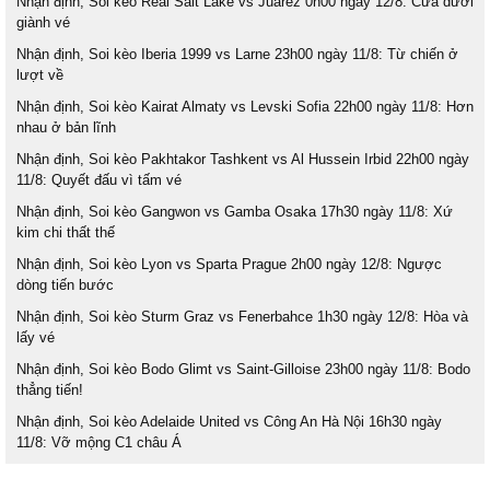
Nhận định, Soi kèo Real Salt Lake vs Juarez 0h00 ngày 12/8: Cửa dưới
giành vé
Nhận định, Soi kèo Iberia 1999 vs Larne 23h00 ngày 11/8: Từ chiến ở
lượt về
Nhận định, Soi kèo Kairat Almaty vs Levski Sofia 22h00 ngày 11/8: Hơn
nhau ở bản lĩnh
Nhận định, Soi kèo Pakhtakor Tashkent vs Al Hussein Irbid 22h00 ngày
11/8: Quyết đấu vì tấm vé
Nhận định, Soi kèo Gangwon vs Gamba Osaka 17h30 ngày 11/8: Xứ
kim chi thất thế
Nhận định, Soi kèo Lyon vs Sparta Prague 2h00 ngày 12/8: Ngược
dòng tiến bước
Nhận định, Soi kèo Sturm Graz vs Fenerbahce 1h30 ngày 12/8: Hòa và
lấy vé
Nhận định, Soi kèo Bodo Glimt vs Saint-Gilloise 23h00 ngày 11/8: Bodo
thẳng tiến!
Nhận định, Soi kèo Adelaide United vs Công An Hà Nội 16h30 ngày
11/8: Vỡ mộng C1 châu Á