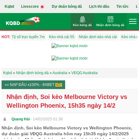
Kqbd
Livescore
Dự đoán bóng đá
Lịch thi đấu
Tin tức
L
Kèo bóng đá
Nhận định bóng đá
HOT:
Tỷ số trực tuyến 7m
Kèo nhà cái 55
Nhận định kèo nhà cái
Kèo nhà c
Kqbd
»
Nhận định bóng đá
»
Australia
»
VĐQG Australia
»» NẠP ĐẦU x100% - 8XBET
Nhận định, Soi kèo Melbourne Victory vs
Wellington Phoenix, 15h35 ngày 14/2
Quang Hải
- 14/02/2025 01:38
Nhận định, Soi kèo Melbourne Victory vs Wellington Phoenix,
dự đoán giải VĐQG Australia hôm nay 15h35 ngày 14/2/2025