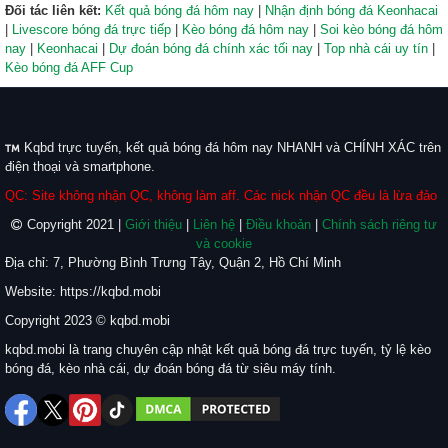
Đối tác liên kết:
Kết quả bóng đá hôm nay
|
Nhận định bóng đá Keonhacai
|
Livescore bóng đá trực tiếp
|
Kèo bóng đá hôm nay
|
Soi kèo bóng đá hôm
nay
|
Keonhacai
|
Dự đoán bóng đá chính xác tối nay
|
Top nhà cái uy tín
|
Kèo bóng đá AFF Cup
Kqbd trực tuyến, kết quả bóng đá hôm nay NHANH và CHÍNH XÁC trên
điện thoại và smartphone.
QC: Site không nhận QC, không làm aff. Các nick nhận QC đều là lừa đảo
Copyright 2021 |
Giới thiệu
|
Liên hệ
|
Điều khoản
|
Chính sách riêng tư
và cookie
Địa chỉ: 7, Phường Bình Trưng Tây, Quận 2, Hồ Chí Minh
Website: https://kqbd.mobi
Copyright 2023 © kqbd.mobi
kqbd.mobi là trang chuyên cập nhật kết quả bóng đá trực tuyến, tỷ lệ kèo
bóng đá, kèo nhà cái, dự đoán bóng đá từ siêu máy tính.