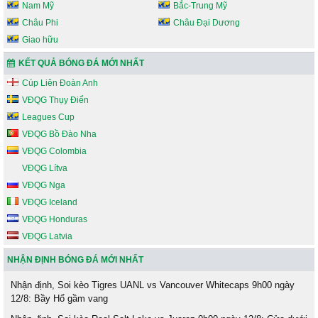
Nam Mỹ
Bắc-Trung Mỹ
Châu Phi
Châu Đại Dương
Giao hữu
KẾT QUẢ BÓNG ĐÁ MỚI NHẤT
Cúp Liên Đoàn Anh
VĐQG Thụy Điển
Leagues Cup
VĐQG Bồ Đào Nha
VĐQG Colombia
VĐQG Lítva
VĐQG Nga
VĐQG Iceland
VĐQG Honduras
VĐQG Latvia
NHẬN ĐỊNH BÓNG ĐÁ MỚI NHẤT
Nhận định, Soi kèo Tigres UANL vs Vancouver Whitecaps 9h00 ngày
12/8: Bầy Hổ gầm vang