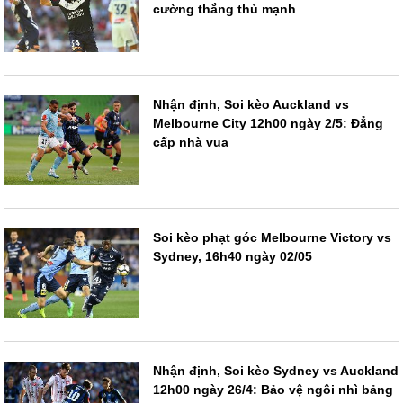
cường thắng thủ mạnh
Nhận định, Soi kèo Auckland vs
Melbourne City 12h00 ngày 2/5: Đẳng
cấp nhà vua
Soi kèo phạt góc Melbourne Victory vs
Sydney, 16h40 ngày 02/05
Nhận định, Soi kèo Sydney vs Auckland
12h00 ngày 26/4: Bảo vệ ngôi nhì bảng