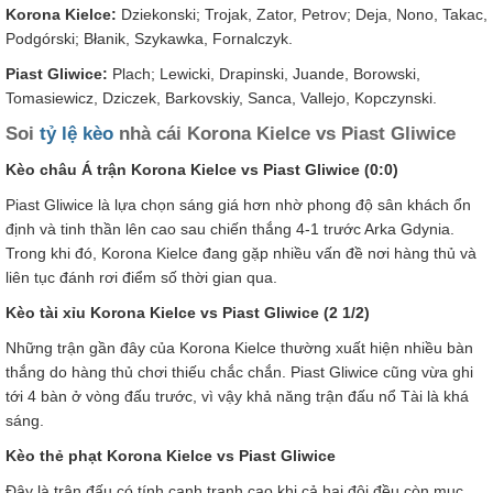
Korona Kielce:
Dziekonski; Trojak, Zator, Petrov; Deja, Nono, Takac,
Podgórski; Błanik, Szykawka, Fornalczyk.
Piast Gliwice:
Plach; Lewicki, Drapinski, Juande, Borowski,
Tomasiewicz, Dziczek, Barkovskiy, Sanca, Vallejo, Kopczynski.
Soi
tỷ lệ kèo
nhà cái Korona Kielce vs Piast Gliwice
Kèo châu Á trận Korona Kielce vs Piast Gliwice (0:0)
Piast Gliwice là lựa chọn sáng giá hơn nhờ phong độ sân khách ổn
định và tinh thần lên cao sau chiến thắng 4-1 trước Arka Gdynia.
Trong khi đó, Korona Kielce đang gặp nhiều vấn đề nơi hàng thủ và
liên tục đánh rơi điểm số thời gian qua.
Kèo tài xỉu Korona Kielce vs Piast Gliwice (2 1/2)
Những trận gần đây của Korona Kielce thường xuất hiện nhiều bàn
thắng do hàng thủ chơi thiếu chắc chắn. Piast Gliwice cũng vừa ghi
tới 4 bàn ở vòng đấu trước, vì vậy khả năng trận đấu nổ Tài là khá
sáng.
Kèo thẻ phạt Korona Kielce vs Piast Gliwice
Đây là trận đấu có tính cạnh tranh cao khi cả hai đội đều còn mục