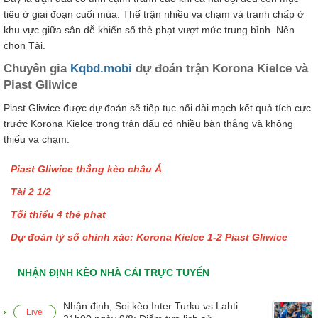
tiêu ở giai đoạn cuối mùa. Thế trận nhiều va chạm và tranh chấp ở
khu vực giữa sân dễ khiến số thẻ phạt vượt mức trung bình. Nên
chọn Tài.
Chuyên gia
Kqbd.mobi
dự đoán trận Korona Kielce và
Piast Gliwice
Piast Gliwice được dự đoán sẽ tiếp tục nối dài mạch kết quả tích cực
trước Korona Kielce trong trận đấu có nhiều bàn thắng và không
thiếu va chạm.
Piast Gliwice thắng kèo châu Á
Tài 2 1/2
Tối thiểu 4 thẻ phạt
Dự đoán tỷ số chính xác: Korona Kielce 1-2 Piast Gliwice
NHẬN ĐỊNH KÈO NHÀ CÁI TRỰC TUYẾN
Nhận định, Soi kèo Inter Turku vs Lahti
Live