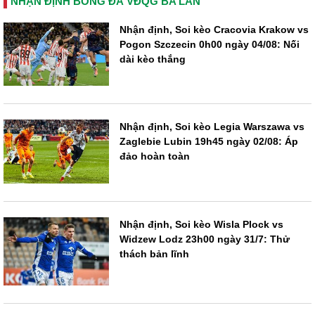
NHẬN ĐỊNH BÓNG ĐÁ VĐQG BA LAN
Nhận định, Soi kèo Cracovia Krakow vs
Pogon Szczecin 0h00 ngày 04/08: Nối
dài kèo thắng
Nhận định, Soi kèo Legia Warszawa vs
Zaglebie Lubin 19h45 ngày 02/08: Áp
đảo hoàn toàn
Nhận định, Soi kèo Wisla Plock vs
Widzew Lodz 23h00 ngày 31/7: Thử
thách bản lĩnh