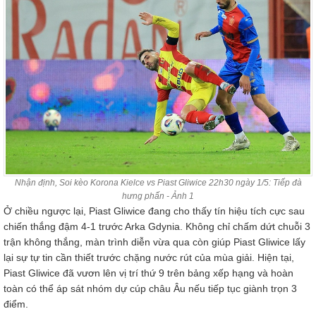
Nhận định, Soi kèo Korona Kielce vs Piast Gliwice 22h30 ngày 1/5: Tiếp đà
hưng phấn - Ảnh 1
Ở chiều ngược lại, Piast Gliwice đang cho thấy tín hiệu tích cực sau
chiến thắng đậm 4-1 trước Arka Gdynia. Không chỉ chấm dứt chuỗi 3
trận không thắng, màn trình diễn vừa qua còn giúp Piast Gliwice lấy
lại sự tự tin cần thiết trước chặng nước rút của mùa giải. Hiện tại,
Piast Gliwice đã vươn lên vị trí thứ 9 trên bảng xếp hạng và hoàn
toàn có thể áp sát nhóm dự cúp châu Âu nếu tiếp tục giành trọn 3
điểm.