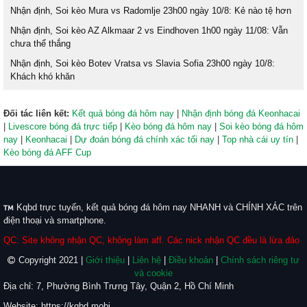
Nhận định, Soi kèo Mura vs Radomlje 23h00 ngày 10/8: Kẻ nào tệ hơn
Nhận định, Soi kèo AZ Alkmaar 2 vs Eindhoven 1h00 ngày 11/08: Vẫn
chưa thể thắng
Nhận định, Soi kèo Botev Vratsa vs Slavia Sofia 23h00 ngày 10/8:
Khách khó khăn
Đối tác liên kết:
Kết quả bóng đá hôm nay
|
Nhận định bóng đá Keonhacai
|
Livescore bóng đá trực tiếp
|
Kèo bóng đá hôm nay
|
Soi kèo bóng đá hôm
nay
|
Keonhacai
|
Dự đoán bóng đá chính xác tối nay
|
Top nhà cái uy tín
|
Kèo bóng đá AFF Cup
Kqbd trực tuyến, kết quả bóng đá hôm nay NHANH và CHÍNH XÁC trên
điện thoại và smartphone.
QC: Site không nhận QC, không làm aff. Các nick nhận QC đều là lừa đảo
Copyright 2021 |
Giới thiệu
|
Liên hệ
|
Điều khoản
|
Chính sách riêng tư
và cookie
Địa chỉ: 7, Phường Bình Trưng Tây, Quận 2, Hồ Chí Minh
Website: https://kqbd.mobi