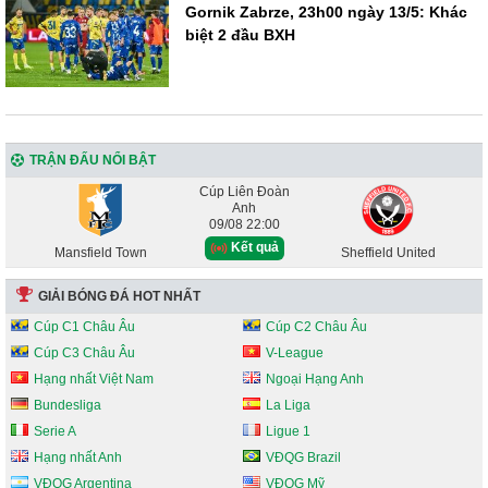
Gornik Zabrze, 23h00 ngày 13/5: Khác
biệt 2 đầu BXH
TRẬN ĐẤU NỔI BẬT
Cúp Liên Đoàn
Anh
09/08 22:00
Kết quả
Mansfield Town
Sheffield United
GIẢI BÓNG ĐÁ HOT NHẤT
Cúp C1 Châu Âu
Cúp C2 Châu Âu
Cúp C3 Châu Âu
V-League
Hạng nhất Việt Nam
Ngoại Hạng Anh
Bundesliga
La Liga
Serie A
Ligue 1
Hạng nhất Anh
VĐQG Brazil
VĐQG Argentina
VĐQG Mỹ