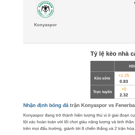
Konyaspor
Tỷ lệ kèo nhà c
HD
+
1.25
Kèo sớm
0.83
+
0
Trực tuyến
2.32
Nhận định bóng đá
trận Konyaspor vs Fenerb
Konyaspor đang trở thành hiện tượng thú vị ở giai đoạn cuố
lột xác hoàn toàn với lối chơi giàu năng lượng và tinh th
trên mọi đấu trường, giành tới 8 chiến thắng và 2 trận hòa