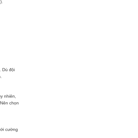
).
. Dù đội
.
y nhiên,
. Nên chọn
với cường