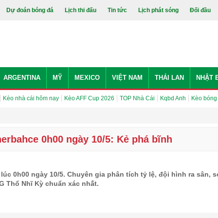
Dự đoán bóng đá
Lịch thi đấu
Tin tức
Lịch phát sóng
Đối đầu
ARGENTINA
MỸ
MEXICO
VIỆT NAM
THÁI LAN
NHẬT 
Kèo nhà cái hôm nay
Kèo AFF Cup 2026
TOP Nhà Cái
Kqbd Anh
Kèo bóng
erbahce 0h00 ngày 10/5: Kẻ phá bĩnh
c 0h00 ngày 10/5. Chuyên gia phân tích tỷ lệ, đội hình ra sân, s
 Thổ Nhĩ Kỳ chuẩn xác nhất.