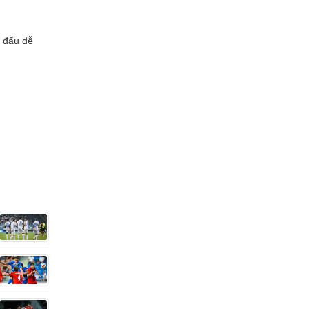
n đấu dễ