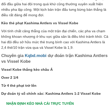
đối đầu giữa hai đội trong quá khứ cũng thường xuyên xuất hiện
nhiều pha lập công. Một kịch bản trận đấu tưng bừng bàn thắng là
điều rất đáng để mong đợi.
Kèo thẻ phạt Kashima Antlers vs Vissel Kobe
Với tính chất căng thẳng của một trận đại chiến, các pha va chạm
không khoan nhượng ở khu vực giữa sân là điều khó tránh khỏi. Cả
hai đội đều sở hữu mức thẻ trung bình cao với Kashima Antlers là
2,4 thẻ/10 trận vừa qua và Vissel Kobe là 1,9.
Chuyên gia
Kqbd.mobi
dự đoán trận Kashima Antlers
vs Vissel Kobe
Vissel Kobe thắng kèo châu Á
Over 2 1/4
Từ 4 thẻ phạt trở lên
Dự đoán tỷ số chính xác: Kashima Antlers 1-2 Vissel Kobe
NHẬN ĐỊNH KÈO NHÀ CÁI TRỰC TUYẾN