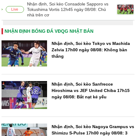
Nhận định, Soi kèo Consadole Sapporo vs
Tokushima Vortis 12h45 ngày 08/08: Chủ
Live
nhà trên cơ
NHẬN ĐỊNH BÓNG ĐÁ VĐQG NHẬT BẢN
Nhận định, Soi kèo Tokyo vs Machida
Zelvia 17h00 ngày 08/08: Không bàn
thắng
Nhận định, Soi kèo Sanfrecce
Hiroshima vs JEF United Chiba 17h15
ngày 08/08: Bắt nạt kẻ yếu
Nhận định, Soi kèo Nagoya Grampus vs
Shimizu S-Pulse 17h00 ngày 08/08: 3