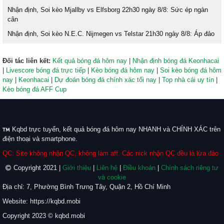
Nhận định, Soi kèo Mjallby vs Elfsborg 22h30 ngày 8/8: Sức ép ngàn
cân
Nhận định, Soi kèo N.E.C. Nijmegen vs Telstar 21h30 ngày 8/8: Áp đảo
Đối tác liên kết:
Kết quả bóng đá hôm nay
|
Nhận định bóng đá Keonhacai
|
Livescore bóng đá trực tiếp
|
Kèo bóng đá hôm nay
|
Soi kèo bóng đá hôm
nay
|
Keonhacai
|
Dự đoán bóng đá chính xác tối nay
|
Top nhà cái uy tín
|
Kèo bóng đá AFF Cup
Kqbd trực tuyến, kết quả bóng đá hôm nay NHANH và CHÍNH XÁC trên
điện thoại và smartphone.
QC: Site không nhận QC, không làm aff. Các nick nhận QC đều là lừa đảo
Copyright 2021 |
Giới thiệu
|
Liên hệ
|
Điều khoản
|
Chính sách riêng tư
và cookie
Địa chỉ: 7, Phường Bình Trưng Tây, Quận 2, Hồ Chí Minh
Website: https://kqbd.mobi
Copyright 2023 © kqbd.mobi