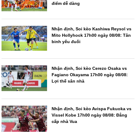
điểm dễ dàng
Nhận định, Soi kèo Kashiwa Reysol vs
Mito Hollyhock 17h00 ngày 08/08: Tân
binh yếu đuối
Nhận định, Soi kèo Cerezo Osaka vs
Fagiano Okayama 17h00 ngày 08/08:
Lợi thế sân nhà
Nhận định, Soi kèo Avispa Fukuoka vs
Vissel Kobe 17h00 ngày 08/08: Đẳng
cấp nhà Vua