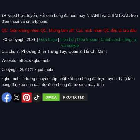
Kqbd trực tuyến, kết quả bóng đá hôm nay NHANH và CHÍNH XÁC trên
điện thoại và smartphone.
QC: Site không nhận QC, không làm aff. Các nick nhận QC đều là lừa đảo
Copyright 2021 |
Giới thiệu
|
Liên hệ
|
Điều khoản
|
Chính sách riêng tư
và cookie
Địa chỉ: 7, Phường Bình Trưng Tây, Quận 2, Hồ Chí Minh
Website: https://kqbd.mobi
Copyright 2023 © kqbd.mobi
kqbd.mobi là trang chuyên cập nhật kết quả bóng đá trực tuyến, tỷ lệ kèo
bóng đá, kèo nhà cái, dự đoán bóng đá từ siêu máy tính.