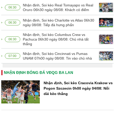
Nhận định, Soi kèo Real Tomayapo vs Real
06:30
Oruro 06h30 ngày 08/08: Khách có điểm
Nhận định, Soi kèo Charlotte vs Atlas 06h30
06:30
ngày 08/08: Tiếp đà hưng phấn
Nhận định, Soi kèo Columbus Crew vs
Pachuca 06h30 ngày 08/08: Chủ nhà tất
06:30
thắng
Nhận định, Soi kèo Cincinnati vs Pumas
07:00
UNAM 07h00 ngày 08/08: Tin vào chủ nhà
NHẬN ĐỊNH BÓNG ĐÁ VĐQG BA LAN
Nhận định, Soi kèo Cracovia Krakow vs
Pogon Szczecin 0h00 ngày 04/08: Nối
dài kèo thắng