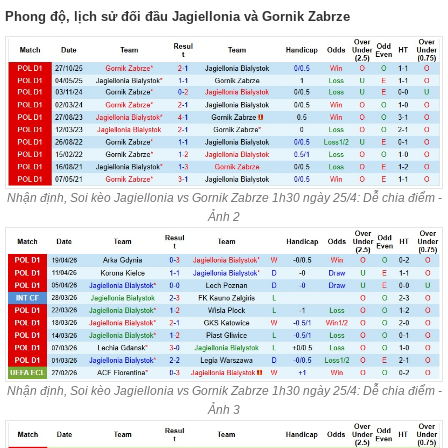
Phong độ, lịch sử đối đầu Jagiellonia và Gornik Zabrze
Nhận định, Soi kèo Jagiellonia vs Gornik Zabrze 1h30 ngày 25/4: Dễ chia điểm -
Ảnh 2
Nhận định, Soi kèo Jagiellonia vs Gornik Zabrze 1h30 ngày 25/4: Dễ chia điểm -
Ảnh 3