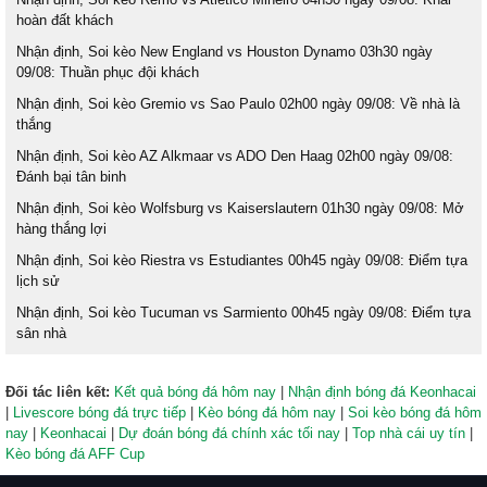
hoàn đất khách
Nhận định, Soi kèo New England vs Houston Dynamo 03h30 ngày
09/08: Thuần phục đội khách
Nhận định, Soi kèo Gremio vs Sao Paulo 02h00 ngày 09/08: Về nhà là
thắng
Nhận định, Soi kèo AZ Alkmaar vs ADO Den Haag 02h00 ngày 09/08:
Đánh bại tân binh
Nhận định, Soi kèo Wolfsburg vs Kaiserslautern 01h30 ngày 09/08: Mở
hàng thắng lợi
Nhận định, Soi kèo Riestra vs Estudiantes 00h45 ngày 09/08: Điểm tựa
lịch sử
Nhận định, Soi kèo Tucuman vs Sarmiento 00h45 ngày 09/08: Điểm tựa
sân nhà
Đối tác liên kết:
Kết quả bóng đá hôm nay
|
Nhận định bóng đá Keonhacai
|
Livescore bóng đá trực tiếp
|
Kèo bóng đá hôm nay
|
Soi kèo bóng đá hôm
nay
|
Keonhacai
|
Dự đoán bóng đá chính xác tối nay
|
Top nhà cái uy tín
|
Kèo bóng đá AFF Cup