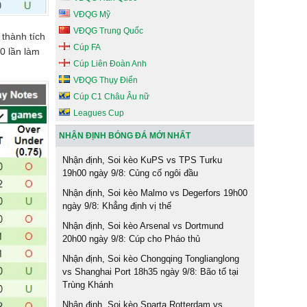
VĐQG Mỹ
VĐQG Trung Quốc
thành tích
Cúp FA
0 lần làm
Cúp Liên Đoàn Anh
VĐQG Thụy Điển
Cúp C1 Châu Âu nữ
Leagues Cup
NHẬN ĐỊNH BÓNG ĐÁ MỚI NHẤT
Nhận định, Soi kèo KuPS vs TPS Turku
19h00 ngày 9/8: Củng cố ngôi đầu
Nhận định, Soi kèo Malmo vs Degerfors 19h00
ngày 9/8: Khẳng định vị thế
Nhận định, Soi kèo Arsenal vs Dortmund
20h00 ngày 9/8: Cúp cho Pháo thủ
Nhận định, Soi kèo Chongqing Tonglianglong
vs Shanghai Port 18h35 ngày 9/8: Bão tố tại
Trùng Khánh
Nhận định, Soi kèo Sparta Rotterdam vs