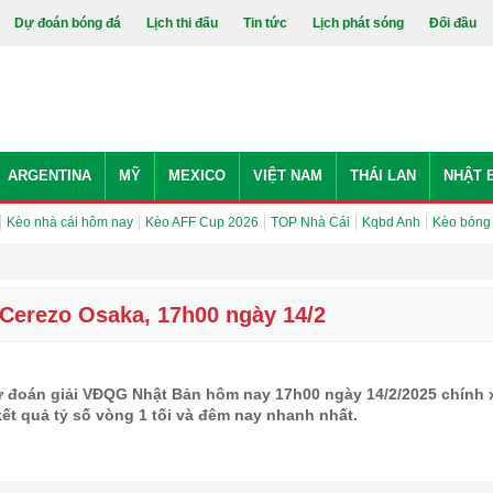
Dự đoán bóng đá
Lịch thi đấu
Tin tức
Lịch phát sóng
Đối đầu
ARGENTINA
MỸ
MEXICO
VIỆT NAM
THÁI LAN
NHẬT 
Kèo nhà cái hôm nay
Kèo AFF Cup 2026
TOP Nhà Cái
Kqbd Anh
Kèo bóng
Cerezo Osaka, 17h00 ngày 14/2
ự đoán giải VĐQG Nhật Bản hôm nay 17h00 ngày 14/2/2025 chính 
kết quả tỷ số vòng 1 tối và đêm nay nhanh nhất.