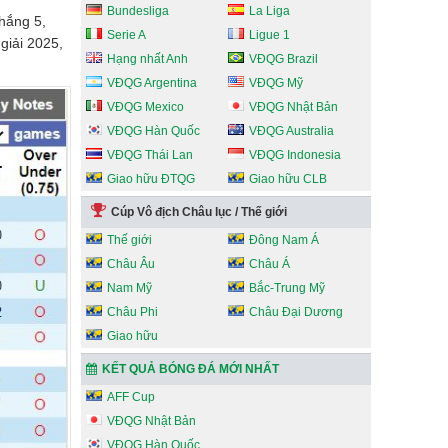
Bundesliga
La Liga
hắng 5,
Serie A
Ligue 1
giải 2025,
Hạng nhất Anh
VĐQG Brazil
VĐQG Argentina
VĐQG Mỹ
VĐQG Mexico
VĐQG Nhật Bản
VĐQG Hàn Quốc
VĐQG Australia
VĐQG Thái Lan
VĐQG Indonesia
Giao hữu ĐTQG
Giao hữu CLB
Cúp Vô địch Châu lục / Thế giới
Thế giới
Đông Nam Á
Châu Âu
Châu Á
Nam Mỹ
Bắc-Trung Mỹ
Châu Phi
Châu Đại Dương
Giao hữu
KẾT QUẢ BÓNG ĐÁ MỚI NHẤT
AFF Cup
VĐQG Nhật Bản
VĐQG Hàn Quốc