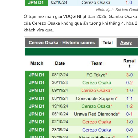
Nhận định, Soi kèo Gamb
Ở trận mở màn giải VĐQG Nhật Bản 2025, Gamba Osaka sẽ 
của Cerezo Osaka không quá ấn tượng khi thắng 4, hòa 2 và
khách vừa qua.