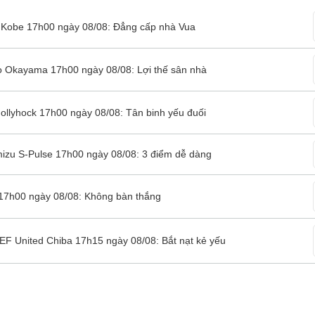
l Kobe 17h00 ngày 08/08: Đẳng cấp nhà Vua
o Okayama 17h00 ngày 08/08: Lợi thế sân nhà
Hollyhock 17h00 ngày 08/08: Tân binh yếu đuối
izu S-Pulse 17h00 ngày 08/08: 3 điểm dễ dàng
 17h00 ngày 08/08: Không bàn thắng
JEF United Chiba 17h15 ngày 08/08: Bắt nạt kẻ yếu