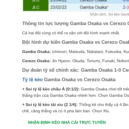
Nhận định, Soi kèo Gamb
Thông tin lực lượng Gamba Osaka vs Cerezo 
Cả hai đội cùng có thể ra sân với đội hình mạnh nhất.
Đội hình dự kiến Gamba Osaka vs Cerezo Osa
Gamba Osaka:
Ichimori; Matsuda, Nakatani, Fukuoka, Ku
Cerezo Osaka:
Jin Hyeon; Okuda, Toriumi, Funaki, Nobor
Dự đoán tỷ số chính xác: Gamba Osaka 1-0 C
Tỷ lệ kèo
Gamba Osaka vs Cerezo Osaka
+ Soi tỷ lệ kèo châu Á (0:1/2):
Gamba Osaka chơi tốt trê
thắng trận của Gamba Osaka nhỉnh hơn. Chọn Gamba Os
+ Soi tỷ lệ kèo tài xỉu (2 1/4):
Thống kê cho thấy cả 4 lần
chẽ, căng thẳng và có ít pha làm bàn. Chọn Xỉu.
NHẬN ĐỊNH KÈO NHÀ CÁI TRỰC TUYẾN