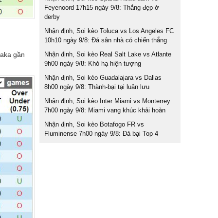
Feyenoord 17h15 ngày 9/8: Thắng đẹp ở
derby
Nhận định, Soi kèo Toluca vs Los Angeles FC
10h10 ngày 9/8: Đá sân nhà có chiến thắng
Nhận định, Soi kèo Real Salt Lake vs Atlante
saka gần
9h00 ngày 9/8: Khó hạ hiện tượng
Nhận định, Soi kèo Guadalajara vs Dallas
8h00 ngày 9/8: Thành-bại tại luân lưu
Nhận định, Soi kèo Inter Miami vs Monterrey
7h00 ngày 9/8: Miami vang khúc khải hoàn
Nhận định, Soi kèo Botafogo FR vs
Fluminense 7h00 ngày 9/8: Đả bại Top 4