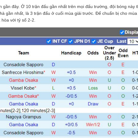
 gần đây. Ở 10 trận đấu gần nhất trên mọi đấu trường, đội bóng này t
à gần nhất, là 3 trận đấu ở cuối mùa giải trước. Để chuẩn bị cho mùa 
hòa với tỷ số 2-2.