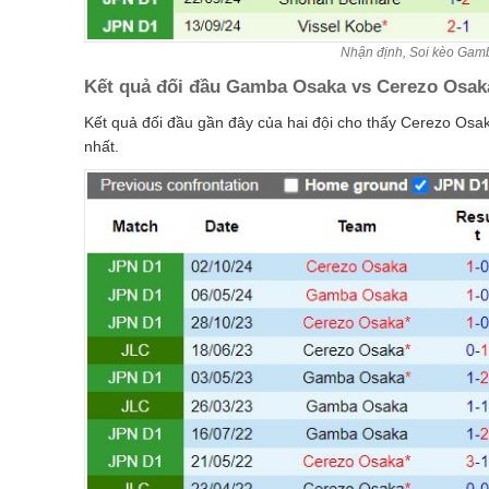
Nhận định, Soi kèo Gamb
Kết quả đối đầu Gamba Osaka vs Cerezo Osak
Kết quả đối đầu gần đây của hai đội cho thấy Cerezo Osak
nhất.