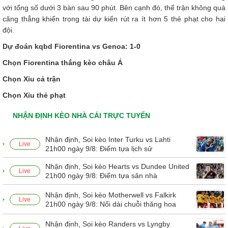
với tổng số dưới 3 bàn sau 90 phút. Bên cạnh đó, thế trận không quá
căng thẳng khiến trọng tài dự kiến rút ra ít hơn 5 thẻ phạt cho hai
đội.
Dự đoán kqbd Fiorentina vs Genoa: 1-0
Chọn Fiorentina thắng kèo châu Á
Chọn Xỉu cả trận
Chọn Xỉu thẻ phạt
NHẬN ĐỊNH KÈO NHÀ CÁI TRỰC TUYẾN
Nhận định, Soi kèo Inter Turku vs Lahti
Live
21h00 ngày 9/8: Điểm tựa lịch sử
Nhận định, Soi kèo Hearts vs Dundee United
Live
21h00 ngày 9/8: Điểm tựa sân nhà
Nhận định, Soi kèo Motherwell vs Falkirk
Live
21h00 ngày 9/8: Nối dài chuỗi thăng hoa
Nhận định, Soi kèo Randers vs Lyngby