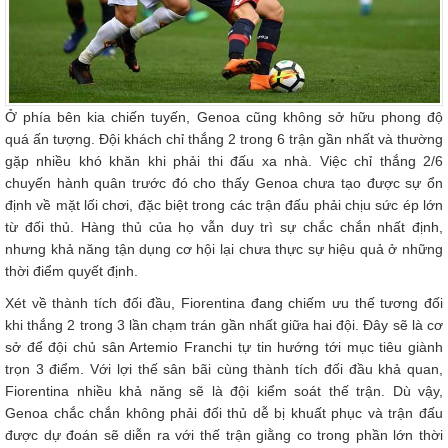
Ở phía bên kia chiến tuyến, Genoa cũng không sở hữu phong độ
quá ấn tượng. Đội khách chỉ thắng 2 trong 6 trận gần nhất và thường
gặp nhiều khó khăn khi phải thi đấu xa nhà. Việc chỉ thắng 2/6
chuyến hành quân trước đó cho thấy Genoa chưa tạo được sự ổn
định về mặt lối chơi, đặc biệt trong các trận đấu phải chịu sức ép lớn
từ đối thủ. Hàng thủ của họ vẫn duy trì sự chắc chắn nhất định,
nhưng khả năng tận dụng cơ hội lại chưa thực sự hiệu quả ở những
thời điểm quyết định.
Xét về thành tích đối đầu, Fiorentina đang chiếm ưu thế tương đối
khi thắng 2 trong 3 lần chạm trán gần nhất giữa hai đội. Đây sẽ là cơ
sở để đội chủ sân Artemio Franchi tự tin hướng tới mục tiêu giành
trọn 3 điểm. Với lợi thế sân bãi cùng thành tích đối đầu khả quan,
Fiorentina nhiều khả năng sẽ là đội kiểm soát thế trận. Dù vậy,
Genoa chắc chắn không phải đối thủ dễ bị khuất phục và trận đấu
được dự đoán sẽ diễn ra với thế trận giằng co trong phần lớn thời