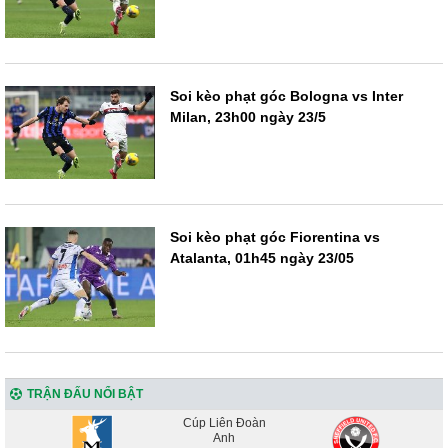
Soi kèo phạt góc Bologna vs Inter
Milan, 23h00 ngày 23/5
Soi kèo phạt góc Fiorentina vs
Atalanta, 01h45 ngày 23/05
TRẬN ĐẤU NỔI BẬT
Cúp Liên Đoàn
Anh