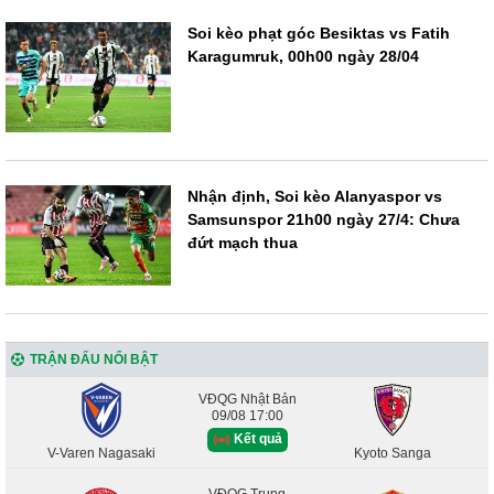
Soi kèo phạt góc Besiktas vs Fatih
Karagumruk, 00h00 ngày 28/04
Nhận định, Soi kèo Alanyaspor vs
Samsunspor 21h00 ngày 27/4: Chưa
đứt mạch thua
TRẬN ĐẤU NỔI BẬT
VĐQG Nhật Bản
09/08 17:00
Kết quả
V-Varen Nagasaki
Kyoto Sanga
VĐQG Trung