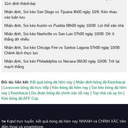
11m định thành-bại
Nhận định, Soi kèo San Diego vs Tijuana 9h00 ngày 10/8: Kéo nhau
vào luân lưu
Nhận định, Soi kèo Austin vs Puebla 08h00 ngày 10/08: Lợi thế sân nhà
Nhận định, Soi kèo Nashville vs San Luis 07h00 ngày 10/08: Dở ít
thắng dở nhiều
Nhận định, Soi kèo Chicago Fire vs Santos Laguna 07h00 ngày 10/08:
Chênh lệch thực lực
Nhận định, Soi kèo Philadelphia vs Necaxa 06h30 ngày 10/08: Trở lại
mạch thắng
Đối tác liên kết:
Kết quả bóng đá hôm nay
|
Nhận định bóng đá Keonhacai
|
Livescore bóng đá trực tiếp
|
Kèo bóng đá hôm nay
|
Soi kèo bóng đá hôm
nay
|
Keonhacai
|
Dự đoán bóng đá chính xác tối nay
|
Top nhà cái uy tín
|
Kèo bóng đá AFF Cup
Kqbd trực tuyến, kết quả bóng đá hôm nay NHANH và CHÍNH XÁC trên
điện thoại và smartphone.