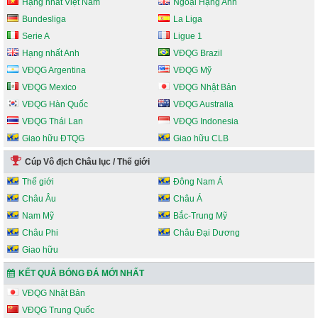
Hạng nhất Việt Nam
Ngoại Hạng Anh
Bundesliga
La Liga
Serie A
Ligue 1
Hạng nhất Anh
VĐQG Brazil
VĐQG Argentina
VĐQG Mỹ
VĐQG Mexico
VĐQG Nhật Bản
VĐQG Hàn Quốc
VĐQG Australia
VĐQG Thái Lan
VĐQG Indonesia
Giao hữu ĐTQG
Giao hữu CLB
Cúp Vô địch Châu lục / Thế giới
Thế giới
Đông Nam Á
Châu Âu
Châu Á
Nam Mỹ
Bắc-Trung Mỹ
Châu Phi
Châu Đại Dương
Giao hữu
KẾT QUẢ BÓNG ĐÁ MỚI NHẤT
VĐQG Nhật Bản
VĐQG Trung Quốc