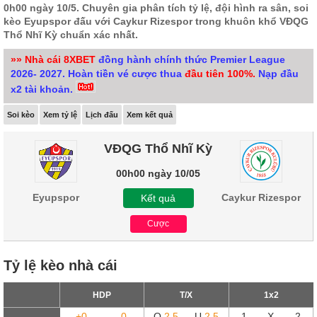
0h00 ngày 10/5. Chuyên gia phân tích tỷ lệ, đội hình ra sân, soi
kèo Eyupspor đấu với Caykur Rizespor trong khuôn khổ VĐQG
Thổ Nhĩ Kỳ chuẩn xác nhất.
»» Nhà cái 8XBET
đồng hành chính thức Premier League
2026- 2027. Hoàn tiền vé cược thua
đầu tiên 100%.
Nạp đầu
x2 tài khoản.
Soi kèo
Xem tỷ lệ
Lịch đấu
Xem kết quả
VĐQG Thổ Nhĩ Kỳ
00h00 ngày 10/05
Eyupspor
Caykur Rizespor
Kết quả
Cược
Tỷ lệ kèo nhà cái
HDP
T/X
1x2
+
0
-
0
O
2.5
U
2.5
1
X
2