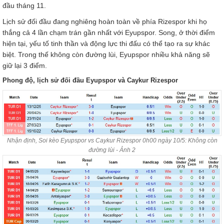
đầu tháng 11.
Lịch sử đối đầu đang nghiêng hoàn toàn về phía Rizespor khi họ
thắng cả 4 lần chạm trán gần nhất với Eyupspor. Song, ở thời điểm
hiện tại, yếu tố tinh thần và động lực thi đấu có thể tạo ra sự khác
biệt. Trong thế không còn đường lùi, Eyupspor nhiều khả năng sẽ
giữ lại 3 điểm.
Phong độ, lịch sử đối đầu Eyupspor và Caykur Rizespor
Nhận định, Soi kèo Eyupspor vs Caykur Rizespor 0h00 ngày 10/5: Không còn
đường lùi - Ảnh 2