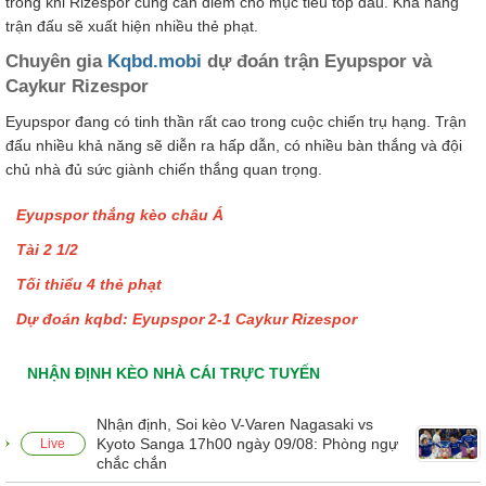
trong khi Rizespor cũng cần điểm cho mục tiêu top đầu. Khả năng
trận đấu sẽ xuất hiện nhiều thẻ phạt.
Chuyên gia
Kqbd.mobi
dự đoán trận Eyupspor và
Caykur Rizespor
Eyupspor đang có tinh thần rất cao trong cuộc chiến trụ hạng. Trận
đấu nhiều khả năng sẽ diễn ra hấp dẫn, có nhiều bàn thắng và đội
chủ nhà đủ sức giành chiến thắng quan trọng.
Eyupspor thắng kèo châu Á
Tài 2 1/2
Tối thiểu 4 thẻ phạt
Dự đoán kqbd: Eyupspor 2-1 Caykur Rizespor
NHẬN ĐỊNH KÈO NHÀ CÁI TRỰC TUYẾN
Nhận định, Soi kèo V-Varen Nagasaki vs
Kyoto Sanga 17h00 ngày 09/08: Phòng ngự
Live
chắc chắn