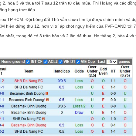
 2, hòa 3 và thua tới 7 sau 12 trận từ đầu mùa. Phi Hoàng và các đồng
ng hạng trực tiếp.
ex TP.HCM. Đội bóng đất Thủ vẫn chưa tìm lại được chính mình và d
CM hiện đứng thứ 12, hơn vị trí áp chót nguy hiểm của PVF-CAND tới 7
 nhất, trong đó có 3 trận hòa và 2 lần để thua. Họ thắng 2, hòa 4 và 