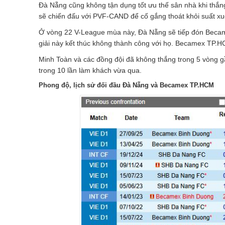
Đà Nẵng cũng không tận dụng tốt ưu thế sân nhà khi thắng
sẽ chiến đấu với PVF-CAND để cố gắng thoát khỏi suất xuố
Ở vòng 22 V-League mùa này, Đà Nẵng sẽ tiếp đón Becam
giải này kết thúc không thành công với họ. Becamex TP.H
Minh Toàn và các đồng đội đã không thắng trong 5 vòng gần
trong 10 lần làm khách vừa qua.
Phong độ, lịch sử đối đầu Đà Nẵng và Becamex TP.HCM