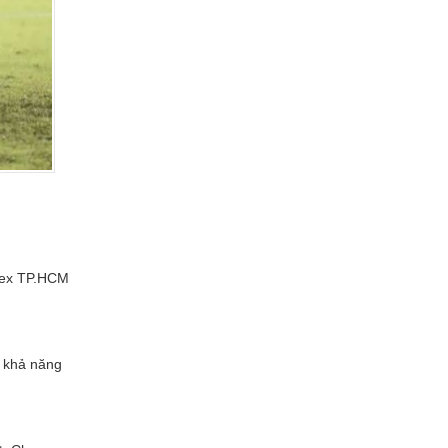
amex TP.HCM
, khả năng