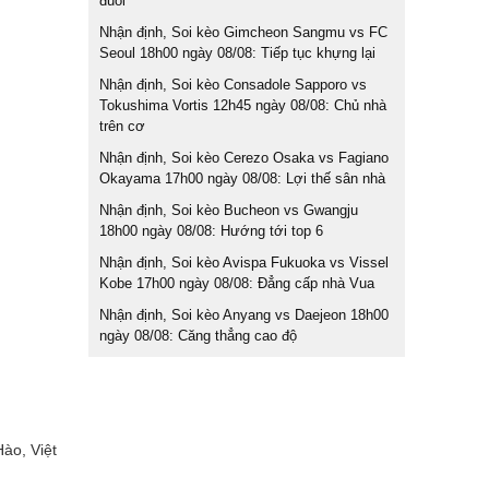
đuối
Nhận định, Soi kèo Gimcheon Sangmu vs FC
Seoul 18h00 ngày 08/08: Tiếp tục khựng lại
Nhận định, Soi kèo Consadole Sapporo vs
Tokushima Vortis 12h45 ngày 08/08: Chủ nhà
trên cơ
Nhận định, Soi kèo Cerezo Osaka vs Fagiano
Okayama 17h00 ngày 08/08: Lợi thế sân nhà
Nhận định, Soi kèo Bucheon vs Gwangju
18h00 ngày 08/08: Hướng tới top 6
Nhận định, Soi kèo Avispa Fukuoka vs Vissel
Kobe 17h00 ngày 08/08: Đẳng cấp nhà Vua
Nhận định, Soi kèo Anyang vs Daejeon 18h00
ngày 08/08: Căng thẳng cao độ
ào, Việt