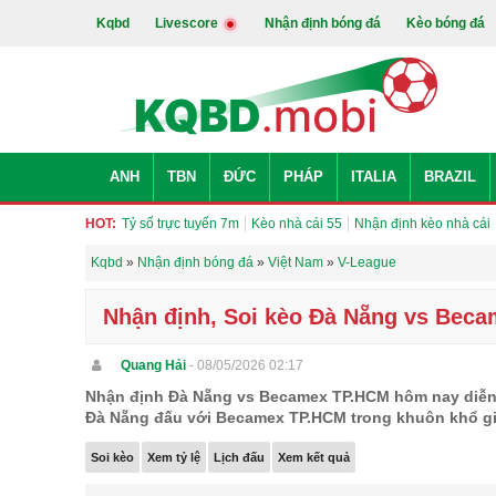
Kqbd
Livescore
Nhận định bóng đá
Kèo bóng đá
ANH
TBN
ĐỨC
PHÁP
ITALIA
BRAZIL
HOT:
Tỷ số trực tuyến 7m
Kèo nhà cái 55
Nhận định kèo nhà cái
Kqbd
»
Nhận định bóng đá
»
Việt Nam
»
V-League
Nhận định, Soi kèo Đà Nẵng vs Beca
Quang Hải
- 08/05/2026 02:17
Nhận định Đà Nẵng vs Becamex TP.HCM hôm nay diễn ra 
Đà Nẵng đấu với Becamex TP.HCM trong khuôn khổ giả
Soi kèo
Xem tỷ lệ
Lịch đấu
Xem kết quả