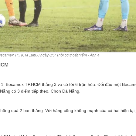
Becamex TP.HCM 18h00 ngày 8/5: Thời cơ thoát hiểm - Ảnh 4
.HCM
ng 1, Becamex TP.HCM thắng 3 và có tới 6 trận hòa. Đối đầu một Bec
Đà Nẵng có 3 điểm tiếp theo. Chọn Đà Nẵng.
ó không quá 2 bàn thắng. Với hàng công không mạnh của cả hai hiện tại