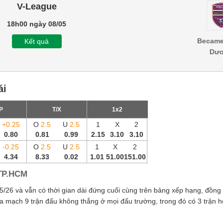
V-League
18h00 ngày 08/05
Became
Kết quả
Dư
ái
P
T/X
1x2
+
0.25
O
2.5
U
2.5
1
X
2
0.80
0.81
0.99
2.15
3.10
3.10
-
0.25
O
2.5
U
2.5
1
X
2
4.34
8.33
0.02
1.01
51.00
151.00
TP.HCM
/26 và vẫn có thời gian dài đứng cuối cùng trên bảng xếp hạng, đồng 
ua mạch 9 trận đấu không thắng ở mọi đấu trường, trong đó có 3 trận h