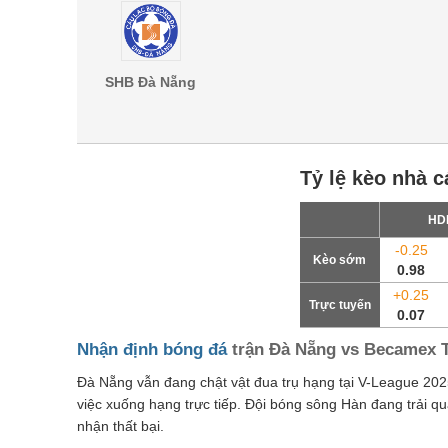
SHB Đà Nẵng
Tỷ lệ kèo nhà c
HD
-
0.25
Kèo sớm
0.98
+
0.25
Trực tuyến
0.07
Nhận định bóng đá
trận Đà Nẵng vs Becamex 
Đà Nẵng vẫn đang chật vật đua trụ hạng tại V-League 2025
việc xuống hạng trực tiếp. Đội bóng sông Hàn đang trải q
nhận thất bại.