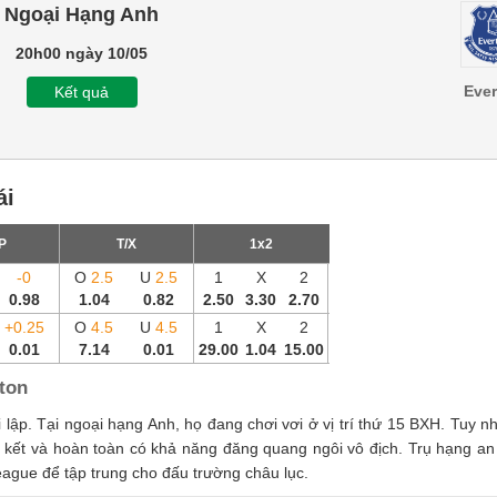
Ngoại Hạng Anh
20h00 ngày 10/05
Eve
Kết quả
ái
P
T/X
1x2
-
0
O
2.5
U
2.5
1
X
2
0.98
1.04
0.82
2.50
3.30
2.70
+
0.25
O
4.5
U
4.5
1
X
2
0.01
7.14
0.01
29.00
1.04
15.00
rton
 lập. Tại ngoại hạng Anh, họ đang chơi vơi ở vị trí thứ 15 BXH. Tuy nh
 kết và hoàn toàn có khả năng đăng quang ngôi vô địch. Trụ hạng an
eague để tập trung cho đấu trường châu lục.