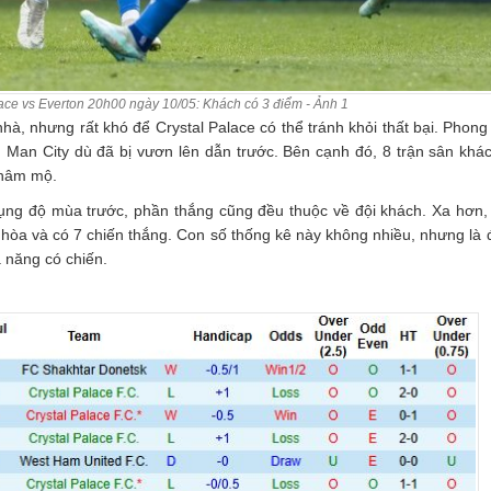
lace vs Everton 20h00 ngày 10/05: Khách có 3 điểm - Ảnh 1
à, nhưng rất khó để Crystal Palace có thể tránh khỏi thất bại. Phong
n Man City dù đã bị vươn lên dẫn trước. Bên cạnh đó, 8 trận sân khá
 hâm mộ.
 đụng độ mùa trước, phần thắng cũng đều thuộc về đội khách. Xa hơn, 
 hòa và có 7 chiến thắng. Con số thống kê này không nhiều, nhưng là đ
ả năng có chiến.