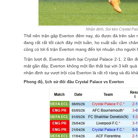
Nhận định, Soi kèo Crystal Pa
Thế nên trận gặp Everton đêm nay, dù được đá trên sân nh
đang rất rất tốt cách đây một tuần, họ xuất sắc cầm châ
cũng có tới 6 trận Everton mang đến lợi nhuận cho người
Trận lượt đi, Everton đánh bại Crystal Palace 2-1. 2 lần
mặt gần đây, Everton không một lần thất bại với 3 kết quả
nhận định sự vượt trội của Everton là rất rõ ràng và đủ kh
Phong độ, lịch sử đối đầu Crystal Palace vs Everton