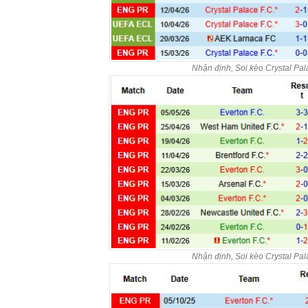
Nhận định, Soi kèo Crystal Pa
Nhận định, Soi kèo Crystal Pa