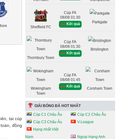
Cúp FA
08/08 01:30
Parkgate
Kết quả
rton
Sheffield FC
Cúp FA
08/08 01:30
Brislington
Kết quả
Thornbury Town
Cúp FA
08/08 01:45
Kết quả
Wokingham
Corsham Town
Town
GIẢI BÓNG ĐÁ HOT NHẤT
Cúp C1 Châu Âu
Cúp C2 Châu Âu
iên, tại cúp
Cúp C3 Châu Âu
V-League
 toàn, đồng
Hạng nhất Việt
Nam
Ngoại Hạng Anh