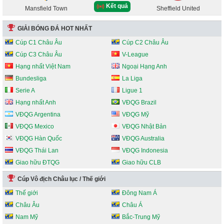
Kết quả
Mansfield Town
Sheffield United
GIẢI BÓNG ĐÁ HOT NHẤT
Cúp C1 Châu Âu
Cúp C2 Châu Âu
Cúp C3 Châu Âu
V-League
Hạng nhất Việt Nam
Ngoại Hạng Anh
Bundesliga
La Liga
Serie A
Ligue 1
Hạng nhất Anh
VĐQG Brazil
VĐQG Argentina
VĐQG Mỹ
VĐQG Mexico
VĐQG Nhật Bản
VĐQG Hàn Quốc
VĐQG Australia
VĐQG Thái Lan
VĐQG Indonesia
Giao hữu ĐTQG
Giao hữu CLB
Cúp Vô địch Châu lục / Thế giới
Thế giới
Đông Nam Á
Châu Âu
Châu Á
Nam Mỹ
Bắc-Trung Mỹ