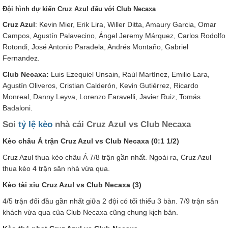
Đội hình dự kiến Cruz Azul đấu với Club Necaxa
Cruz Azul
: Kevin Mier, Erik Lira, Willer Ditta, Amaury Garcia, Omar
Campos, Agustín Palavecino, Ángel Jeremy Márquez, Carlos Rodolfo
Rotondi, José Antonio Paradela, Andrés Montaño, Gabriel
Fernandez.
Club Necaxa:
Luis Ezequiel Unsain, Raúl Martínez, Emilio Lara,
Agustín Oliveros, Cristian Calderón, Kevin Gutiérrez, Ricardo
Monreal, Danny Leyva, Lorenzo Faravelli, Javier Ruiz, Tomás
Badaloni.
Soi
tỷ lệ kèo
nhà cái Cruz Azul vs Club Necaxa
Kèo châu Á trận Cruz Azul vs Club Necaxa (0:1 1/2)
Cruz Azul thua kèo châu Á 7/8 trận gần nhất. Ngoài ra, Cruz Azul
thua kèo 4 trận sân nhà vừa qua.
Kèo tài xỉu Cruz Azul vs Club Necaxa (3)
4/5 trận đối đầu gần nhất giữa 2 đội có tối thiểu 3 bàn. 7/9 trận sân
khách vừa qua của Club Necaxa cũng chung kịch bản.