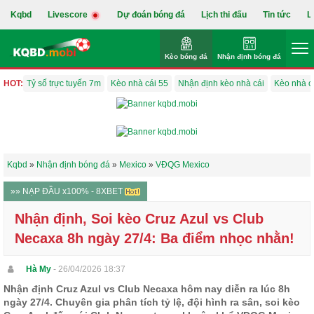
Kqbd
Livescore
Dự đoán bóng đá
Lịch thi đấu
Tin tức
L
Kèo bóng đá
Nhận định bóng đá
HOT:
Tỷ số trực tuyến 7m
Kèo nhà cái 55
Nhận định kèo nhà cái
Kèo nhà c
Kqbd
»
Nhận định bóng đá
»
Mexico
»
VĐQG Mexico
»» NẠP ĐẦU x100% - 8XBET
Nhận định, Soi kèo Cruz Azul vs Club
Necaxa 8h ngày 27/4: Ba điểm nhọc nhằn!
Hà My
- 26/04/2026 18:37
Nhận định Cruz Azul vs Club Necaxa hôm nay diễn ra lúc 8h
ngày 27/4. Chuyên gia phân tích tỷ lệ, đội hình ra sân, soi kèo