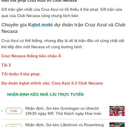
Kèo thẻ phạt Cruz Azul vs Club Necaxa
6/9 trận gần nhất của Cruz Azul có tối thiểu 4 thẻ phạt. 5/8 trận vừa
qua của Club Necaxa cũng chung kịch bản.
Chuyên gia
Kqbd.mobi
dự đoán trận Cruz Azul và Club
Necaxa
Cruz Azul có thể thắng, nhưng đây là sẽ là trận đấu vô cùng chật vật
khi tiếp đón một Necaxa vô cùng bướng bỉnh.
Cruz Necaxa thắng kèo châu Á
Tài 3
Tối thiểu 4 thẻ phạt.
Dự đoán kqbd chính xác: Cruz Azul 3-2 Club Necaxa
NHẬN ĐỊNH KÈO NHÀ CÁI TRỰC TUYẾN
Nhận định, Soi kèo Groningen vs Utrecht
Live
19h30 ngày 9/8: Thử thách ngày khai màn
Nhận định, Soi kèo Lillestrom vs Rosenborg