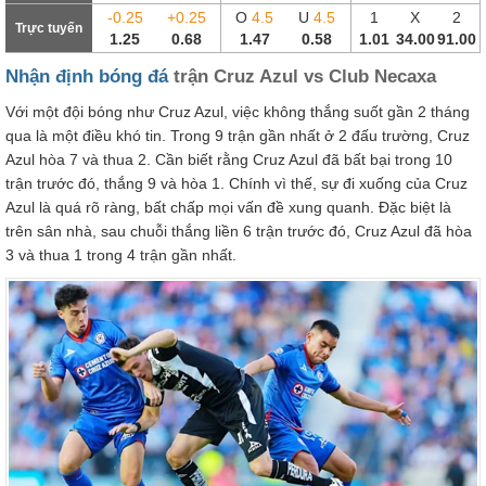
-
0.25
+
0.25
O
4.5
U
4.5
1
X
2
Trực tuyến
1.25
0.68
1.47
0.58
1.01
34.00
91.00
Nhận định bóng đá
trận Cruz Azul vs Club Necaxa
Với một đội bóng như Cruz Azul, việc không thắng suốt gần 2 tháng
qua là một điều khó tin. Trong 9 trận gần nhất ở 2 đấu trường, Cruz
Azul hòa 7 và thua 2. Cần biết rằng Cruz Azul đã bất bại trong 10
trận trước đó, thắng 9 và hòa 1. Chính vì thế, sự đi xuống của Cruz
Azul là quá rõ ràng, bất chấp mọi vấn đề xung quanh. Đặc biệt là
trên sân nhà, sau chuỗi thắng liền 6 trận trước đó, Cruz Azul đã hòa
3 và thua 1 trong 4 trận gần nhất.