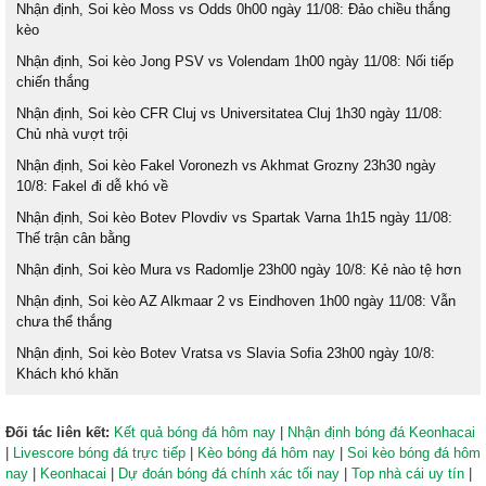
Nhận định, Soi kèo Moss vs Odds 0h00 ngày 11/08: Đảo chiều thắng
kèo
Nhận định, Soi kèo Jong PSV vs Volendam 1h00 ngày 11/08: Nối tiếp
chiến thắng
Nhận định, Soi kèo CFR Cluj vs Universitatea Cluj 1h30 ngày 11/08:
Chủ nhà vượt trội
Nhận định, Soi kèo Fakel Voronezh vs Akhmat Grozny 23h30 ngày
10/8: Fakel đi dễ khó về
Nhận định, Soi kèo Botev Plovdiv vs Spartak Varna 1h15 ngày 11/08:
Thế trận cân bằng
Nhận định, Soi kèo Mura vs Radomlje 23h00 ngày 10/8: Kẻ nào tệ hơn
Nhận định, Soi kèo AZ Alkmaar 2 vs Eindhoven 1h00 ngày 11/08: Vẫn
chưa thể thắng
Nhận định, Soi kèo Botev Vratsa vs Slavia Sofia 23h00 ngày 10/8:
Khách khó khăn
Đối tác liên kết:
Kết quả bóng đá hôm nay
|
Nhận định bóng đá Keonhacai
|
Livescore bóng đá trực tiếp
|
Kèo bóng đá hôm nay
|
Soi kèo bóng đá hôm
nay
|
Keonhacai
|
Dự đoán bóng đá chính xác tối nay
|
Top nhà cái uy tín
|