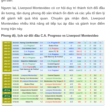
ghi bàn.
Ngược lại, Liverpool Montevideo có cơ hội duy trì thành tích đối đầu
ấn tượng, tận dụng phong độ sân khách ổn định và các yếu tố tâm lý
để giành kết quả khả quan. Chuyên gia nhận định, Liverpool
Montevideo nhiều khả năng sẽ tiếp tục áp đảo và giành trọn điểm
trong trận này.
Phong độ, lịch sử đối đầu C.A. Progreso vs Liverpool Montevideo