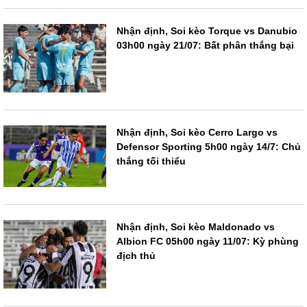
Nhận định, Soi kèo Torque vs Danubio
03h00 ngày 21/07: Bất phân thắng bại
Nhận định, Soi kèo Cerro Largo vs
Defensor Sporting 5h00 ngày 14/7: Chủ
thắng tối thiểu
Nhận định, Soi kèo Maldonado vs
Albion FC 05h00 ngày 11/07: Kỳ phùng
địch thủ