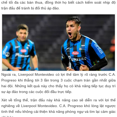
chế tối đa các bàn thua, đồng thời họ biết cách kiểm soát nhịp độ
trận đấu để tránh bị đối thủ áp đảo.
Ngoài ra, Liverpool Montevideo có lợi thế tâm lý rõ ràng trước C.A.
Progreso khi thắng tới 3 lần trong 3 cuộc chạm trán gần nhất giữa
hai đội. Những kết quả này cho thấy họ có khả năng tiếp tục duy trì
sự áp đảo trong các cuộc đối đầu trực tiếp.
Xét về tổng thể, trận đấu này khả năng cao sẽ diễn ra với lợi thế
nghiêng về Liverpool Montevideo. C.A. Progreso khó lòng lật ngược
tình thế nếu không cải thiện khả năng phòng ngự và tìm lại cảm giác