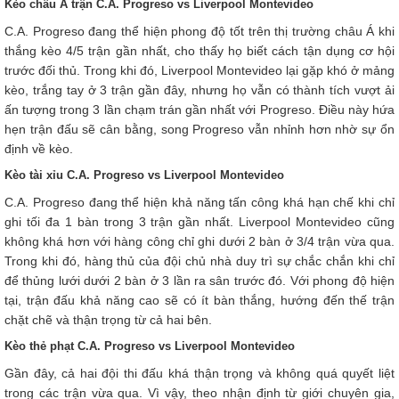
Kèo châu Á trận C.A. Progreso vs Liverpool Montevideo
C.A. Progreso đang thể hiện phong độ tốt trên thị trường châu Á khi
thắng kèo 4/5 trận gần nhất, cho thấy họ biết cách tận dụng cơ hội
trước đối thủ. Trong khi đó, Liverpool Montevideo lại gặp khó ở mảng
kèo, trắng tay ở 3 trận gần đây, nhưng họ vẫn có thành tích vượt ải
ấn tượng trong 3 lần chạm trán gần nhất với Progreso. Điều này hứa
hẹn trận đấu sẽ cân bằng, song Progreso vẫn nhỉnh hơn nhờ sự ổn
định về kèo.
Kèo tài xỉu C.A. Progreso vs Liverpool Montevideo
C.A. Progreso đang thể hiện khả năng tấn công khá hạn chế khi chỉ
ghi tối đa 1 bàn trong 3 trận gần nhất. Liverpool Montevideo cũng
không khá hơn với hàng công chỉ ghi dưới 2 bàn ở 3/4 trận vừa qua.
Trong khi đó, hàng thủ của đội chủ nhà duy trì sự chắc chắn khi chỉ
để thủng lưới dưới 2 bàn ở 3 lần ra sân trước đó. Với phong độ hiện
tại, trận đấu khả năng cao sẽ có ít bàn thắng, hướng đến thế trận
chặt chẽ và thận trọng từ cả hai bên.
Kèo thẻ phạt C.A. Progreso vs Liverpool Montevideo
Gần đây, cả hai đội thi đấu khá thận trọng và không quá quyết liệt
trong các trận vừa qua. Vì vậy, theo nhận định từ giới chuyên gia,