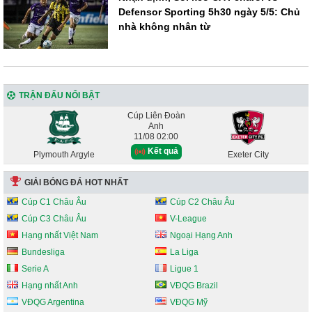
Defensor Sporting 5h30 ngày 5/5: Chủ
nhà không nhân từ
TRẬN ĐẤU NỔI BẬT
Cúp Liên Đoàn
Anh
11/08 02:00
Kết quả
Plymouth Argyle
Exeter City
GIẢI BÓNG ĐÁ HOT NHẤT
Cúp C1 Châu Âu
Cúp C2 Châu Âu
Cúp C3 Châu Âu
V-League
Hạng nhất Việt Nam
Ngoại Hạng Anh
Bundesliga
La Liga
Serie A
Ligue 1
Hạng nhất Anh
VĐQG Brazil
VĐQG Argentina
VĐQG Mỹ