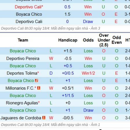
 Deportivo Cali 8h30 ngày 18/4: Mất điểm ngay sân nhà - Ảnh 3
 Deportivo Cali 8h30 ngày 18/4: Mất điểm ngay sân nhà - Ảnh 1