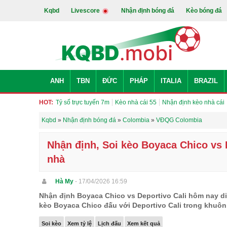
Kqbd
Livescore
Nhận định bóng đá
Kèo bóng đá
ANH
TBN
ĐỨC
PHÁP
ITALIA
BRAZIL
HOT:
Tỷ số trực tuyến 7m
Kèo nhà cái 55
Nhận định kèo nhà cái
Kqbd
»
Nhận định bóng đá
»
Colombia
»
VĐQG Colombia
Nhận định, Soi kèo Boyaca Chico vs 
nhà
Hà My
- 17/04/2026 16:59
Nhận định Boyaca Chico vs Deportivo Cali hôm nay diễn
kèo Boyaca Chico đấu với Deportivo Cali trong khuô
Soi kèo
Xem tỷ lệ
Lịch đấu
Xem kết quả