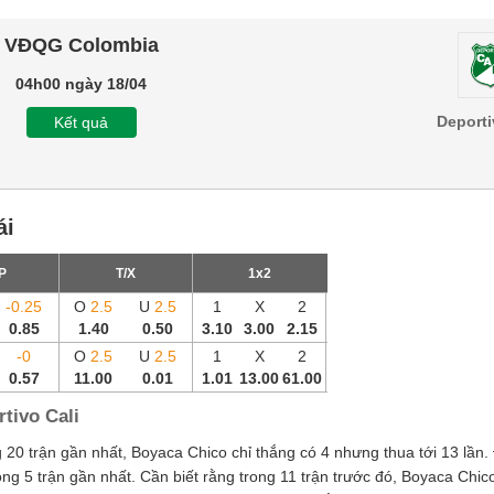
VĐQG Colombia
04h00 ngày 18/04
Deporti
Kết quả
ái
P
T/X
1x2
-
0.25
O
2.5
U
2.5
1
X
2
0.85
1.40
0.50
3.10
3.00
2.15
-
0
O
2.5
U
2.5
1
X
2
0.57
11.00
0.01
1.01
13.00
61.00
tivo Cali
 20 trận gần nhất, Boyaca Chico chỉ thắng có 4 nhưng thua tới 13 lần.
ong 5 trận gần nhất. Cần biết rằng trong 11 trận trước đó, Boyaca Chic