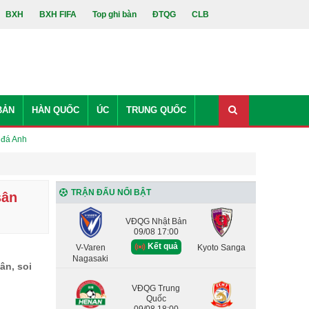
BXH
BXH FIFA
Top ghi bàn
ĐTQG
CLB
BẢN
HÀN QUỐC
ÚC
TRUNG QUỐC
 đá Anh
TRẬN ĐẤU NỔI BẬT
sân
VĐQG Nhật Bản
09/08 17:00
Kết quả
V-Varen
Kyoto Sanga
Nagasaki
ân, soi
VĐQG Trung
Quốc
09/08 18:00