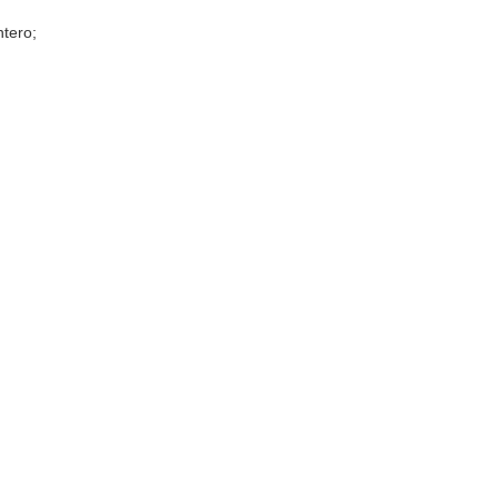
ntero;