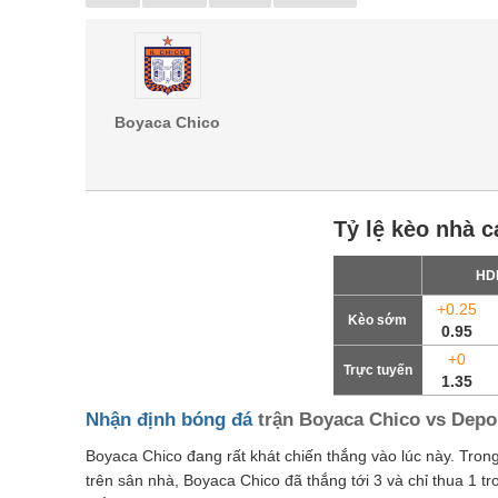
Boyaca Chico
Tỷ lệ kèo nhà c
HD
+
0.25
Kèo sớm
0.95
+
0
Trực tuyến
1.35
Nhận định bóng đá
trận Boyaca Chico vs Depor
Boyaca Chico đang rất khát chiến thắng vào lúc này. Trong
trên sân nhà, Boyaca Chico đã thắng tới 3 và chỉ thua 1 tr