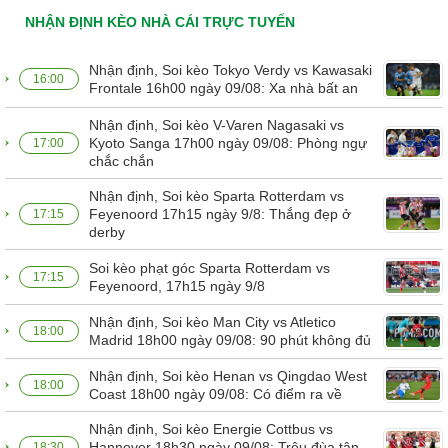
NHẬN ĐỊNH KÈO NHÀ CÁI TRỰC TUYẾN
Nhận định, Soi kèo Tokyo Verdy vs Kawasaki
16:00
Frontale 16h00 ngày 09/08: Xa nhà bất an
Nhận định, Soi kèo V-Varen Nagasaki vs
Kyoto Sanga 17h00 ngày 09/08: Phòng ngự
17:00
chắc chắn
Nhận định, Soi kèo Sparta Rotterdam vs
Feyenoord 17h15 ngày 9/8: Thắng đẹp ở
17:15
derby
Soi kèo phạt góc Sparta Rotterdam vs
17:15
Feyenoord, 17h15 ngày 9/8
Nhận định, Soi kèo Man City vs Atletico
18:00
Madrid 18h00 ngày 09/08: 90 phút không đủ
Nhận định, Soi kèo Henan vs Qingdao West
18:00
Coast 18h00 ngày 09/08: Có điểm ra về
Nhận định, Soi kèo Energie Cottbus vs
Hannover 18h30 ngày 09/08: Trêu đùa tân
18:30