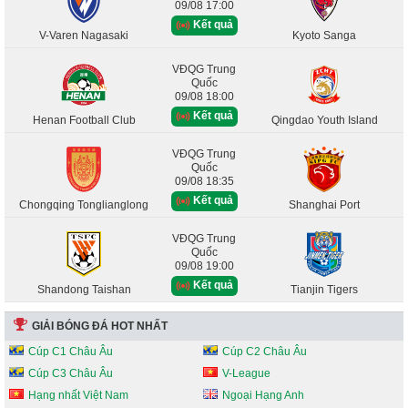
09/08 17:00
Kết quả
V-Varen Nagasaki
Kyoto Sanga
VĐQG Trung
Quốc
09/08 18:00
Kết quả
Henan Football Club
Qingdao Youth Island
VĐQG Trung
Quốc
09/08 18:35
Kết quả
Chongqing Tonglianglong
Shanghai Port
VĐQG Trung
Quốc
09/08 19:00
Kết quả
Shandong Taishan
Tianjin Tigers
GIẢI BÓNG ĐÁ HOT NHẤT
Cúp C1 Châu Âu
Cúp C2 Châu Âu
Cúp C3 Châu Âu
V-League
Hạng nhất Việt Nam
Ngoại Hạng Anh