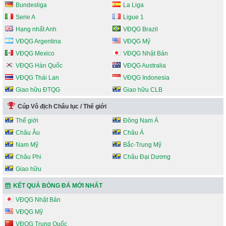
Bundesliga
La Liga
Serie A
Ligue 1
Hạng nhất Anh
VĐQG Brazil
VĐQG Argentina
VĐQG Mỹ
VĐQG Mexico
VĐQG Nhật Bản
VĐQG Hàn Quốc
VĐQG Australia
VĐQG Thái Lan
VĐQG Indonesia
Giao hữu ĐTQG
Giao hữu CLB
Cúp Vô địch Châu lục / Thế giới
Thế giới
Đông Nam Á
Châu Âu
Châu Á
Nam Mỹ
Bắc-Trung Mỹ
Châu Phi
Châu Đại Dương
Giao hữu
KẾT QUẢ BÓNG ĐÁ MỚI NHẤT
VĐQG Nhật Bản
VĐQG Mỹ
VĐQG Trung Quốc