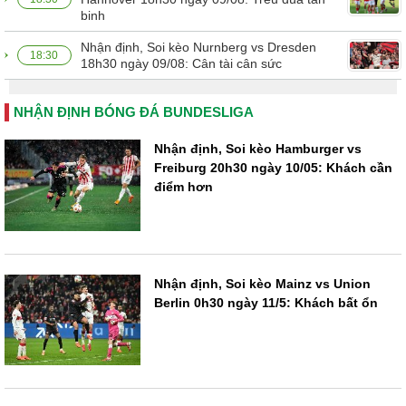
binh
Nhận định, Soi kèo Nurnberg vs Dresden
18:30
18h30 ngày 09/08: Cân tài cân sức
NHẬN ĐỊNH BÓNG ĐÁ BUNDESLIGA
Nhận định, Soi kèo Hamburger vs
Freiburg 20h30 ngày 10/05: Khách cần
điểm hơn
Nhận định, Soi kèo Mainz vs Union
Berlin 0h30 ngày 11/5: Khách bất ổn