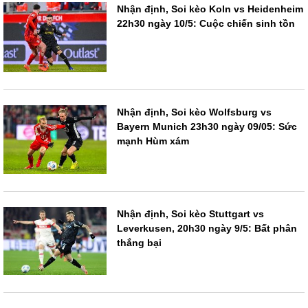
Nhận định, Soi kèo Koln vs Heidenheim
22h30 ngày 10/5: Cuộc chiến sinh tồn
Nhận định, Soi kèo Wolfsburg vs
Bayern Munich 23h30 ngày 09/05: Sức
mạnh Hùm xám
Nhận định, Soi kèo Stuttgart vs
Leverkusen, 20h30 ngày 9/5: Bất phân
thắng bại