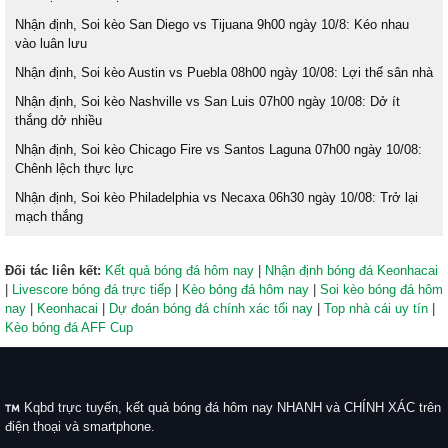
Nhận định, Soi kèo San Diego vs Tijuana 9h00 ngày 10/8: Kéo nhau
vào luân lưu
Nhận định, Soi kèo Austin vs Puebla 08h00 ngày 10/08: Lợi thế sân nhà
Nhận định, Soi kèo Nashville vs San Luis 07h00 ngày 10/08: Dở ít
thắng dở nhiều
Nhận định, Soi kèo Chicago Fire vs Santos Laguna 07h00 ngày 10/08:
Chênh lệch thực lực
Nhận định, Soi kèo Philadelphia vs Necaxa 06h30 ngày 10/08: Trở lại
mạch thắng
Đối tác liên kết:
Kết quả bóng đá hôm nay
|
Nhận định bóng đá Keonhacai
|
Livescore bóng đá trực tiếp
|
Kèo bóng đá hôm nay
|
Soi kèo bóng đá hôm
nay
|
Keonhacai
|
Dự đoán bóng đá chính xác tối nay
|
Top nhà cái uy tín
|
Kèo bóng đá AFF Cup
Kqbd trực tuyến, kết quả bóng đá hôm nay NHANH và CHÍNH XÁC trên
điện thoại và smartphone.