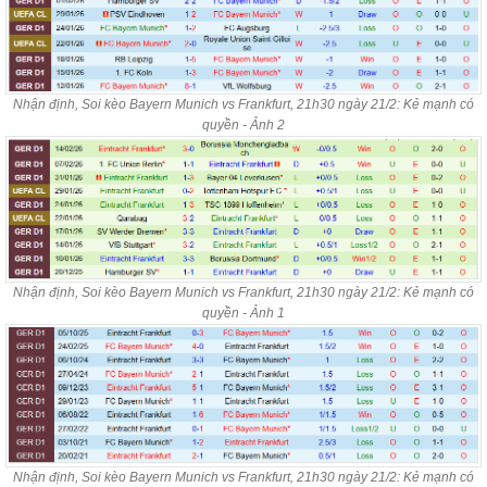
Nhận định, Soi kèo Bayern Munich vs Frankfurt, 21h30 ngày 21/2: Kẻ mạnh có
quyền - Ảnh 2
Nhận định, Soi kèo Bayern Munich vs Frankfurt, 21h30 ngày 21/2: Kẻ mạnh có
quyền - Ảnh 1
Nhận định, Soi kèo Bayern Munich vs Frankfurt, 21h30 ngày 21/2: Kẻ mạnh có