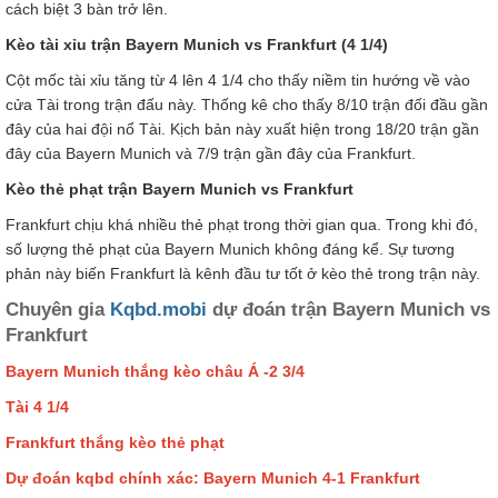
cách biệt 3 bàn trở lên.
Kèo tài xỉu trận Bayern Munich vs Frankfurt (4 1/4)
Cột mốc tài xỉu tăng từ 4 lên 4 1/4 cho thấy niềm tin hướng về vào
cửa Tài trong trận đấu này. Thống kê cho thấy 8/10 trận đối đầu gần
đây của hai đội nổ Tài. Kịch bản này xuất hiện trong 18/20 trận gần
đây của Bayern Munich và 7/9 trận gần đây của Frankfurt.
Kèo thẻ phạt trận Bayern Munich vs Frankfurt
Frankfurt chịu khá nhiều thẻ phạt trong thời gian qua. Trong khi đó,
số lượng thẻ phạt của Bayern Munich không đáng kể. Sự tương
phản này biến Frankfurt là kênh đầu tư tốt ở kèo thẻ trong trận này.
Chuyên gia
Kqbd.mobi
dự đoán trận Bayern Munich vs
Frankfurt
Bayern Munich thắng kèo châu Á -2 3/4
Tài 4 1/4
Frankfurt thắng kèo thẻ phạt
Dự đoán kqbd chính xác: Bayern Munich 4-1 Frankfurt