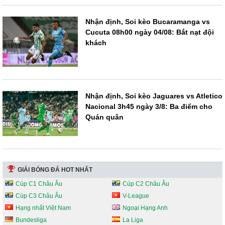
Nhận định, Soi kèo Bucaramanga vs
Cucuta 08h00 ngày 04/08: Bắt nạt đội
khách
Nhận định, Soi kèo Jaguares vs Atletico
Nacional 3h45 ngày 3/8: Ba điểm cho
Quán quân
GIẢI BÓNG ĐÁ HOT NHẤT
Cúp C1 Châu Âu
Cúp C2 Châu Âu
Cúp C3 Châu Âu
V-League
Hạng nhất Việt Nam
Ngoại Hạng Anh
Bundesliga
La Liga