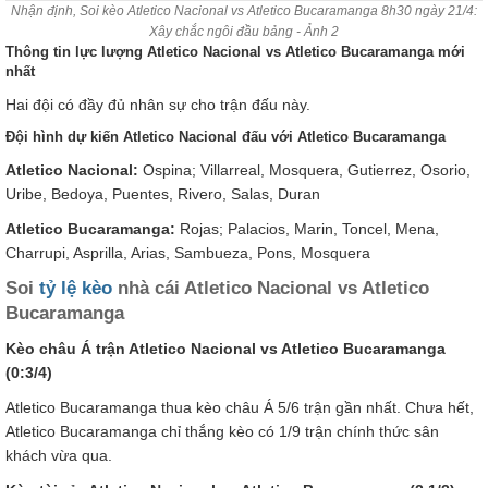
Nhận định, Soi kèo Atletico Nacional vs Atletico Bucaramanga 8h30 ngày 21/4:
Xây chắc ngôi đầu bảng - Ảnh 2
Thông tin lực lượng Atletico Nacional vs Atletico Bucaramanga mới
nhất
Hai đội có đầy đủ nhân sự cho trận đấu này.
Đội hình dự kiến Atletico Nacional đấu với Atletico Bucaramanga
Atletico Nacional:
Ospina; Villarreal, Mosquera, Gutierrez, Osorio,
Uribe, Bedoya, Puentes, Rivero, Salas, Duran
Atletico Bucaramanga:
Rojas; Palacios, Marin, Toncel, Mena,
Charrupi, Asprilla, Arias, Sambueza, Pons, Mosquera
Soi
tỷ lệ kèo
nhà cái Atletico Nacional vs Atletico
Bucaramanga
Kèo châu Á trận Atletico Nacional vs Atletico Bucaramanga
(0:3/4)
Atletico Bucaramanga thua kèo châu Á 5/6 trận gần nhất. Chưa hết,
Atletico Bucaramanga chỉ thắng kèo có 1/9 trận chính thức sân
khách vừa qua.