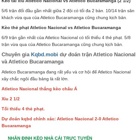
Kèo tài xỉu Atletico Nacional vs Atletico Bucaramanga (2 1/2)
5/6 trận đối đầu gần nhất giữa 2 đội có tối đa 2 bàn. 10/14 trận sân
khách vừa qua của Atletico Bucaramanga cũng chung kịch bản.
Kèo thẻ phạt Atletico Nacional vs Atletico Bucaramanga
6/9 trận gần nhất của Atletico Nacional có tối thiểu 4 thẻ phạt. 5/8
trận vừa qua của Atletico Bucaramanga cũng chung kịch bản.
Chuyên gia
Kqbd.mobi
dự đoán trận Atletico Nacional
và Atletico Bucaramanga
Atletico Bucaramanga đang rất yếu và cơ hội để Atletico Nacional
xây chắc ngôi đầu bảng là rất lớn.
Atletico Nacional thắng kèo châu Á
Xỉu 2 1/2
Tối thiểu 4 thẻ phạt.
Dự đoán kqbd chính xác: Atletico Nacional 2-0 Atletico
Bucaramanga
NHẬN ĐỊNH KÈO NHÀ CÁI TRỰC TUYẾN