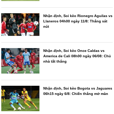
Nhận định, Soi kèo Rionegro Aguilas vs
Llaneros 04h00 ngày 11/8: Thắng sát
nút
Nhận định, Soi kèo Once Caldas vs
America de Cali 08h00 ngày 06/08: Chủ
nhà tất thắng
Nhận định, Soi kèo Bogota vs Jaguares
06h15 ngày 6/8: Chiến thắng mở màn