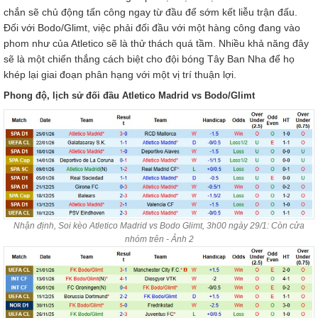
chắn sẽ chủ động tấn công ngay từ đầu để sớm kết liễu trận đấu.
Đối với Bodo/Glimt, việc phải đối đầu với một hàng công đang vào
phom như của Atletico sẽ là thử thách quá tầm. Nhiều khả năng đây
sẽ là một chiến thắng cách biệt cho đội bóng Tây Ban Nha để họ
khép lại giai đoạn phân hạng với một vị trí thuận lợi.
Phong độ, lịch sử đối đầu Atletico Madrid vs Bodo/Glimt
Nhận định, Soi kèo Atletico Madrid vs Bodo Glimt, 3h00 ngày 29/1: Còn cửa
nhóm trên - Ảnh 2