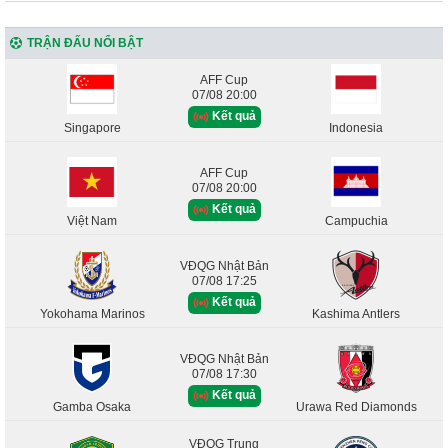
TRẬN ĐẤU NỔI BẬT
AFF Cup
07/08 20:00
Kết quả
Singapore
Indonesia
AFF Cup
07/08 20:00
Kết quả
Việt Nam
Campuchia
VĐQG Nhật Bản
07/08 17:25
Kết quả
Yokohama Marinos
Kashima Antlers
VĐQG Nhật Bản
07/08 17:30
Kết quả
Gamba Osaka
Urawa Red Diamonds
VĐQG Trung