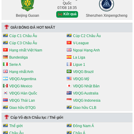
Quốc
07/08 18:35
Kết quả
Beijing Guoan
Shenzhen Xinpengcheng
GIẢI BÓNG ĐÁ HOT NHẤT
Cúp C1 Châu Âu
Cúp C2 Châu Âu
Cúp C3 Châu Âu
V-League
Hạng nhất Việt Nam
Ngoại Hạng Anh
Bundesliga
La Liga
Serie A
Ligue 1
Hạng nhất Anh
VĐQG Brazil
VĐQG Argentina
VĐQG Mỹ
VĐQG Mexico
VĐQG Nhật Bản
VĐQG Hàn Quốc
VĐQG Australia
VĐQG Thái Lan
VĐQG Indonesia
Giao hữu ĐTQG
Giao hữu CLB
Cúp Vô địch Châu lục / Thế giới
Thế giới
Đông Nam Á
Châu Âu
Châu Á