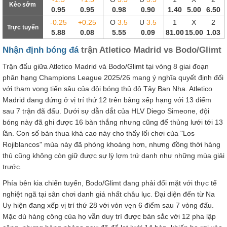
Kèo sớm
0.95
0.95
0.98
0.90
1.40
5.00
6.50
-
0.25
+
0.25
O
3.5
U
3.5
1
X
2
Trực tuyến
5.88
0.08
5.55
0.09
81.00
15.00
1.03
Nhận định bóng đá
trận Atletico Madrid vs Bodo/Glimt
Trận đấu giữa Atletico Madrid và Bodo/Glimt tại vòng 8 giai đoạn
phân hạng Champions League 2025/26 mang ý nghĩa quyết định đối
với tham vọng tiến sâu của đội bóng thủ đô Tây Ban Nha. Atletico
Madrid đang đứng ở vị trí thứ 12 trên bảng xếp hạng với 13 điểm
sau 7 trận đã đấu. Dưới sự dẫn dắt của HLV Diego Simeone, đội
bóng này đã ghi được 16 bàn thắng nhưng cũng để thủng lưới tới 13
lần. Con số bàn thua khá cao này cho thấy lối chơi của "Los
Rojiblancos" mùa này đã phóng khoáng hơn, nhưng đồng thời hàng
thủ cũng không còn giữ được sự lỳ lợm trứ danh như những mùa giải
trước.
Phía bên kia chiến tuyến, Bodo/Glimt đang phải đối mặt với thực tế
nghiệt ngã tại sân chơi danh giá nhất châu lục. Đại diện đến từ Na
Uy hiện đang xếp vị trí thứ 28 với vỏn vẹn 6 điểm sau 7 vòng đấu.
Mặc dù hàng công của họ vẫn duy trì được bản sắc với 12 pha lập