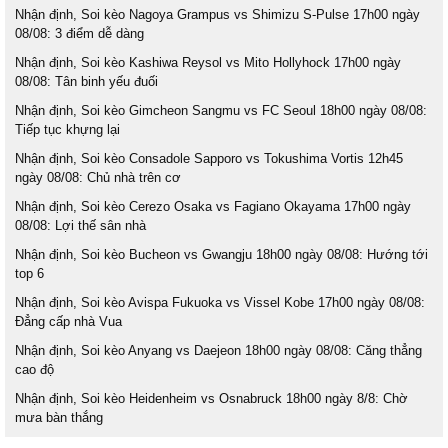
Nhận định, Soi kèo Nagoya Grampus vs Shimizu S-Pulse 17h00 ngày
08/08: 3 điểm dễ dàng
Nhận định, Soi kèo Kashiwa Reysol vs Mito Hollyhock 17h00 ngày
08/08: Tân binh yếu đuối
Nhận định, Soi kèo Gimcheon Sangmu vs FC Seoul 18h00 ngày 08/08:
Tiếp tục khựng lại
Nhận định, Soi kèo Consadole Sapporo vs Tokushima Vortis 12h45
ngày 08/08: Chủ nhà trên cơ
Nhận định, Soi kèo Cerezo Osaka vs Fagiano Okayama 17h00 ngày
08/08: Lợi thế sân nhà
Nhận định, Soi kèo Bucheon vs Gwangju 18h00 ngày 08/08: Hướng tới
top 6
Nhận định, Soi kèo Avispa Fukuoka vs Vissel Kobe 17h00 ngày 08/08:
Đẳng cấp nhà Vua
Nhận định, Soi kèo Anyang vs Daejeon 18h00 ngày 08/08: Căng thẳng
cao độ
Nhận định, Soi kèo Heidenheim vs Osnabruck 18h00 ngày 8/8: Chờ
mưa bàn thắng