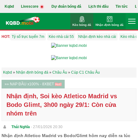
Kqbd
Livescore
Dự đoán bóng đá
Lịch thi đấu
Tin tức
L
Kèo bóng đá
Nhận định bóng đá
HOT:
Tỷ số trực tuyến 7m
Kèo nhà cái 55
Nhận định kèo nhà cái
Kèo nhà c
Kqbd
»
Nhận định bóng đá
»
Châu Âu
»
Cúp C1 Châu Âu
»» NẠP ĐẦU x100% - 8XBET
Nhận định, Soi kèo Atletico Madrid vs
Bodo Glimt, 3h00 ngày 29/1: Còn cửa
nhóm trên
Thái Nghĩa
- 27/01/2026 20:30
Nhận định Atletico Madrid vs Bodo/Glimt hôm nay diễn ra lúc