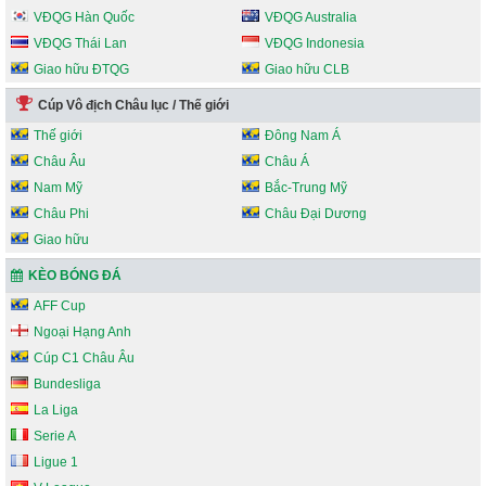
VĐQG Hàn Quốc
VĐQG Australia
VĐQG Thái Lan
VĐQG Indonesia
Giao hữu ĐTQG
Giao hữu CLB
Cúp Vô địch Châu lục / Thế giới
Thế giới
Đông Nam Á
Châu Âu
Châu Á
Nam Mỹ
Bắc-Trung Mỹ
Châu Phi
Châu Đại Dương
Giao hữu
KÈO BÓNG ĐÁ
AFF Cup
Ngoại Hạng Anh
Cúp C1 Châu Âu
Bundesliga
La Liga
Serie A
Ligue 1