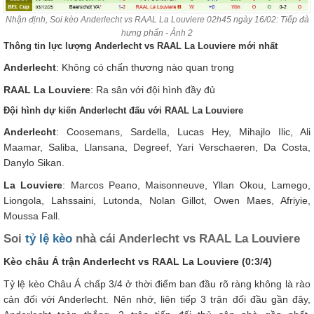
Nhận định, Soi kèo Anderlecht vs RAAL La Louviere 02h45 ngày 16/02: Tiếp đà
hưng phấn - Ảnh 2
Thông tin lực lượng Anderlecht vs RAAL La Louviere mới nhất
Anderlecht
: Không có chấn thương nào quan trọng
RAAL La Louviere
: Ra sân với đội hình đầy đủ
Đội hình dự kiến Anderlecht đấu với RAAL La Louviere
Anderlecht
: Coosemans, Sardella, Lucas Hey, Mihajlo Ilic, Ali
Maamar, Saliba, Llansana, Degreef, Yari Verschaeren, Da Costa,
Danylo Sikan.
La Louviere
: Marcos Peano, Maisonneuve, Yllan Okou, Lamego,
Liongola, Lahssaini, Lutonda, Nolan Gillot, Owen Maes, Afriyie,
Moussa Fall.
Soi
tỷ lệ kèo
nhà cái Anderlecht vs RAAL La Louviere
Kèo châu Á trận Anderlecht vs RAAL La Louviere (0:3/4)
Tỷ lệ kèo Châu Á chấp 3/4 ở thời điểm ban đầu rõ ràng không là rào
cản đối với Anderlecht. Nên nhớ, liên tiếp 3 trận đối đầu gần đây,