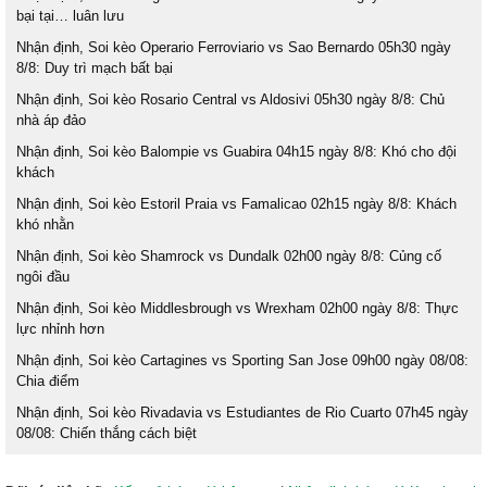
bại tại… luân lưu
Nhận định, Soi kèo Operario Ferroviario vs Sao Bernardo 05h30 ngày
8/8: Duy trì mạch bất bại
Nhận định, Soi kèo Rosario Central vs Aldosivi 05h30 ngày 8/8: Chủ
nhà áp đảo
Nhận định, Soi kèo Balompie vs Guabira 04h15 ngày 8/8: Khó cho đội
khách
Nhận định, Soi kèo Estoril Praia vs Famalicao 02h15 ngày 8/8: Khách
khó nhằn
Nhận định, Soi kèo Shamrock vs Dundalk 02h00 ngày 8/8: Củng cố
ngôi đầu
Nhận định, Soi kèo Middlesbrough vs Wrexham 02h00 ngày 8/8: Thực
lực nhỉnh hơn
Nhận định, Soi kèo Cartagines vs Sporting San Jose 09h00 ngày 08/08:
Chia điểm
Nhận định, Soi kèo Rivadavia vs Estudiantes de Rio Cuarto 07h45 ngày
08/08: Chiến thắng cách biệt