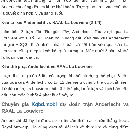
Anderlecht toàn thắng. 2 trận tiếp đối thủ sân nhà gần nhất,
Anderlecht cũng đều ca khúc khải hoàn. Trực quan hơn, vào chủ nhà
là quyết định hợp lý và sáng suốt.
Kèo tài xỉu Anderlecht vs RAAL La Louviere (2 1/4)
Liên tiếp 2 trận đối đầu gần đây, Anderlecht đều vượt qua La
Louviere với tỉ số 1-0. Toàn bộ 3 vòng đấu gần đây của Anderlecht
tại giải VĐQG Bỉ có nhiều nhất 2 bàn và 4/6 trận vừa qua của La
Louviere cũng khép lại với kết quả tương tự. Mốc dưới 2 bàn, vì thế
là hoàn toàn khả thi.
Kèo thẻ phạt Anderlecht vs RAAL La Louviere
Lượt đi chứng kiến 5 lần các trọng tài phải sử dụng thẻ phạt. 3 trận
vừa qua của Anderlecht, có tới 12 thẻ vàng cùng 3 thẻ đỏ xuất hiện.
Từ đầu mùa, La Louviere nhận 3.2 thẻ phạt mỗi trận và kịch bản trận
đấu cán mốc ít nhất 4 phạt là dễ xảy ra.
Chuyên gia
Kqbd.mobi
dự đoán trận Anderlecht vs
RAAL La Louviere
Anderlecht đã lấy lại được sự tự tin cần thiết sau chiến thắng trước
Royal Antwerp. Họ cũng vượt tội đối thủ về thực lực và cùng điểm