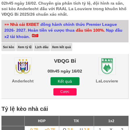
02h45 ngày 16/02. Chuyên gia phân tích tỷ lệ, đội hình ra sân,
soi kèo Anderlecht đấu với RAAL La Louviere trong khuôn khổ
VĐQG Bỉ 2025/26 chuẩn xác nhất.
»» Nhà cái 8XBET
đồng hành chính thức Premier League
2026- 2027. Hoàn tiền vé cược thua
đầu tiên 100%.
Nạp đầu
x2 tài khoản.
Soi kèo
Xem tỷ lệ
Lịch đấu
Xem kết quả
VĐQG Bỉ
00h45 ngày 16/02
Anderlecht
LaLouviere
Kết quả
Cược
Tỷ lệ kèo nhà cái
HDP
T/X
1x2
-
0.75
+
0.75
O
2.5
U
2.5
1
X
2