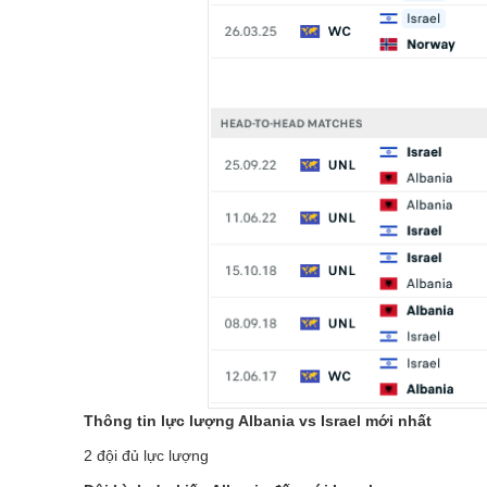
Thông tin lực lượng Albania vs Israel mới nhất
2 đội đủ lực lượng