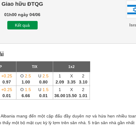
Giao hữu ĐTQG
01h00 ngày 04/06
Isr
Kết quả
ái
P
T/X
1x2
+
0.25
O
2.5
U
2.5
1
X
2
0.97
1.00
0.80
2.09
3.35
3.10
+
0.25
O
1.5
U
1.5
1
X
2
0.01
6.66
0.01
36.00
15.50
1.01
ir Albania mang đến một cặp đấu đầy duyên nợ và hứa hẹn nhiều toan
 thấy một bộ mặt cực kỳ lỳ lợm trên sân nhà. 5 trận sân nhà gần nhất 