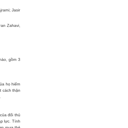
jrami; Jasir
ran Zahavi,
 nào, gồm 3
của họ hiếm
ột cách thận
.
của đối thủ
p lực. Tính
cơn mưa thẻ