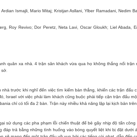
Ardian Ismajli, Mario Mitaj; Kristjan Asllani, Ylber Ramadani, Nedim Ba
berg, Roy Revivo; Dor Peretz, Neta Lavi, Oscar Gloukh; Liel Abada, E
hành quân xa nhà. 4 trận sân khách vừa qua họ không thắng nổi trận
 sở.
n nhà trước khi nghĩ đến việc tìm kiếm bàn thắng, khiến các trận đấu 
 đó, Israel với việc phải làm khách cũng buộc phải tiếp cận trận đấu m
ania chỉ có tối đa 2 bàn. Trận này nhiều khả năng lặp lại kịch bản trên
gại sử dụng các pha phạm lỗi chiến thuật để bẻ gãy nhịp độ tấn công 
 đáp trả bằng những tình huống vào bóng quyết liệt khi bị đặt dưới á
n sẽ mang đến một trận đấu vỡ vụn bởi các tiếng còi phạt, dẫn đến 