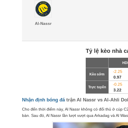
Al-Nassr
Tỷ lệ kèo nhà c
HD
-
2.25
Kèo sớm
0.97
-
0.25
Trực tuyến
3.22
Nhận định bóng đá
trận Al Nassr vs Al-Ahli Do
Cho đến thời điểm này, Al Nassr không có đối thủ ở cúp C2
bàn. Sau đó, Al Nassr lần lượt vượt qua Arkadag và Al Wa