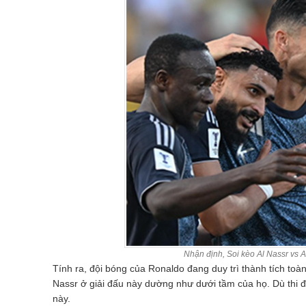
Nhận định, Soi kèo Al Nassr vs A
Tính ra, đội bóng của Ronaldo đang duy trì thành tích toàn
Nassr ở giải đấu này dường như dưới tầm của họ. Dù thi đ
này.