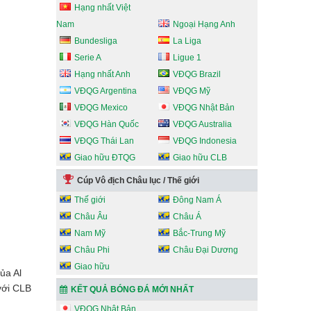
Hạng nhất Việt
Nam
Ngoại Hạng Anh
Bundesliga
La Liga
Serie A
Ligue 1
Hạng nhất Anh
VĐQG Brazil
VĐQG Argentina
VĐQG Mỹ
VĐQG Mexico
VĐQG Nhật Bản
VĐQG Hàn Quốc
VĐQG Australia
VĐQG Thái Lan
VĐQG Indonesia
Giao hữu ĐTQG
Giao hữu CLB
Cúp Vô địch Châu lục / Thế giới
Thế giới
Đông Nam Á
Châu Âu
Châu Á
Nam Mỹ
Bắc-Trung Mỹ
Châu Phi
Châu Đại Dương
Giao hữu
ủa Al
với CLB
KẾT QUẢ BÓNG ĐÁ MỚI NHẤT
VĐQG Nhật Bản