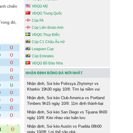
ành chiến
VĐQG Mỹ
VĐQG Trung Quốc
Cúp FA
 Trong đó,
Cúp Liên Đoàn Anh
VĐQG Thụy Điển
Cúp C1 Châu Âu nữ
Leagues Cup
Cúp Emirates
VĐQG Bồ Đào Nha
NHẬN ĐỊNH BÓNG ĐÁ MỚI NHẤT
Nhận định, Soi kèo Polissya Zhytomyr vs
Kharkiv 19h30 ngày 10/8: Tìm lại niềm vui
Nhận định, Soi kèo Club America vs Portland
Timbers 9h15 ngày 10/8: 11m định thành-bại
Nhận định, Soi kèo San Diego vs Tijuana 9h00
ngày 10/8: Kéo nhau vào luân lưu
Nhận định, Soi kèo Austin vs Puebla 08h00
ngày 10/08: Lợi thế sân nhà