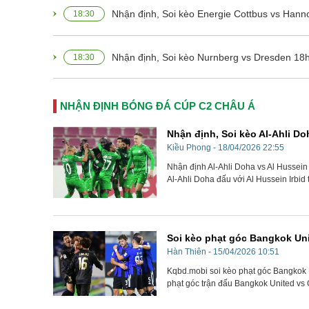
Nhận định, Soi kèo Energie Cottbus vs Hann
18:30
Nhận định, Soi kèo Nurnberg vs Dresden 18h
18:30
NHẬN ĐỊNH BÓNG ĐÁ CÚP C2 CHÂU Á
Nhận định, Soi kèo Al-Ahli Doh
Kiều Phong - 18/04/2026 22:55
Nhận định Al-Ahli Doha vs Al Hussein I
Al-Ahli Doha đấu với Al Hussein Irbi
Soi kèo phạt góc Bangkok Un
Hàn Thiên - 15/04/2026 10:51
Kqbd.mobi soi kèo phạt góc Bangkok 
phạt góc trận đấu Bangkok United vs