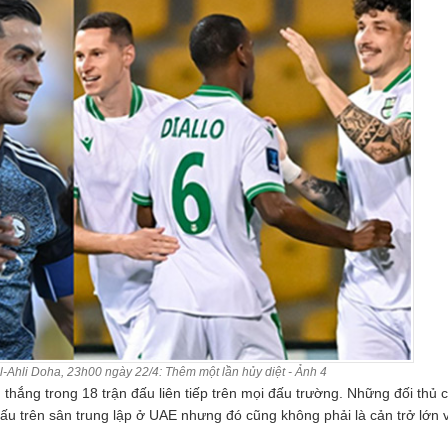
l-Ahli Doha, 23h00 ngày 22/4: Thêm một lần hủy diệt - Ảnh 4
 thắng trong 18 trận đấu liên tiếp trên mọi đấu trường. Những đối thủ c
ấu trên sân trung lập ở UAE nhưng đó cũng không phải là cản trở lớn 