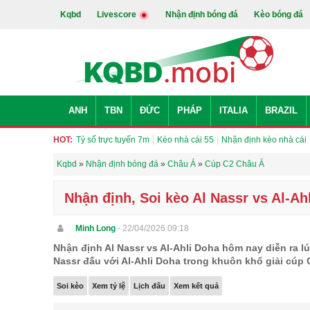
Kqbd
Livescore
Nhận định bóng đá
Kèo bóng đá
ANH
TBN
ĐỨC
PHÁP
ITALIA
BRAZIL
HOT:
Tỷ số trực tuyến 7m
Kèo nhà cái 55
Nhận định kèo nhà cái
Kqbd
»
Nhận định bóng đá
»
Châu Á
»
Cúp C2 Châu Á
Nhận định, Soi kèo Al Nassr vs Al-Ah
Minh Long
- 22/04/2026 09:18
Nhận định Al Nassr vs Al-Ahli Doha hôm nay diễn ra lúc
Nassr đấu với Al-Ahli Doha trong khuôn khổ giải cúp
Soi kèo
Xem tỷ lệ
Lịch đấu
Xem kết quả