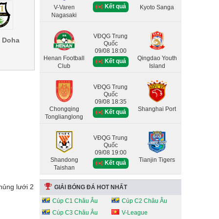
Kết quả
V-Varen
Kyoto Sanga
Nagasaki
VĐQG Trung
i Doha
Quốc
09/08 18:00
Henan Football
Qingdao Youth
Kết quả
Club
Island
VĐQG Trung
Quốc
09/08 18:35
Chongqing
Shanghai Port
Kết quả
Tonglianglong
VĐQG Trung
Quốc
09/08 19:00
Shandong
Tianjin Tigers
Kết quả
Taishan
hủng lưới 2
GIẢI BÓNG ĐÁ HOT NHẤT
Cúp C1 Châu Âu
Cúp C2 Châu Âu
Cúp C3 Châu Âu
V-League