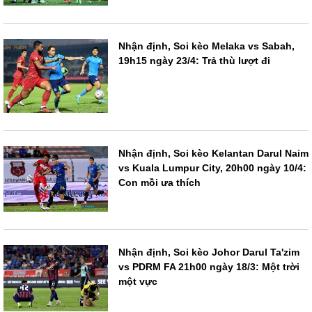
Nhận định, Soi kèo Melaka vs Sabah,
19h15 ngày 23/4: Trả thù lượt đi
Nhận định, Soi kèo Kelantan Darul Naim
vs Kuala Lumpur City, 20h00 ngày 10/4:
Con mồi ưa thích
Nhận định, Soi kèo Johor Darul Ta'zim
vs PDRM FA 21h00 ngày 18/3: Một trời
một vực