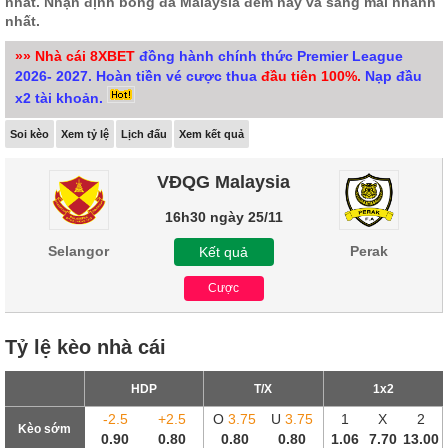
nhất. Nhận định bóng đá Malaysia đêm nay và sáng mai nhanh
nhất.
»» Nhà cái 8XBET
đồng hành chính thức Premier League
2026- 2027. Hoàn tiền vé cược thua
đầu tiên 100%.
Nạp đầu
x2 tài khoản.
Soi kèo
Xem tỷ lệ
Lịch đấu
Xem kết quả
VĐQG Malaysia
16h30 ngày 25/11
Selangor
Perak
Kết quả
Cược
Tỷ lệ kèo nhà cái
HDP
T/X
1x2
-
2.5
+
2.5
O
3.75
U
3.75
1
X
2
Kèo sớm
0.90
0.80
0.80
0.80
1.06
7.70
13.00