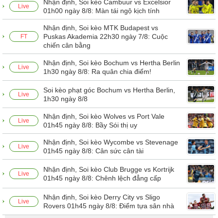
Nhận định, Soi kèo Cambuur vs Excelsior
Live
01h00 ngày 8/8: Màn tái ngộ kịch tính
Nhận định, Soi kèo MTK Budapest vs
Puskas Akademia 22h30 ngày 7/8: Cuộc
FT
chiến cân bằng
Nhận định, Soi kèo Bochum vs Hertha Berlin
Live
1h30 ngày 8/8: Ra quân chia điểm!
Soi kèo phạt góc Bochum vs Hertha Berlin,
Live
1h30 ngày 8/8
Nhận định, Soi kèo Wolves vs Port Vale
Live
01h45 ngày 8/8: Bầy Sói thị uy
Nhận định, Soi kèo Wycombe vs Stevenage
Live
01h45 ngày 8/8: Cân sức cân tài
Nhận định, Soi kèo Club Brugge vs Kortrijk
Live
01h45 ngày 8/8: Chênh lệch đẳng cấp
Nhận định, Soi kèo Derry City vs Sligo
Live
Rovers 01h45 ngày 8/8: Điểm tựa sân nhà