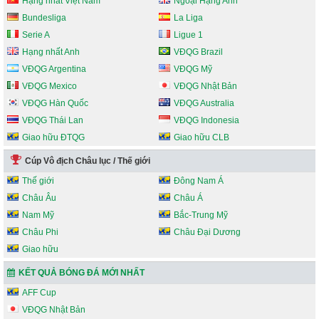
Hạng nhất Việt Nam
Ngoại Hạng Anh
Bundesliga
La Liga
Serie A
Ligue 1
Hạng nhất Anh
VĐQG Brazil
VĐQG Argentina
VĐQG Mỹ
VĐQG Mexico
VĐQG Nhật Bản
VĐQG Hàn Quốc
VĐQG Australia
VĐQG Thái Lan
VĐQG Indonesia
Giao hữu ĐTQG
Giao hữu CLB
Cúp Vô địch Châu lục / Thế giới
Thế giới
Đông Nam Á
Châu Âu
Châu Á
Nam Mỹ
Bắc-Trung Mỹ
Châu Phi
Châu Đại Dương
Giao hữu
KẾT QUẢ BÓNG ĐÁ MỚI NHẤT
AFF Cup
VĐQG Nhật Bản