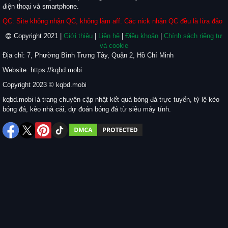
điện thoại và smartphone.
QC: Site không nhận QC, không làm aff. Các nick nhận QC đều là lừa đảo
Copyright 2021 |
Giới thiệu
|
Liên hệ
|
Điều khoản
|
Chính sách riêng tư
và cookie
Địa chỉ: 7, Phường Bình Trưng Tây, Quận 2, Hồ Chí Minh
Website: https://kqbd.mobi
Copyright 2023 © kqbd.mobi
kqbd.mobi là trang chuyên cập nhật kết quả bóng đá trực tuyến, tỷ lệ kèo
bóng đá, kèo nhà cái, dự đoán bóng đá từ siêu máy tính.