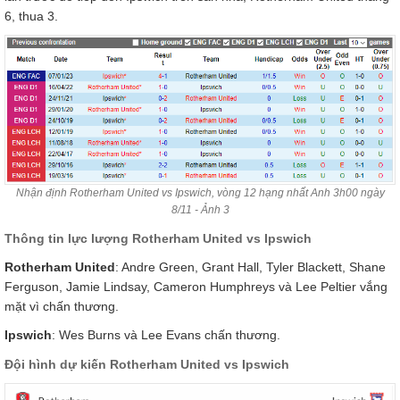
6, thua 3.
Nhận định Rotherham United vs Ipswich, vòng 12 hạng nhất Anh 3h00 ngày
8/11 - Ảnh 3
Thông tin lực lượng Rotherham United vs Ipswich
Rotherham United
: Andre Green, Grant Hall, Tyler Blackett, Shane
Ferguson, Jamie Lindsay, Cameron Humphreys và Lee Peltier vắng
mặt vì chấn thương.
Ipswich
: Wes Burns và Lee Evans chấn thương.
Đội hình dự kiến Rotherham United vs Ipswich