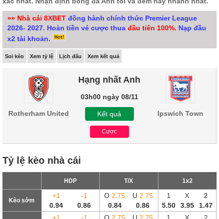
xác nhất. Nhận định bóng đá Anh tối và đêm nay nhanh nhất.
»» Nhà cái 8XBET
đồng hành chính thức Premier League
2026- 2027. Hoàn tiền vé cược thua
đầu tiên 100%.
Nạp đầu
x2 tài khoản.
Soi kèo
Xem tỷ lệ
Lịch đấu
Xem kết quả
Hạng nhất Anh
03h00 ngày 08/11
Rotherham United
Ipswich Town
Kết quả
Cược
Tỷ lệ kèo nhà cái
HDP
T/X
1x2
+
1
-
1
O
2.75
U
2.75
1
X
2
Kèo sớm
0.94
0.86
0.84
0.86
5.50
3.95
1.47
+
1
-
1
O
2.75
U
2.75
1
X
2