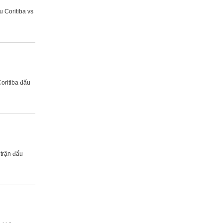
u Coritiba vs
Coritiba đấu
 trận đấu