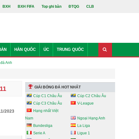
BXH
BXH FIFA
Top ghi bàn
ĐTQG
CLB
BẢN
HÀN QUỐC
ÚC
TRUNG QUỐC
 đá Anh
GIẢI BÓNG ĐÁ HOT NHẤT
/11
Cúp C1 Châu Âu
Cúp C2 Châu Âu
Cúp C3 Châu Âu
V-League
11/2023
Hạng nhất Việt
Nam
Ngoại Hạng Anh
Bundesliga
La Liga
Serie A
Ligue 1