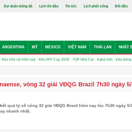
Dự đoán bóng đá
Lịch thi đấu
Tin tức
Lịch phát sóng
Đối đầu
ARGENTINA
MỸ
MEXICO
VIỆT NAM
THÁI LAN
NHẬT 
Kèo nhà cái hôm nay
Kèo AFF Cup 2026
TOP Nhà Cái
Kqbd Anh
Kèo bóng
anaense, vòng 32 giải VĐQG Brazil 7h30 ngày 5
kết quả tỷ số vòng 32 giải VĐQG Brazil hôm nay lúc 7h30 ngày 5/
nay nhanh nhất.