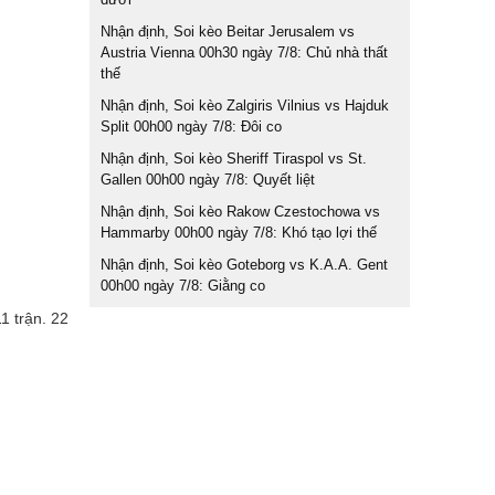
Nhận định, Soi kèo Beitar Jerusalem vs
Austria Vienna 00h30 ngày 7/8: Chủ nhà thất
thế
Nhận định, Soi kèo Zalgiris Vilnius vs Hajduk
Split 00h00 ngày 7/8: Đôi co
Nhận định, Soi kèo Sheriff Tiraspol vs St.
Gallen 00h00 ngày 7/8: Quyết liệt
Nhận định, Soi kèo Rakow Czestochowa vs
Hammarby 00h00 ngày 7/8: Khó tạo lợi thế
Nhận định, Soi kèo Goteborg vs K.A.A. Gent
00h00 ngày 7/8: Giằng co
1 trận. 22