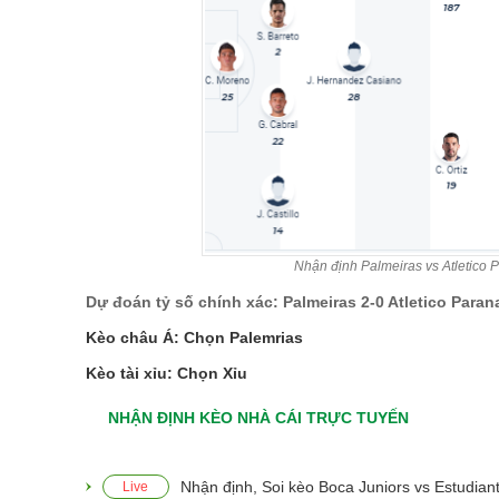
Nhận định Palmeiras vs Atletico 
Dự đoán tỷ số chính xác: Palmeiras 2-0 Atletico Para
Kèo châu Á: Chọn Palemrias
Kèo tài xỉu: Chọn Xỉu
NHẬN ĐỊNH KÈO NHÀ CÁI TRỰC TUYẾN
Nhận định, Soi kèo Boca Juniors vs Estudian
Live