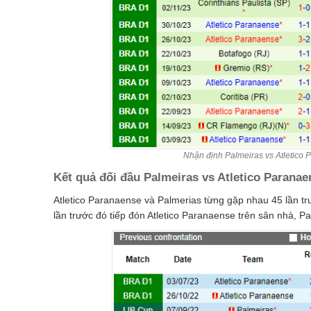
Nhận định Palmeiras vs Atletico 
Kết quả đối đầu Palmeiras vs Atletico Parana
Atletico Paranaense và Palmerias từng gặp nhau 45 lần tr
lần trước đó tiếp đón Atletico Paranaense trên sân nhà, Pa