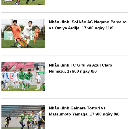
Nhận định, Soi kèo AC Nagano Parceiro
vs Omiya Ardija, 17h00 ngày 11/9
Nhận định FC Gifu vs Azul Claro
Numazu, 17h00 ngày 8/6
Nhận định Gainare Tottori vs
Matsumoto Yamaga, 17h00 ngày 8/6