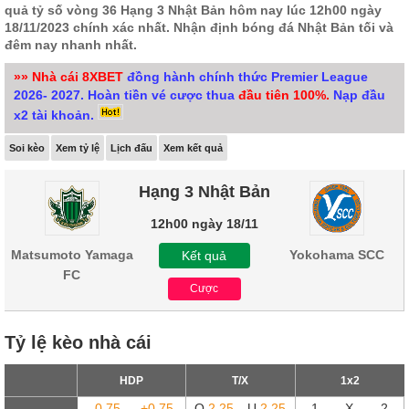
quả tỷ số vòng 36 Hạng 3 Nhật Bản hôm nay lúc 12h00 ngày
18/11/2023 chính xác nhất. Nhận định bóng đá Nhật Bản tối và
đêm nay nhanh nhất.
»» Nhà cái 8XBET
đồng hành chính thức Premier League
2026- 2027. Hoàn tiền vé cược thua
đầu tiên 100%.
Nạp đầu
x2 tài khoản.
Soi kèo
Xem tỷ lệ
Lịch đấu
Xem kết quả
Hạng 3 Nhật Bản
12h00 ngày 18/11
Matsumoto Yamaga
Yokohama SCC
Kết quả
FC
Cược
Tỷ lệ kèo nhà cái
HDP
T/X
1x2
-
0.75
+
0.75
O
2.25
U
2.25
1
X
2