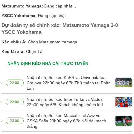
Matsumoto Yamaga:
Đang cập nhật…
YSCC Yokohama:
Đang cập nhật…
Dự đoán tỷ số chính xác: Matsumoto Yamaga 3-0
YSCC Yokohama
Kèo châu Á:
Chọn Matsumoto Yamaga
Kèo tài xỉu:
Chọn Tài
NHẬN ĐỊNH KÈO NHÀ CÁI TRỰC TUYẾN
Nhận định, Soi kèo KuPS vs Universitatea
Craiova 22h00 ngày 6/8: Thử thách tại Phần
22:00
Lan
Nhận định, Soi kèo Inter Turku vs Vaduz
22:00
22h00 ngày 6/8: Khách không khách khí
Nhận định, Soi kèo Maccabi Tel Aviv vs
CSKA Sofia 23h00 ngày 6/8: Nối dài mạch
23:00
thắng