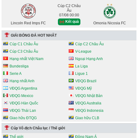
Cúp C2 Châu
Âu
07/08 00:00
Kết quả
Lincoln Red Imps FC
Omonia Nicosia FC
GIẢI BÓNG ĐÁ HOT NHẤT
Cúp C1 Châu Âu
Cúp C2 Châu Âu
Cúp C3 Châu Âu
V-League
Hạng nhất Việt Nam
Ngoại Hạng Anh
Bundesliga
La Liga
Serie A
Ligue 1
Hạng nhất Anh
VĐQG Brazil
VĐQG Argentina
VĐQG Mỹ
VĐQG Mexico
VĐQG Nhật Bản
VĐQG Hàn Quốc
VĐQG Australia
VĐQG Thái Lan
VĐQG Indonesia
Giao hữu ĐTQG
Giao hữu CLB
Cúp Vô địch Châu lục / Thế giới
Thế giới
Đông Nam Á