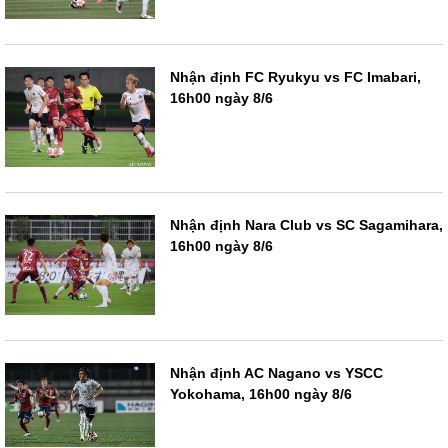
Nhận định FC Ryukyu vs FC Imabari,
16h00 ngày 8/6
Nhận định Nara Club vs SC Sagamihara,
16h00 ngày 8/6
Nhận định AC Nagano vs YSCC
Yokohama, 16h00 ngày 8/6