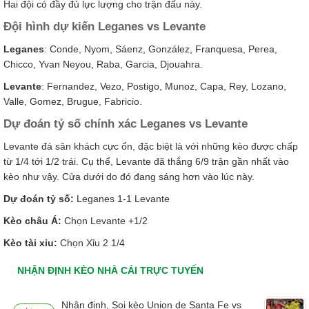
Hai đội có đầy đủ lực lượng cho trận đấu này.
Đội hình dự kiến Leganes vs Levante
Leganes
: Conde, Nyom, Sáenz, González, Franquesa, Perea,
Chicco, Yvan Neyou, Raba, Garcia, Djouahra.
Levante
: Fernandez, Vezo, Postigo, Munoz, Capa, Rey, Lozano,
Valle, Gomez, Brugue, Fabricio.
Dự đoán tỷ số chính xác Leganes vs Levante
Levante đá sân khách cực ổn, đặc biệt là với những kèo được chấp
từ 1/4 tới 1/2 trái. Cụ thể, Levante đã thắng 6/9 trận gần nhất vào
kèo như vậy. Cửa dưới do đó đang sáng hơn vào lúc này.
Dự đoán tỷ số:
Leganes 1-1 Levante
Kèo châu Á:
Chọn Levante +1/2
Kèo tài xỉu:
Chọn Xỉu 2 1/4
NHẬN ĐỊNH KÈO NHÀ CÁI TRỰC TUYẾN
Nhận định, Soi kèo Union de Santa Fe vs