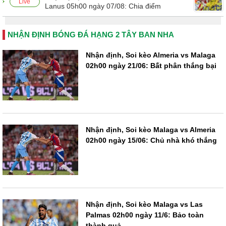
Live
Lanus 05h00 ngày 07/08: Chia điểm
NHẬN ĐỊNH BÓNG ĐÁ HẠNG 2 TÂY BAN NHA
Nhận định, Soi kèo Almeria vs Malaga
02h00 ngày 21/06: Bất phân thắng bại
Nhận định, Soi kèo Malaga vs Almeria
02h00 ngày 15/06: Chủ nhà khó thắng
Nhận định, Soi kèo Malaga vs Las
Palmas 02h00 ngày 11/6: Bảo toàn
thành quả