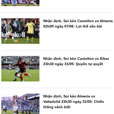
Nhận định, Soi kèo Castellon vs Almeria
02h00 ngày 07/06: Lợi thế sân bãi
Nhận định, Soi kèo Castellon vs Eibar
23h30 ngày 31/05: Quyền tự quyết
Nhận định, Soi kèo Almeria vs
Valladolid 23h30 ngày 31/05: Chiến
thắng cách biệt